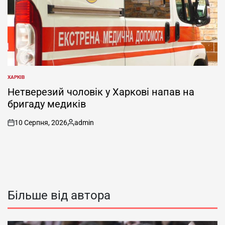
ХАРКІВ
ОПУБЛІКУВАТИ
У
Нетверезий чоловік у Харкові напав на
бригаду медиків
10 Серпня, 2026
admin
on
Опубліковано
Більше від автора