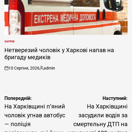
ХАРКІВ
ОПУБЛІКУВАТИ
У
Нетверезий чоловік у Харкові напав на
бригаду медиків
10 Серпня, 2026
admin
on
Опубліковано
Навігація
Попередній:
Наступний:
записів
На Харківщині п’яний
На Харківщині
чоловік угнав автобус
засудили водія за
— поліція
смертельну ДТП на