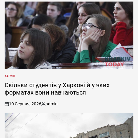
ХАРКІВ
ОПУБЛІКУВАТИ
У
Скільки студентів у Харкові й у яких
форматах вони навчаються
10 Серпня, 2026
admin
on
Опубліковано