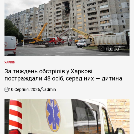
ХАРКІВ
ОПУБЛІКУВАТИ
У
За тиждень обстрілів у Харкові
постраждали 48 осіб, серед них — дитина
10 Серпня, 2026
admin
on
Опубліковано