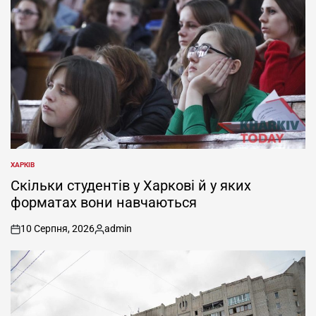
ХАРКІВ
ОПУБЛІКУВАТИ
У
Скільки студентів у Харкові й у яких
форматах вони навчаються
10 Серпня, 2026
admin
on
Опубліковано