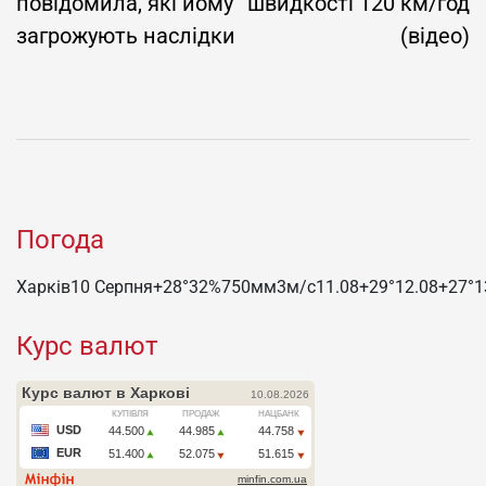
повідомила, які йому
швидкості 120 км/год
загрожують наслідки
(відео)
Погода
Харків
10 Серпня
+28°
32
%
750
мм
3
м/c
11.08
+29°
12.08
+27°
1
Курс валют