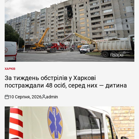
ХАРКІВ
ОПУБЛІКУВАТИ
У
За тиждень обстрілів у Харкові
постраждали 48 осіб, серед них — дитина
10 Серпня, 2026
admin
on
Опубліковано