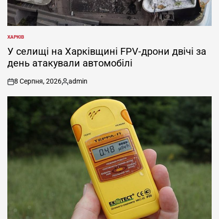
ХАРКІВ
ОПУБЛІКУВАТИ
У
У селищі на Харківщині FPV-дрони двічі за
день атакували автомобілі
8 Серпня, 2026
admin
on
Опубліковано