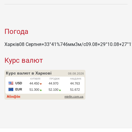
Погода
Харків
08 Серпня
+33°
41
%
746
мм
3
м/c
09.08
+29°
10.08
+27°
1
Курс валют