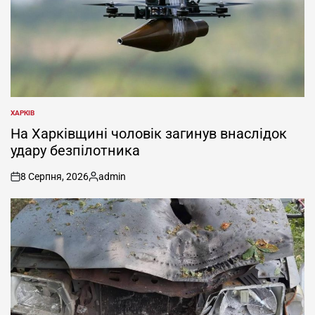
ХАРКІВ
ОПУБЛІКУВАТИ
У
На Харківщині чоловік загинув внаслідок
удару безпілотника
8 Серпня, 2026
admin
on
Опубліковано