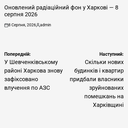
ОПУБЛІКУВАТИ
У
Оновлений радіаційний фон у Харкові — 8
серпня 2026
8 Серпня, 2026
admin
on
Опубліковано
Навігація
Попередній:
Наступний:
записів
У Шевченківському
Скільки нових
районі Харкова знову
будинків і квартир
зафіксовано
придбали власники
влучення по АЗС
зруйнованих
помешкань на
Харківщині