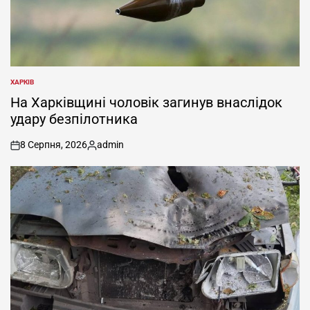
ХАРКІВ
ОПУБЛІКУВАТИ
У
На Харківщині чоловік загинув внаслідок
удару безпілотника
8 Серпня, 2026
admin
on
Опубліковано