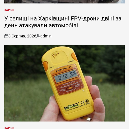
ХАРКІВ
ОПУБЛІКУВАТИ
У
У селищі на Харківщині FPV-дрони двічі за
день атакували автомобілі
8 Серпня, 2026
admin
on
Опубліковано
ХАРКІВ