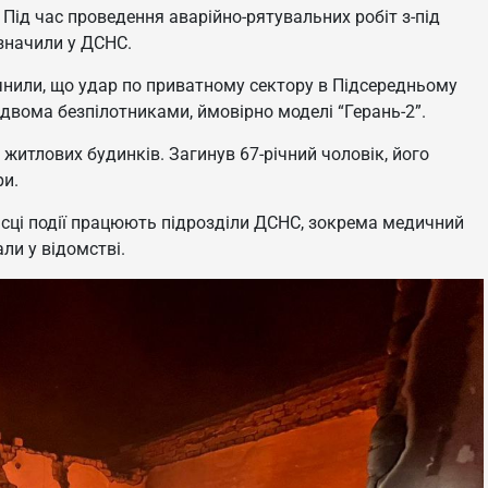
 Під час проведення аварійно-рятувальних робіт з-під
азначили у ДСНС.
чнили, що удар по приватному сектору в Підсередньому
 двома безпілотниками, ймовірно моделі “Герань-2”.
житлових будинків. Загинув 67-річний чоловік, його
ри.
ісці події працюють підрозділи ДСНС, зокрема медичний
ли у відомстві.