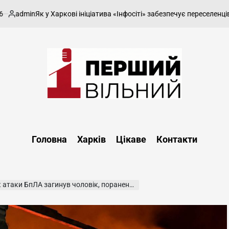
 у Харкові ініціатива «Інфосіті» забезпечує переселенців безкошто
вано
Перший
Вільний
-
Головна
Харків
Цікаве
Контакти
харківський,
новини
Харкова
та
таки БпЛА загинув чоловік, поранена жінка
області