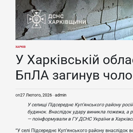
ХАРКІВ
ОПУБЛІКУВАТИ
У
У Харківській обла
БпЛА загинув чоло
on
27 Лютого, 2026
admin
У селищі Підсереднє Куп’янського району росі
будинок. Внаслідок удару виникла пожежа, а ря
— поінформували в ГУ ДСНС України в Харківсь
“У селі Підсереднє Куп’янського району внаслідок 