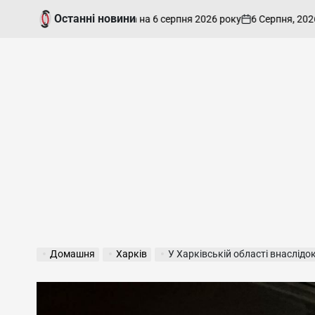
Перейти
Останні новини
6 Серпня, 2026
admin
ноз для Харкова на 6 серпня 2026 року
Як
до
on
Опубліко
вмісту
Домашня
Харків
У Харківській області внаслідок а