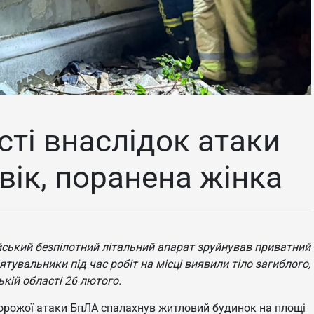
сті внаслідок атаки
вік, поранена жінка
йський безпілотний літальний апарат зруйнував приватний
тувальники під час робіт на місці виявили тіло загиблого,
кій області 26 лютого.
ворожої атаки БпЛА спалахнув житловий будинок на площі