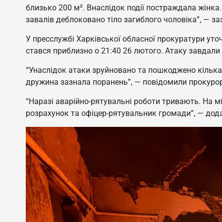
близько 200 м². Внаслідок події постраждала жінка.
завалів деблоковано тіло загиблого чоловіка”, — з
У пресслужбі Харківської обласної прокуратури уто
стався приблизно о 21:40 26 лютого. Атаку завдали
“Унаслідок атаки зруйновано та пошкоджено кілька 
дружина зазнала поранень”, — повідомили прокуро
“Наразі аварійно-рятувальні роботи тривають. На м
розрахунок та офіцер-рятувальник громади”, — дода