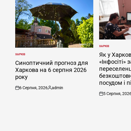
ХАРКІВ
ОПУБЛІКУВАТИ
У
Як у Харков
ХАРКІВ
ОПУБЛІКУВАТИ
«Інфосіті» 
У
Синоптичний прогноз для
переселенц
Харкова на 6 серпня 2026
безкоштовн
року
посудом і 
6 Серпня, 2026
admin
on
Опубліковано
5 Серпня, 202
on