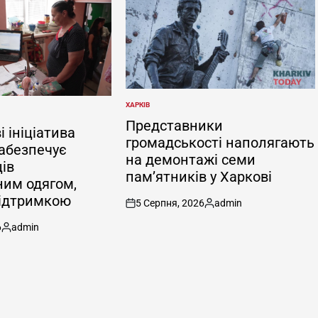
ХАРКІВ
ОПУБЛІКУВАТИ
У
Представники
і ініціатива
громадськості наполягають
забезпечує
на демонтажі семи
ів
пам’ятників у Харкові
им одягом,
підтримкою
5 Серпня, 2026
admin
on
Опубліковано
6
admin
Опубліковано