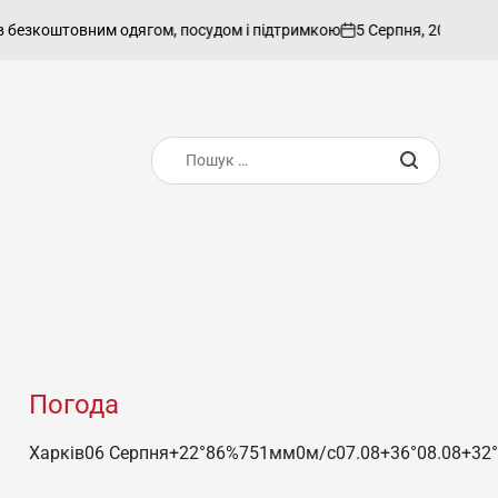
5 Серпня, 2026
admin
вним одягом, посудом і підтримкою
Предста
on
Опубліковано
Пошук:
Погода
Харків
06 Серпня
+22°
86
%
751
мм
0
м/c
07.08
+36°
08.08
+32°