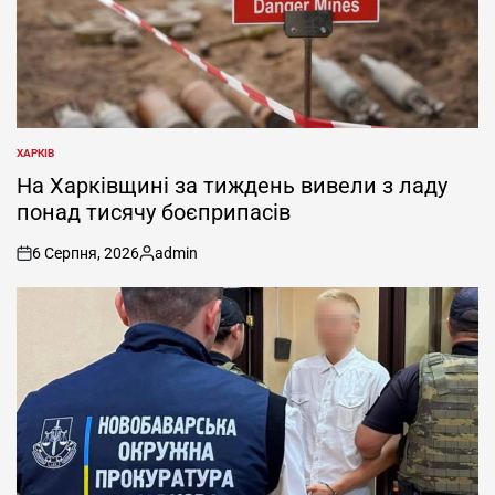
ХАРКІВ
ОПУБЛІКУВАТИ
У
На Харківщині за тиждень вивели з ладу
понад тисячу боєприпасів
6 Серпня, 2026
admin
on
Опубліковано