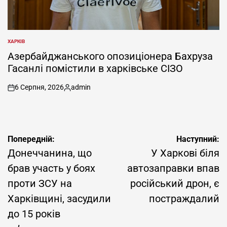
ХАРКІВ
ОПУБЛІКУВАТИ
У
Азербайджанського опозиціонера Бахруза
Гасанлі помістили в харківське СІЗО
6 Серпня, 2026
admin
on
Опубліковано
Навігація
Попередній:
Наступний:
записів
Донеччанина, що
У Харкові біля
брав участь у боях
автозаправки впав
проти ЗСУ на
російський дрон, є
Харківщині, засудили
постраждалий
до 15 років