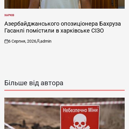
ХАРКІВ
ОПУБЛІКУВАТИ
У
Азербайджанського опозиціонера Бахруза
Гасанлі помістили в харківське СІЗО
6 Серпня, 2026
admin
on
Опубліковано
Більше від автора