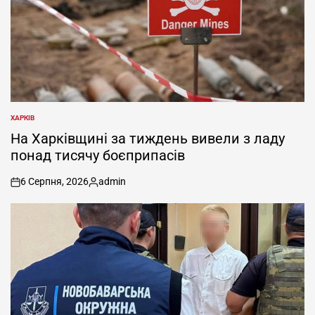
ХАРКІВ
ОПУБЛІКУВАТИ
У
На Харківщині за тиждень вивели з ладу
понад тисячу боєприпасів
6 Серпня, 2026
admin
on
Опубліковано