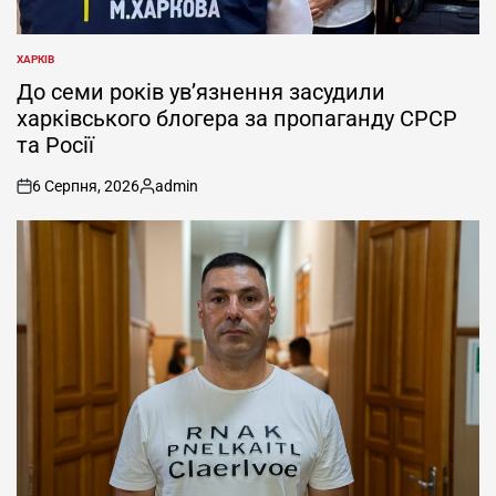
ХАРКІВ
ОПУБЛІКУВАТИ
У
До семи років ув’язнення засудили
харківського блогера за пропаганду СРСР
та Росії
6 Серпня, 2026
admin
on
Опубліковано