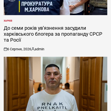
ХАРКІВ
ОПУБЛІКУВАТИ
У
До семи років ув’язнення засудили
харківського блогера за пропаганду СРСР
та Росії
6 Серпня, 2026
admin
on
Опубліковано