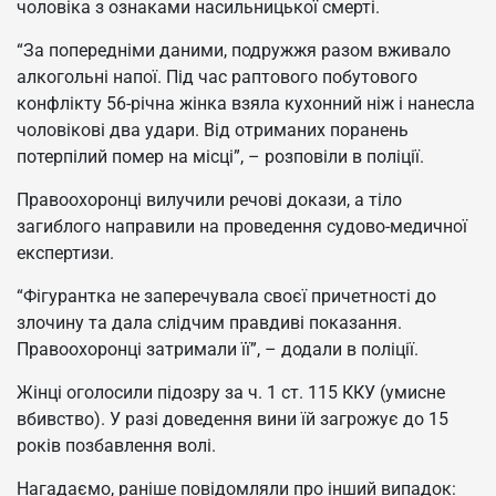
чоловіка з ознаками насильницької смерті.
“За попередніми даними, подружжя разом вживало
алкогольні напої. Під час раптового побутового
конфлікту 56-річна жінка взяла кухонний ніж і нанесла
чоловікові два удари. Від отриманих поранень
потерпілий помер на місці”, – розповіли в поліції.
Правоохоронці вилучили речові докази, а тіло
загиблого направили на проведення судово-медичної
експертизи.
“Фігурантка не заперечувала своєї причетності до
злочину та дала слідчим правдиві показання.
Правоохоронці затримали її”, – додали в поліції.
Жінці оголосили підозру за ч. 1 ст. 115 ККУ (умисне
вбивство). У разі доведення вини їй загрожує до 15
років позбавлення волі.
Нагадаємо, раніше повідомляли про інший випадок: