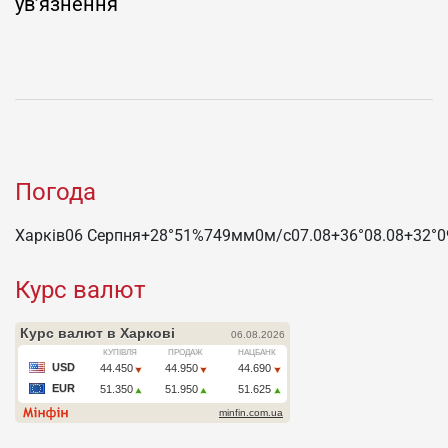
ув’язнення
Погода
Харків
06 Серпня
+28°
51
%
749
мм
0
м/c
07.08
+36°
08.08
+32°
0
Курс валют