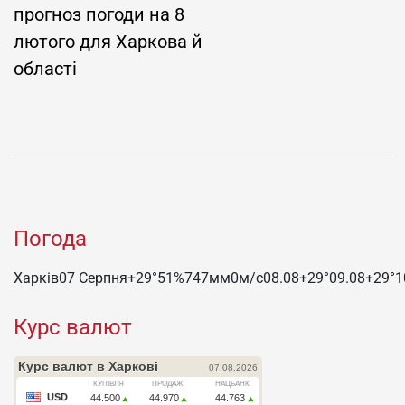
прогноз погоди на 8
лютого для Харкова й
області
Погода
Харків
07 Серпня
+29°
51
%
747
мм
0
м/c
08.08
+29°
09.08
+29°
1
Курс валют