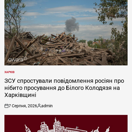
ХАРКІВ
ОПУБЛІКУВАТИ
У
ЗСУ спростували повідомлення росіян про
нібито просування до Білого Колодязя на
Харківщині
7 Серпня, 2026
admin
on
Опубліковано