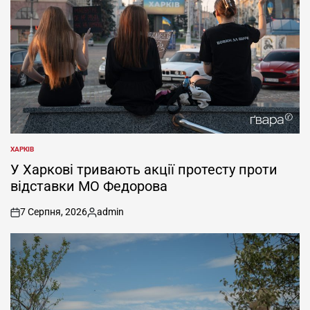
ХАРКІВ
ОПУБЛІКУВАТИ
У
У Харкові тривають акції протесту проти
відставки МО Федорова
7 Серпня, 2026
admin
on
Опубліковано