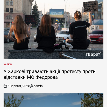
ХАРКІВ
ОПУБЛІКУВАТИ
У
У Харкові тривають акції протесту проти
відставки МО Федорова
7 Серпня, 2026
admin
on
Опубліковано