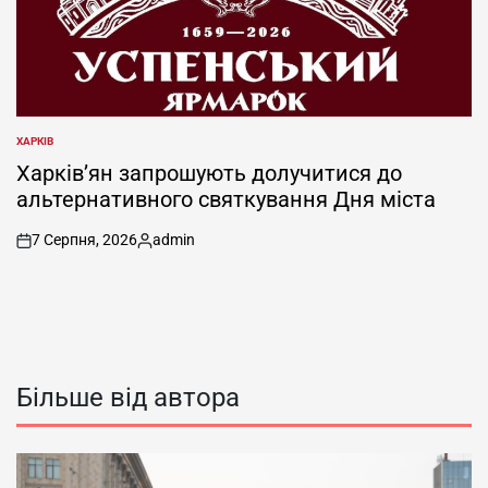
ХАРКІВ
ОПУБЛІКУВАТИ
У
Харків’ян запрошують долучитися до
альтернативного святкування Дня міста
7 Серпня, 2026
admin
on
Опубліковано
Більше від автора