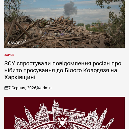
ХАРКІВ
ОПУБЛІКУВАТИ
У
ЗСУ спростували повідомлення росіян про
нібито просування до Білого Колодязя на
Харківщині
7 Серпня, 2026
admin
on
Опубліковано