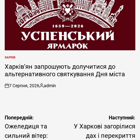
ХАРКІВ
ОПУБЛІКУВАТИ
У
Харків’ян запрошують долучитися до
альтернативного святкування Дня міста
7 Серпня, 2026
admin
on
Опубліковано
Навігація
Попередній:
Наступний:
записів
Ожеледиця та
У Харкові загорілися
сильний вітер:
дах і перекриття