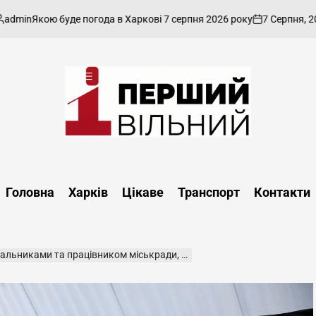
7 Серпня, 2026
ad
ою буде погода в Харкові 7 серпня 2026 року
ано
on
Опуб
Перший
Вільний
-
Головна
Харків
Цікаве
Транспорт
Контакти
харківський,
новини
Харкова
та
ником міськради, загиблими під час повторного обстрілу — фото
області