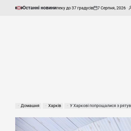
Перейти
Останні новини
7 Серпня, 2026
admin
ркові прогнозують спеку до 37 градусів
Як
до
on
Опубліков
вмісту
Домашня
Харків
У Харкові попрощалися з рятувальниками та праців