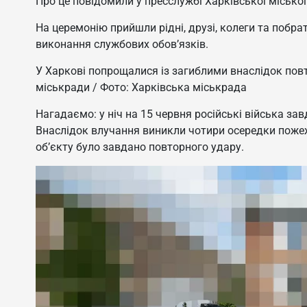
Про це повідомили у пресслужбі Харківської міської
На церемонію прийшли рідні, друзі, колеги та побра
виконання службових обов’язків.
У Харкові попрощалися із загиблими внаслідок пов
міськради / Фото: Харківська міськрада
Нагадаємо: у ніч на 15 червня російські війська з
Внаслідок влучання виникли чотири осередки пожежі.
об’єкту було завдано повторного удару.