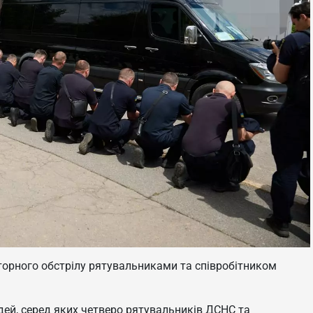
торного обстрілу рятувальниками та співробітником
дей, серед яких четверо рятувальників ДСНС та