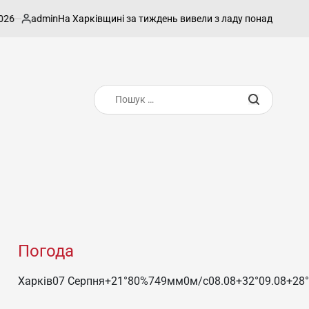
min
На Харківщині за тиждень вивели з ладу понад тисячу боєприпа
ліковано
Пошук:
Погода
Харків
07 Серпня
+21°
80
%
749
мм
0
м/c
08.08
+32°
09.08
+28°