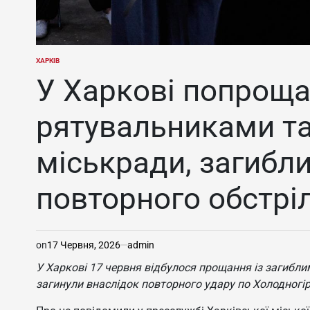
ХАРКІВ
ОПУБЛІКУВАТИ
У
У Харкові попроща
рятувальниками т
міськради, загибли
повторного обстрі
on
17 Червня, 2026
admin
У Харкові 17 червня відбулося прощання із загибли
загинули внаслідок повторного удару по Холодногі