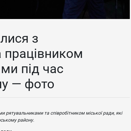
лися з
а працівником
ми під час
лу — фото
ми рятувальниками та співробітником міської ради, які
рському району.