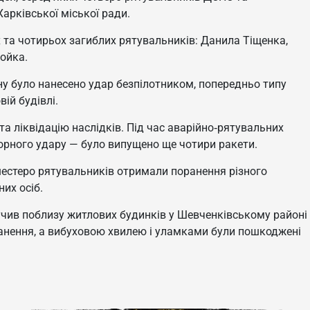
арківської міської ради.
 та чотирьох загиблих рятувальників: Данила Тіщенка,
ойка.
ну було нанесено удар безпілотником, попередньо типу
ій будівлі.
та ліквідацію наслідків. Під час аварійно‑рятувальних
торного удару — було випущено ще чотири ракети.
 шестеро рятувальників отримали поранення різного
их осіб.
влучив поблизу житлових будинків у Шевченківському районі
анення, а вибуховою хвилею і уламками були пошкоджені