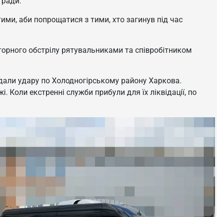
 ради.
тими, аби попрощатися з тими, хто загинув під час
торного обстрілу рятувальниками та співробітником
авдали удару по Холодногірському району Харкова.
 Коли екстренні служби прибули для їх ліквідації, по