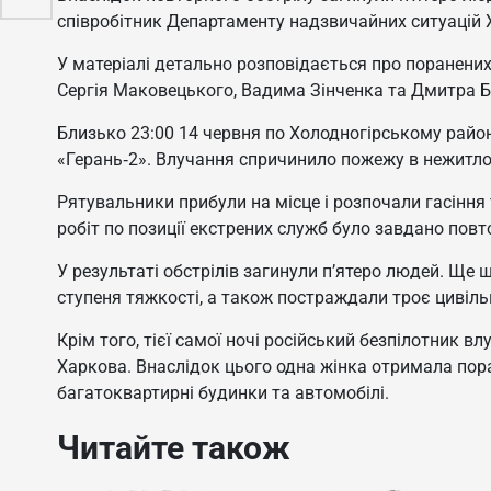
співробітник Департаменту надзвичайних ситуацій Х
У матеріалі детально розповідається про поранених
Сергія Маковецького, Вадима Зінченка та Дмитра Б
Близько 23:00 14 червня по Холодногірському райо
«Герань‑2». Влучання спричинило пожежу в нежитлов
Рятувальники прибули на місце і розпочали гасіння 
робіт по позиції екстрених служб було завдано пов
У результаті обстрілів загинули п’ятеро людей. Ще
ступеня тяжкості, а також постраждали троє цивільн
Крім того, тієї самої ночі російський безпілотник 
Харкова. Внаслідок цього одна жінка отримала пор
багатоквартирні будинки та автомобілі.
Читайте також