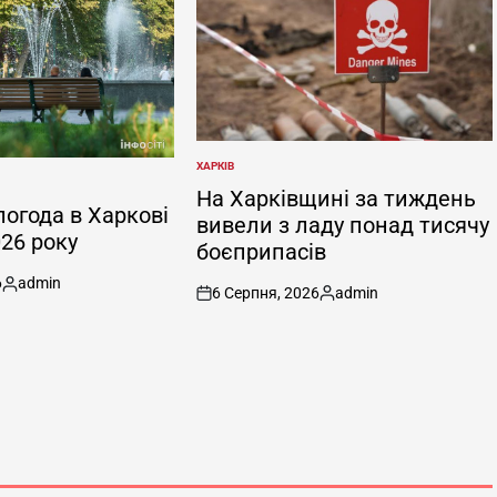
ХАРКІВ
ОПУБЛІКУВАТИ
У
На Харківщині за тиждень
погода в Харкові
вивели з ладу понад тисячу
026 року
боєприпасів
6
admin
6 Серпня, 2026
admin
Опубліковано
on
Опубліковано