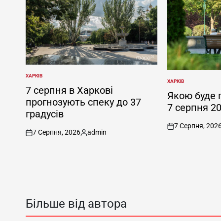
ХАРКІВ
ОПУБЛІКУВАТИ
ХАРКІВ
ОПУБЛІКУВАТИ
У
7 серпня в Харкові
У
Якою буде 
прогнозують спеку до 37
7 серпня 2
градусів
7 Серпня, 202
on
7 Серпня, 2026
admin
on
Опубліковано
Більше від автора