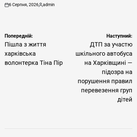
6 Серпня, 2026
admin
on
Опубліковано
Навігація
Попередній:
Наступний:
записів
Пішла з життя
ДТП за участю
харківська
шкільного автобуса
волонтерка Тіна Пір
на Харківщині —
підозра на
порушення правил
перевезення груп
дітей