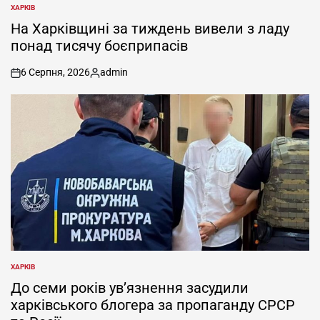
ХАРКІВ
ОПУБЛІКУВАТИ
У
На Харківщині за тиждень вивели з ладу
понад тисячу боєприпасів
6 Серпня, 2026
admin
on
Опубліковано
ХАРКІВ
ОПУБЛІКУВАТИ
У
До семи років ув’язнення засудили
харківського блогера за пропаганду СРСР