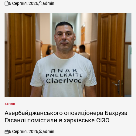
6 Серпня, 2026
admin
on
Опубліковано
ХАРКІВ
ОПУБЛІКУВАТИ
У
Азербайджанського опозиціонера Бахруза
Гасанлі помістили в харківське СІЗО
6 Серпня, 2026
admin
on
Опубліковано