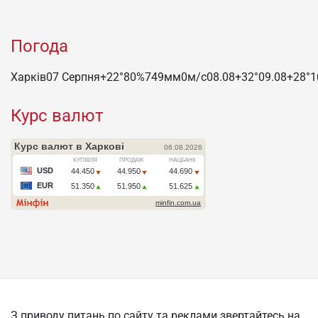
Погода
Харків
07 Серпня
+22°
80
%
749
мм
0
м/c
08.08
+32°
09.08
+28°
1
Курс валют
З приводу питань по сайту та реклами звертайтесь на