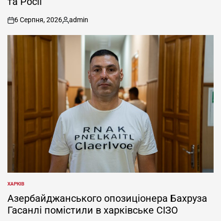
та Росії
6 Серпня, 2026
admin
on
Опубліковано
ХАРКІВ
ОПУБЛІКУВАТИ
У
Азербайджанського опозиціонера Бахруза
Гасанлі помістили в харківське СІЗО