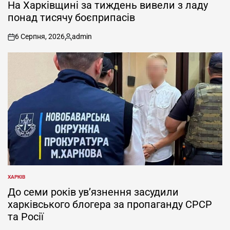
У
На Харківщині за тиждень вивели з ладу
понад тисячу боєприпасів
6 Серпня, 2026
admin
on
Опубліковано
ХАРКІВ
ОПУБЛІКУВАТИ
У
До семи років ув’язнення засудили
харківського блогера за пропаганду СРСР
та Росії