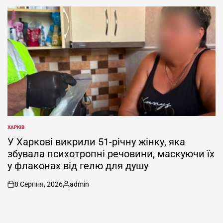
ХАРКІВ
ОПУБЛІКУВАТИ
У
У Харкові викрили 51-річну жінку, яка
збувала психотропні речовини, маскуючи їх
у флаконах від гелю для душу
8 Серпня, 2026
admin
on
Опубліковано