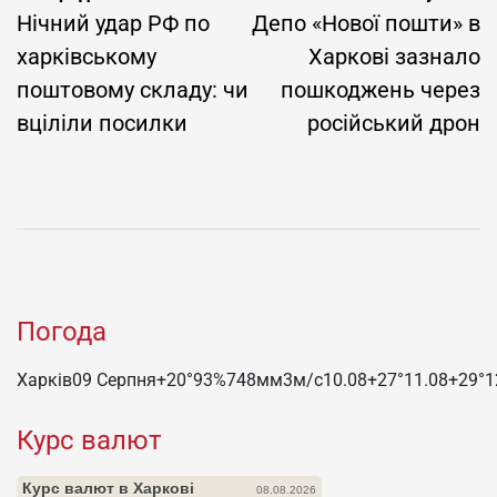
записів
Нічний удар РФ по
Депо «Нової пошти» в
харківському
Харкові зазнало
поштовому складу: чи
пошкоджень через
вціліли посилки
російський дрон
Погода
Харків
09 Серпня
+20°
93
%
748
мм
3
м/c
10.08
+27°
11.08
+29°
1
Курс валют