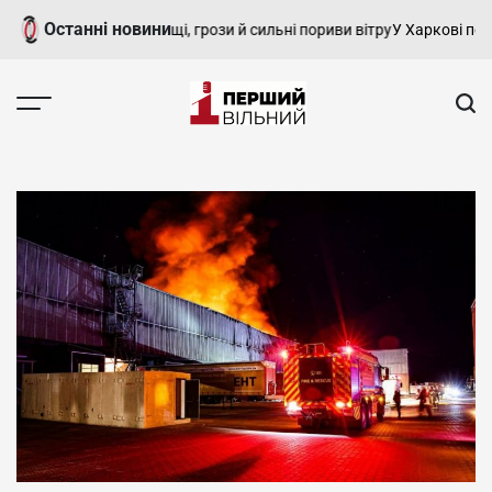
Перейти
Останні новини
рпня очікуються дощі, грози й сильні пориви вітру
У Харкові попрощ
до
вмісту
Перший
Вільний
-
харківський,
новини
Харкова
та
області