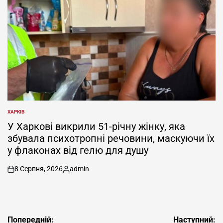
ХАРКІВ
ОПУБЛІКУВАТИ
У
У Харкові викрили 51-річну жінку, яка
збувала психотропні речовини, маскуючи їх
у флаконах від гелю для душу
8 Серпня, 2026
admin
on
Опубліковано
Навігація
Попередній:
Наступний: