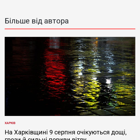
Більше від автора
ХАРКІВ
ОПУБЛІКУВАТИ
У
На Харківщині 9 серпня очікуються дощі,
грози й сильні пориви вітру