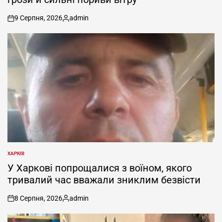
9 Серпня, 2026
admin
on
Опубліковано
ХАРКІВ
ОПУБЛІКУВАТИ
У
У Харкові попрощалися з воїном, якого
тривалий час вважали зниклим безвісти
8 Серпня, 2026
admin
on
Опубліковано