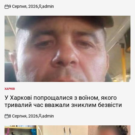
9 Серпня, 2026
admin
on
Опубліковано
ХАРКІВ
ОПУБЛІКУВАТИ
У
У Харкові попрощалися з воїном, якого
тривалий час вважали зниклим безвісти
8 Серпня, 2026
admin
on
Опубліковано