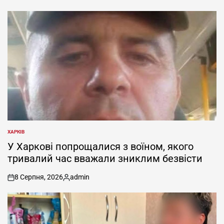
ХАРКІВ
ОПУБЛІКУВАТИ
У
У Харкові попрощалися з воїном, якого
тривалий час вважали зниклим безвісти
8 Серпня, 2026
admin
on
Опубліковано