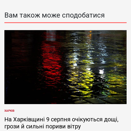
Вам також може сподобатися
ХАРКІВ
ОПУБЛІКУВАТИ
У
На Харківщині 9 серпня очікуються дощі,
грози й сильні пориви вітру