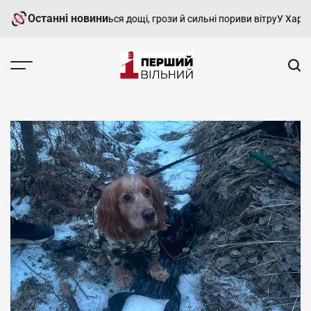
Перейти
Останні новини
 9 серпня очікуються дощі, грози й сильні пориви вітру
У Харкові п
до
вмісту
Перший
Вільний
-
харківський,
новини
Харкова
та
області