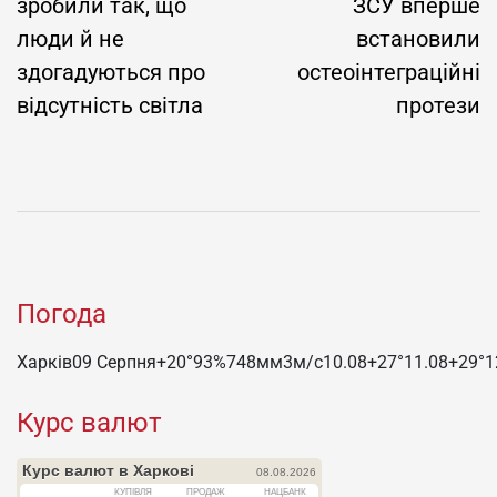
зробили так, що
ЗСУ вперше
люди й не
встановили
здогадуються про
остеоінтеграційні
відсутність світла
протези
Погода
Харків
09 Серпня
+20°
93
%
748
мм
3
м/c
10.08
+27°
11.08
+29°
1
Курс валют