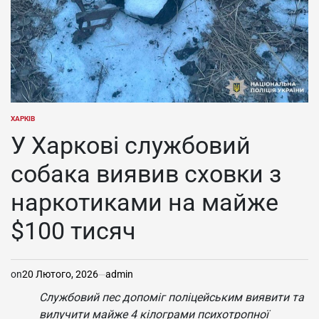
ХАРКІВ
ОПУБЛІКУВАТИ
У
У Харкові службовий
собака виявив сховки з
наркотиками на майже
$100 тисяч
on
20 Лютого, 2026
admin
Службовий пес допоміг поліцейським виявити та
вилучити майже 4 кілограми психотропної