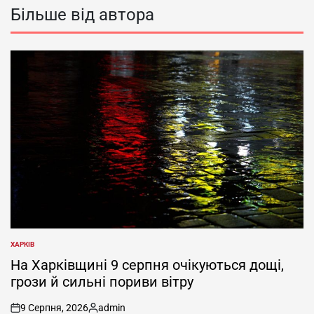
Більше від автора
ХАРКІВ
ОПУБЛІКУВАТИ
У
На Харківщині 9 серпня очікуються дощі,
грози й сильні пориви вітру
9 Серпня, 2026
admin
on
Опубліковано