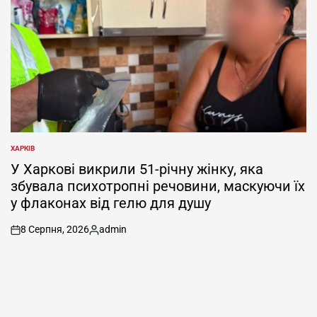
ХАРКІВ
ОПУБЛІКУВАТИ
У
У Харкові викрили 51-річну жінку, яка
збувала психотропні речовини, маскуючи їх
у флаконах від гелю для душу
8 Серпня, 2026
admin
on
Опубліковано