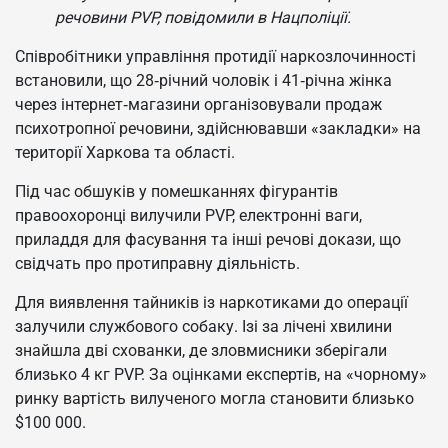
речовини PVP, повідомили в Нацполіції.
Співробітники управління протидії наркозлочинності
встановили, що 28‑річний чоловік і 41‑річна жінка
через інтернет‑магазини організовували продаж
психотропної речовини, здійснювавши «закладки» на
території Харкова та області.
Під час обшуків у помешканнях фігурантів
правоохоронці вилучили PVP, електронні ваги,
приладдя для фасування та інші речові докази, що
свідчать про протиправну діяльність.
Для виявлення тайників із наркотиками до операції
залучили службового собаку. Ізі за лічені хвилини
знайшла дві схованки, де зловмисники зберігали
близько 4 кг PVP. За оцінками експертів, на «чорному»
ринку вартість вилученого могла становити близько
$100 000.