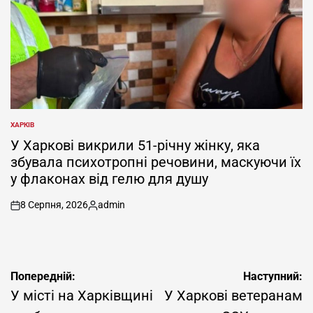
ХАРКІВ
ОПУБЛІКУВАТИ
У
У Харкові викрили 51-річну жінку, яка
збувала психотропні речовини, маскуючи їх
у флаконах від гелю для душу
8 Серпня, 2026
admin
on
Опубліковано
Навігація
Попередній:
Наступний:
записів
У місті на Харківщині
У Харкові ветеранам