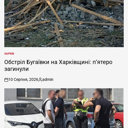
ХАРКІВ
ОПУБЛІКУВАТИ
У
Обстріл Бугаївки на Харківщині: п’ятеро
загинули
10 Серпня, 2026
admin
on
Опубліковано