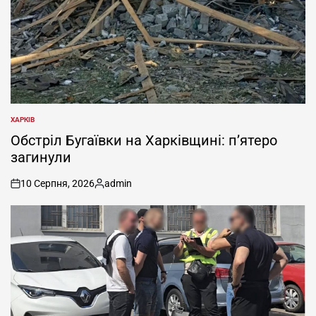
ХАРКІВ
ОПУБЛІКУВАТИ
У
Обстріл Бугаївки на Харківщині: п’ятеро
загинули
10 Серпня, 2026
admin
on
Опубліковано