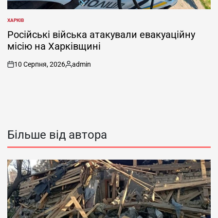
ХАРКІВ
ОПУБЛІКУВАТИ
У
Російські війська атакували евакуаційну
місію на Харківщині
10 Серпня, 2026
admin
on
Опубліковано
Більше від автора