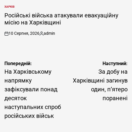
ХАРКІВ
ОПУБЛІКУВАТИ
У
Російські війська атакували евакуаційну
місію на Харківщині
10 Серпня, 2026
admin
on
Опубліковано
Навігація
Попередній:
Наступний:
записів
На Харківському
За добу на
напрямку
Харківщині загинув
зафіксували понад
один, п’ятеро
десяток
поранені
наступальних спроб
російських військ