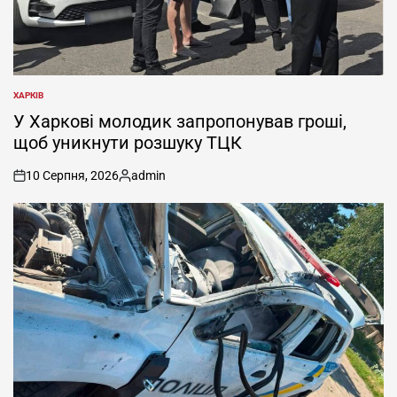
ХАРКІВ
ОПУБЛІКУВАТИ
У
У Харкові молодик запропонував гроші,
щоб уникнути розшуку ТЦК
10 Серпня, 2026
admin
on
Опубліковано