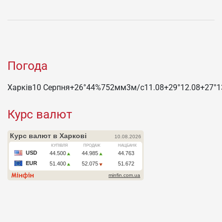
Погода
Харків
10 Серпня
+26°
44
%
752
мм
3
м/c
11.08
+29°
12.08
+27°
1
Курс валют