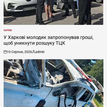
ХАРКІВ
ОПУБЛІКУВАТИ
У
У Харкові молодик запропонував гроші,
щоб уникнути розшуку ТЦК
10 Серпня, 2026
admin
on
Опубліковано