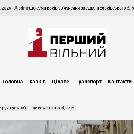
admin
До семи років ув’язнення засудили харківського блогера за
Опубліковано
Перший
Вільний
-
Головна
Харків
Цікаве
Транспорт
Контакти
харківський,
новини
Харкова
та
 рух трамваїв — де саме та що відомо
області