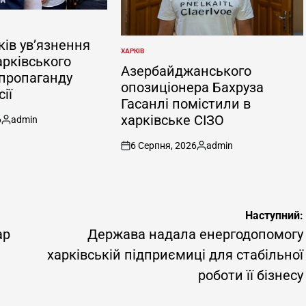
ків ув’язнення
ХАРКІВ
ОПУБЛІКУВАТИ
арківського
У
Азербайджанського
 пропаганду
опозиціонера Бахруза
ії
Гасанлі помістили в
харківське СІЗО
6
admin
Опубліковано
6 Серпня, 2026
admin
on
Опубліковано
Наступний:
ар
Держава надала енергодопомогу
харківській підприємиці для стабільної
роботи її бізнесу