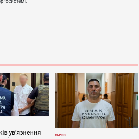
ергосистемі.
ків ув’язнення
ХАРКІВ
ОПУБЛІКУВАТИ