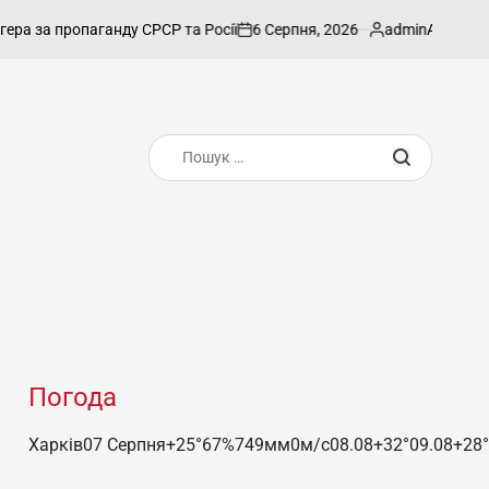
6 Серпня, 2026
admin
 пропаганду СРСР та Росії
Азербайджанськ
on
Опубліковано
Пошук:
Погода
Харків
07 Серпня
+25°
67
%
749
мм
0
м/c
08.08
+32°
09.08
+28°