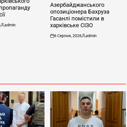
арківського
У
Азербайджанського
 пропаганду
опозиціонера Бахруза
ії
Гасанлі помістили в
харківське СІЗО
6
admin
Опубліковано
6 Серпня, 2026
admin
on
Опубліковано