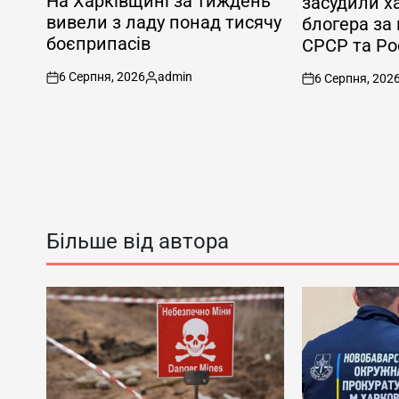
На Харківщині за тиждень
засудили х
вивели з ладу понад тисячу
блогера за
боєприпасів
СРСР та Рос
6 Серпня, 2026
admin
6 Серпня, 202
on
Опубліковано
on
Більше від автора