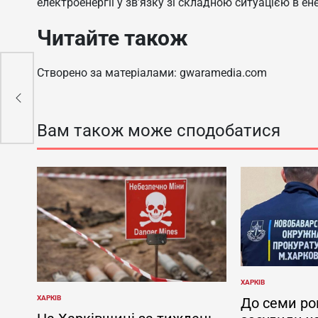
електроенергії у зв’язку зі складною ситуацією в ен
Читайте також
Створено за матеріалами: gwaramedia.com
ій
Вам також може сподобатися
ХАРКІВ
ОПУБЛІКУВАТИ
У
ХАРКІВ
До семи ро
ОПУБЛІКУВАТИ
У