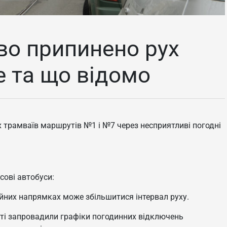
во припинено рух
е та що відомо
х трамваїв маршрутів №1 і №7 через несприятливі погодні
сові автобуси:
йних напрямках може збільшитися інтервал руху.
асті запровадили графіки погодинних відключень