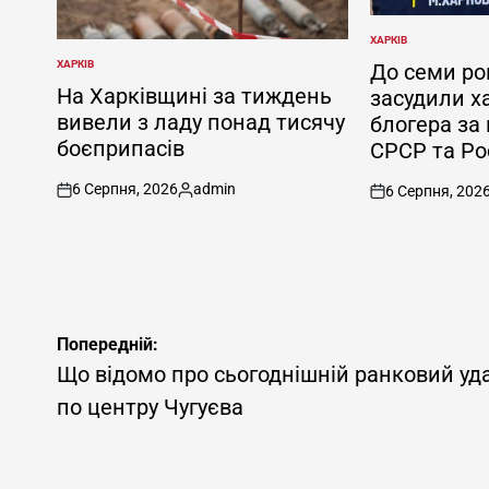
ХАРКІВ
ОПУБЛІКУВАТИ
У
ХАРКІВ
До семи ро
ОПУБЛІКУВАТИ
У
На Харківщині за тиждень
засудили х
вивели з ладу понад тисячу
блогера за
боєприпасів
СРСР та Рос
6 Серпня, 2026
admin
6 Серпня, 202
on
Опубліковано
on
Навігація
Попередній:
записів
Що відомо про сьогоднішній ранковий уд
по центру Чугуєва