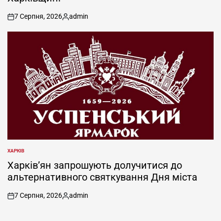
7 Серпня, 2026
admin
on
Опубліковано
ХАРКІВ
ОПУБЛІКУВАТИ
У
Харків’ян запрошують долучитися до
альтернативного святкування Дня міста
7 Серпня, 2026
admin
on
Опубліковано