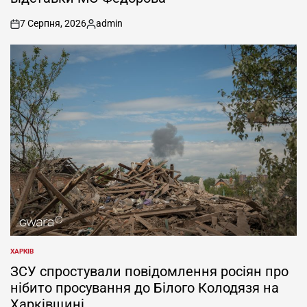
7 Серпня, 2026
admin
on
Опубліковано
ХАРКІВ
ОПУБЛІКУВАТИ
У
ЗСУ спростували повідомлення росіян про
нібито просування до Білого Колодязя на
Харківщині