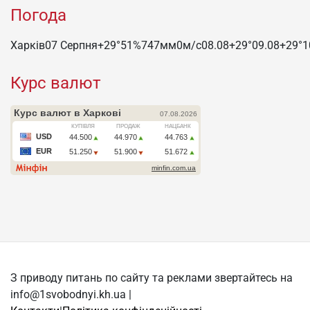
Погода
Харків
07 Серпня
+29°
51
%
747
мм
0
м/c
08.08
+29°
09.08
+29°
1
Курс валют
З приводу питань по сайту та реклами звертайтесь на
info@1svobodnyi.kh.ua |