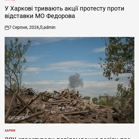
ОПУБЛІКУВАТИ
У
У Харкові тривають акції протесту проти
відставки МО Федорова
7 Серпня, 2026
admin
on
Опубліковано
ХАРКІВ
ОПУБЛІКУВАТИ
У