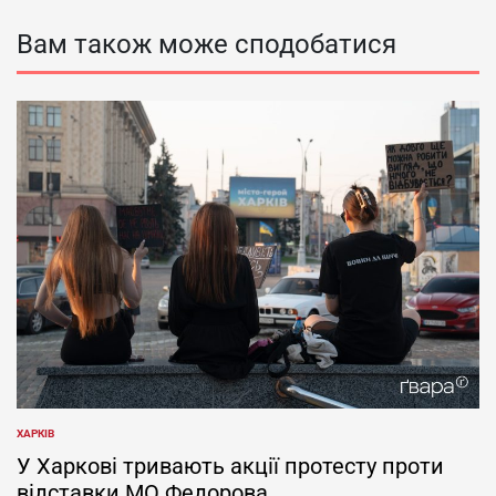
Вам також може сподобатися
ХАРКІВ
ОПУБЛІКУВАТИ
У
У Харкові тривають акції протесту проти
відставки МО Федорова