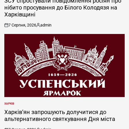
ЗСУ спростували повідомлення росіян про
нібито просування до Білого Колодязя на
Харківщині
7 Серпня, 2026
admin
on
Опубліковано
ХАРКІВ
ОПУБЛІКУВАТИ
У
Харків’ян запрошують долучитися до
альтернативного святкування Дня міста