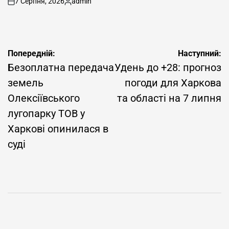
7 Серпня, 2026
admin
on
Опубліковано
Навігація
Попередній:
Наступний:
записів
Безоплатна передача
Удень до +28: прогноз
земель
погоди для Харкова
Олексіївського
та області на 7 липня
лугопарку ТОВ у
Харкові опинилася в
суді