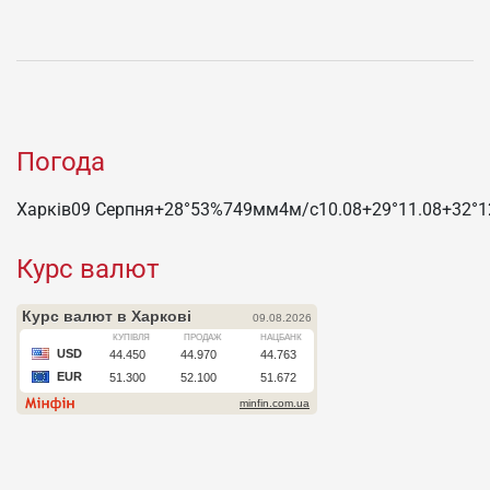
Погода
Харків
09 Серпня
+28°
53
%
749
мм
4
м/c
10.08
+29°
11.08
+32°
1
Курс валют