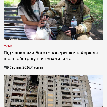
ХАРКІВ
ОПУБЛІКУВАТИ
У
Під завалами багатоповерхівки в Харкові
після обстрілу врятували кота
9 Серпня, 2026
admin
on
Опубліковано