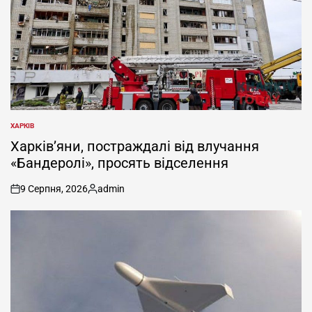
ХАРКІВ
ОПУБЛІКУВАТИ
У
Харків’яни, постраждалі від влучання
«Бандеролі», просять відселення
9 Серпня, 2026
admin
on
Опубліковано