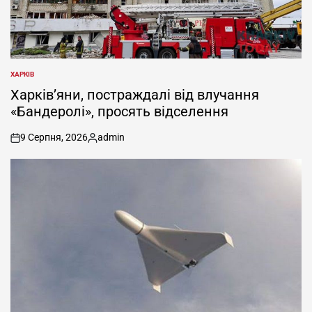
ХАРКІВ
ОПУБЛІКУВАТИ
У
Харків’яни, постраждалі від влучання
«Бандеролі», просять відселення
9 Серпня, 2026
admin
on
Опубліковано