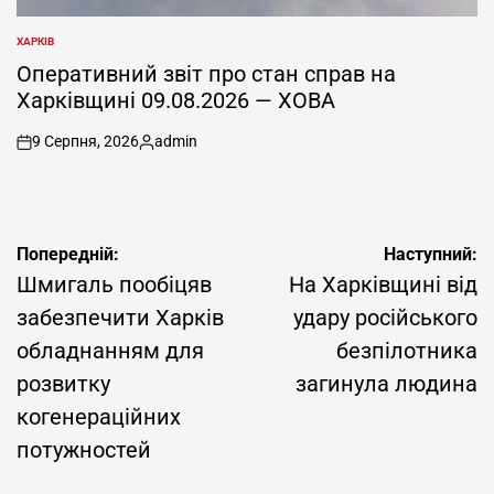
ХАРКІВ
ОПУБЛІКУВАТИ
У
Оперативний звіт про стан справ на
Харківщині 09.08.2026 — ХОВА
9 Серпня, 2026
admin
on
Опубліковано
Навігація
Попередній:
Наступний:
записів
Шмигаль пообіцяв
На Харківщині від
забезпечити Харків
удару російського
обладнанням для
безпілотника
розвитку
загинула людина
когенераційних
потужностей