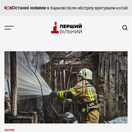
Перейти
Останні новини
и багатоповерхівки в Харкові після обстрілу врятували кота
Харків’
до
вмісту
Перший
Вільний
-
харківський,
новини
Харкова
та
області
ХАРКІВ
ОПУБЛІКУВАТИ