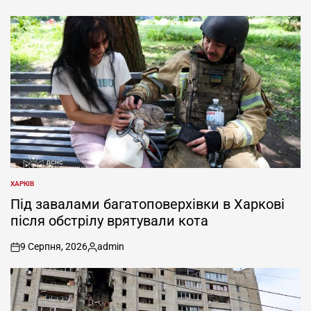
ХАРКІВ
ОПУБЛІКУВАТИ
У
Під завалами багатоповерхівки в Харкові
після обстрілу врятували кота
9 Серпня, 2026
admin
on
Опубліковано