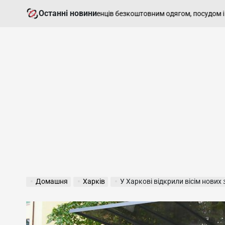
Перейти
Останні новини
ті» забезпечує переселенців безкоштовним одягом, посудом і підтри
до
вмісту
Домашня
Харків
У Харкові відкрили вісім нових 