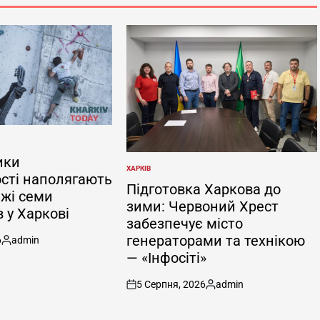
ики
ХАРКІВ
ОПУБЛІКУВАТИ
сті наполягають
У
Підготовка Харкова до
жі семи
зими: Червоний Хрест
 у Харкові
забезпечує місто
генераторами та технікою
6
admin
Опубліковано
— «Інфосіті»
5 Серпня, 2026
admin
on
Опубліковано