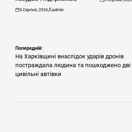
on
5 Серпня, 2026
admin
on
Опубліковано
Навігація
Попередній:
записів
На Харківщині внаслідок ударів дронів
постраждала людина та пошкоджено дві
цивільні автівки