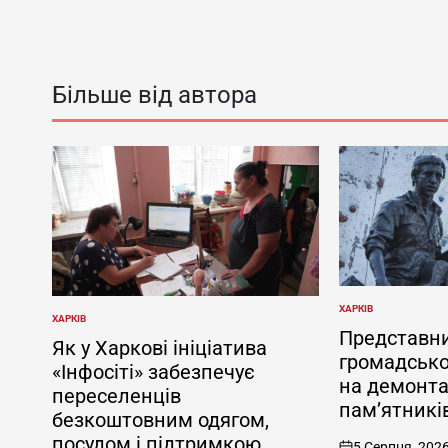
Більше від автора
ХАРКІВ
ОПУБЛІКУВАТИ
ХАРКІВ
ОПУБЛІКУВАТИ
У
Представн
У
Як у Харкові ініціатива
громадсько
«Інфосіті» забезпечує
на демонта
переселенців
пам’ятників
безкоштовним одягом,
посудом і підтримкою
5 Серпня, 202