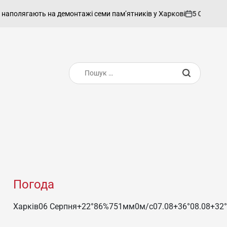
5 Серпня, 2026
ають на демонтажі семи пам’ятників у Харкові
on
Оп
Пошук:
Погода
Харків
06 Серпня
+22°
86
%
751
мм
0
м/c
07.08
+36°
08.08
+32°