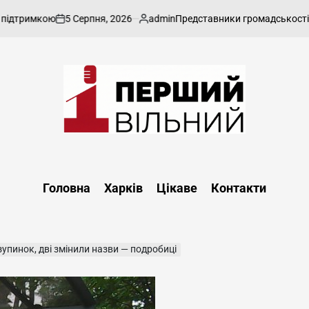
5 Серпня, 2026
admin
мкою
Представники громадськості наполяг
on
Опубліковано
Перший
Вільний
-
Головна
Харків
Цікаве
Контакти
харківський,
новини
Харкова
та
зупинок, дві змінили назви — подробиці
області