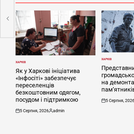
а
і
ХАРКІВ
ОПУБЛІКУВАТИ
ХАРКІВ
ОПУБЛІКУВАТИ
У
Представн
У
Як у Харкові ініціатива
громадсько
«Інфосіті» забезпечує
на демонта
переселенців
пам’ятників
безкоштовним одягом,
посудом і підтримкою
5 Серпня, 202
on
5 Серпня, 2026
admin
on
Опубліковано