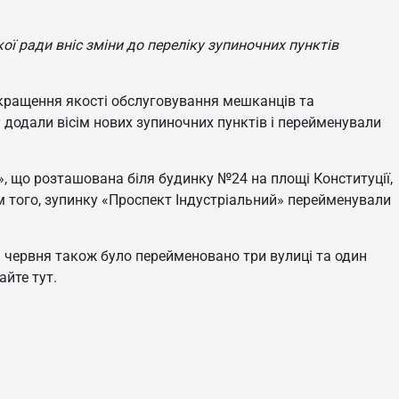
ої ради вніс зміни до переліку зупиночних пунктів
кращення якості обслуговування мешканців та
 додали вісім нових зупиночних пунктів і перейменували
, що розташована біля будинку №24 на площі Конституції,
м того, зупинку «Проспект Індустріальний» перейменували
 3 червня також було перейменовано три вулиці та один
айте тут.