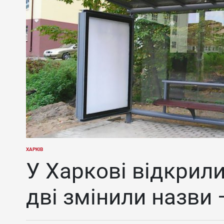
ХАРКІВ
ОПУБЛІКУВАТИ
У
У Харкові відкрили
дві змінили назви