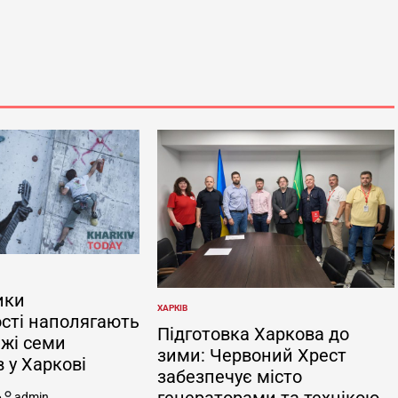
ики
ХАРКІВ
ОПУБЛІКУВАТИ
сті наполягають
У
Підготовка Харкова до
жі семи
зими: Червоний Хрест
 у Харкові
забезпечує місто
генераторами та технікою
6
admin