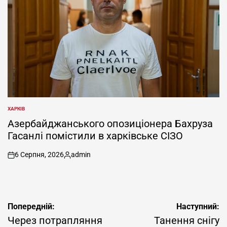
ХАРКІВ
ОПУБЛІКУВАТИ
У
Азербайджанського опозиціонера Бахруза
Гасанлі помістили в харківське СІЗО
6 Серпня, 2026
admin
on
Опубліковано
Навігація
Попередній:
Наступний:
записів
Через потрапляння
Танення снігу