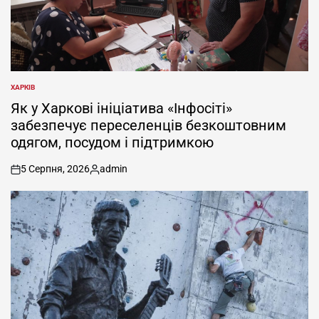
ХАРКІВ
ОПУБЛІКУВАТИ
У
Як у Харкові ініціатива «Інфосіті»
забезпечує переселенців безкоштовним
одягом, посудом і підтримкою
5 Серпня, 2026
admin
on
Опубліковано