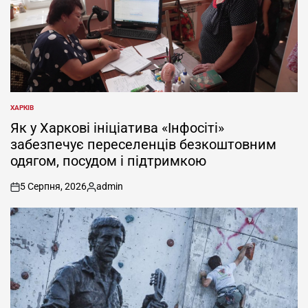
ХАРКІВ
ОПУБЛІКУВАТИ
У
Як у Харкові ініціатива «Інфосіті»
забезпечує переселенців безкоштовним
одягом, посудом і підтримкою
5 Серпня, 2026
admin
on
Опубліковано