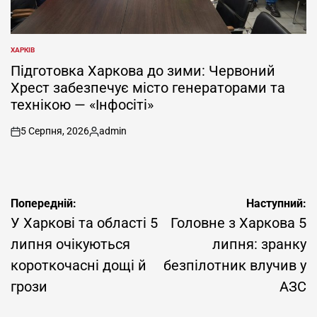
ХАРКІВ
ОПУБЛІКУВАТИ
У
Підготовка Харкова до зими: Червоний
Хрест забезпечує місто генераторами та
технікою — «Інфосіті»
5 Серпня, 2026
admin
on
Опубліковано
Навігація
Попередній:
Наступний:
записів
У Харкові та області 5
Головне з Харкова 5
липня очікуються
липня: зранку
короткочасні дощі й
безпілотник влучив у
грози
АЗС