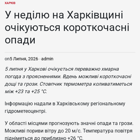
ХАРКІВ
ОПУБЛІКУВАТИ
У
У неділю на Харківщині
очікуються короткочасні
опади
on
5 Липня, 2026
admin
5 липня у Харкові очікується переважно хмарна
погода з проясненнями. Вдень можливі короткочасні
дощі та грози. Стовпчик термометра коливатиметься
між +23 та +25 °C.
Інформацію надали в Харківському регіональному
гідрометеоцентрі.
У області місцями прогнозують значні опади та грози.
Можливі пориви вітру до 20 м/с. Температура повітря
підніметься до приблизно +26 °C.