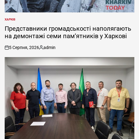
ХАРКІВ
ОПУБЛІКУВАТИ
У
Представники громадськості наполягають
на демонтажі семи пам’ятників у Харкові
5 Серпня, 2026
admin
on
Опубліковано