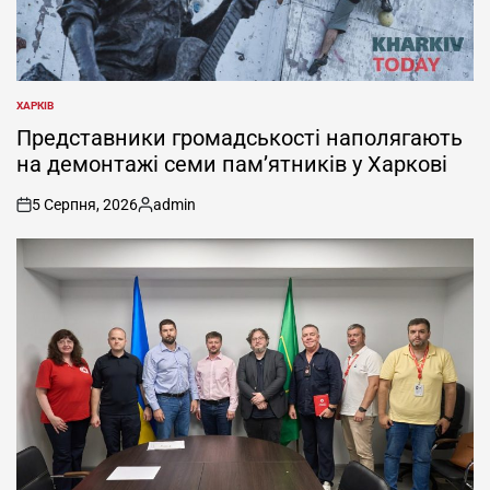
ХАРКІВ
ОПУБЛІКУВАТИ
У
Представники громадськості наполягають
на демонтажі семи пам’ятників у Харкові
5 Серпня, 2026
admin
on
Опубліковано