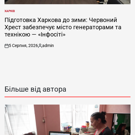
ХАРКІВ
ОПУБЛІКУВАТИ
У
Підготовка Харкова до зими: Червоний
Хрест забезпечує місто генераторами та
технікою — «Інфосіті»
5 Серпня, 2026
admin
on
Опубліковано
Більше від автора