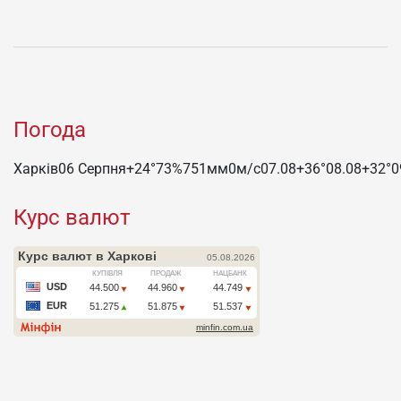
Погода
Харків
06 Серпня
+24°
73
%
751
мм
0
м/c
07.08
+36°
08.08
+32°
0
Курс валют