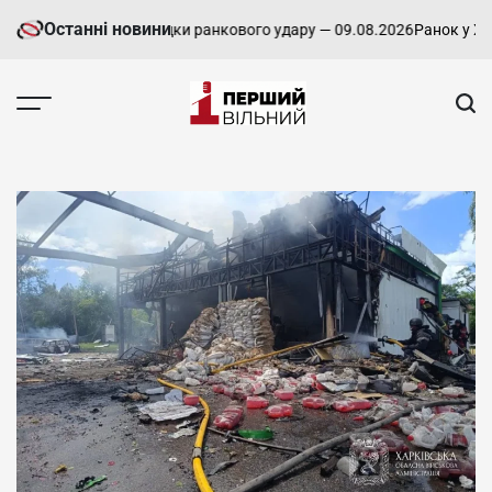
Перейти
Останні новини
ліквідовують наслідки ранкового удару — 09.08.2026
Ранок у Харков
до
вмісту
Перший
Вільний
-
харківський,
новини
Харкова
та
області