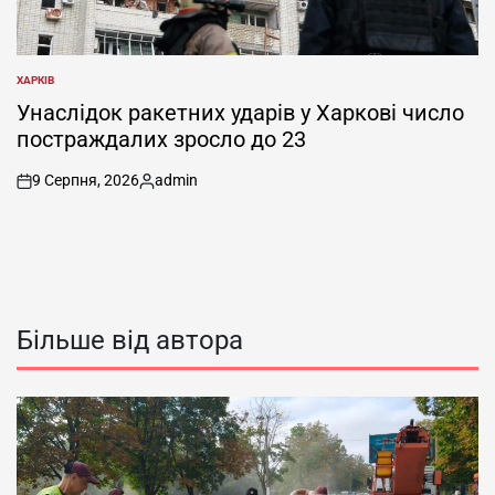
ХАРКІВ
ОПУБЛІКУВАТИ
У
Унаслідок ракетних ударів у Харкові число
постраждалих зросло до 23
9 Серпня, 2026
admin
on
Опубліковано
Більше від автора