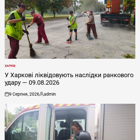
ХАРКІВ
ОПУБЛІКУВАТИ
У
У Харкові ліквідовують наслідки ранкового
удару — 09.08.2026
9 Серпня, 2026
admin
on
Опубліковано