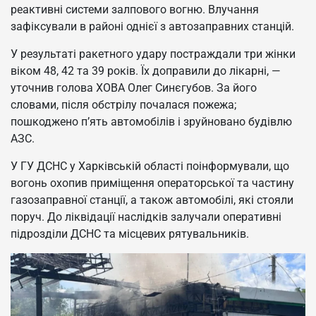
реактивні системи залпового вогню. Влучання
зафіксували в районі однієї з автозаправних станцій.
У результаті ракетного удару постраждали три жінки
віком 48, 42 та 39 років. Їх доправили до лікарні, —
уточнив голова ХОВА Олег Синєгубов. За його
словами, після обстрілу почалася пожежа;
пошкоджено п’ять автомобілів і зруйновано будівлю
АЗС.
У ГУ ДСНС у Харківській області поінформували, що
вогонь охопив приміщення операторської та частину
газозаправної станції, а також автомобілі, які стояли
поруч. До ліквідації наслідків залучали оперативні
підрозділи ДСНС та місцевих рятувальників.