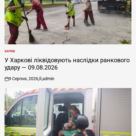
ХАРКІВ
ОПУБЛІКУВАТИ
У
У Харкові ліквідовують наслідки ранкового
удару — 09.08.2026
9 Серпня, 2026
admin
on
Опубліковано