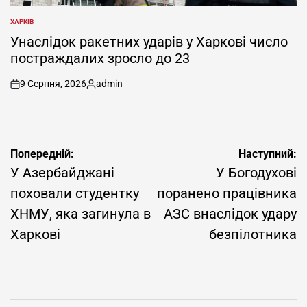
ХАРКІВ
ОПУБЛІКУВАТИ
У
Унаслідок ракетних ударів у Харкові число
постраждалих зросло до 23
9 Серпня, 2026
admin
on
Опубліковано
Навігація
Попередній:
Наступний:
записів
У Азербайджані
У Богодухові
поховали студентку
поранено працівника
ХНМУ, яка загинула в
АЗС внаслідок удару
Харкові
безпілотника