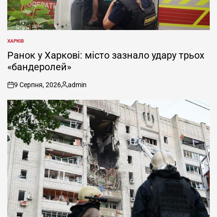
ХАРКІВ
ОПУБЛІКУВАТИ
У
Ранок у Харкові: місто зазнало удару трьох
«бандеролей»
9 Серпня, 2026
admin
on
Опубліковано