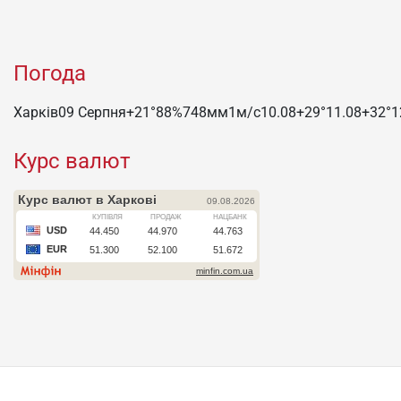
Погода
Харків
09 Серпня
+21°
88
%
748
мм
1
м/c
10.08
+29°
11.08
+32°
1
Курс валют