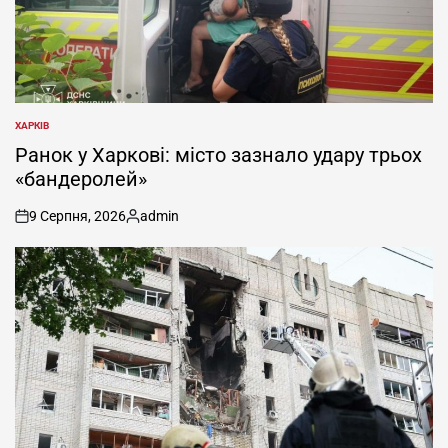
ХАРКІВ
ОПУБЛІКУВАТИ
У
Ранок у Харкові: місто зазнало удару трьох
«бандеролей»
9 Серпня, 2026
admin
on
Опубліковано