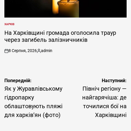
ХАРКІВ
ОПУБЛІКУВАТИ
У
На Харківщині громада оголосила траур
через загибель залізничників
8 Серпня, 2026
admin
on
Опубліковано
Навігація
Попередній:
Наступний:
записів
Як у Журавлівському
Північ регіону —
гідропарку
найгарячіша: де
облаштовують пляжі
точилися бої на
для харків’ян (фото)
Харківщині