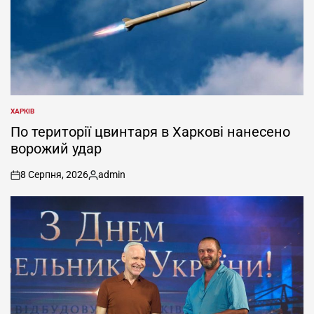
ХАРКІВ
ОПУБЛІКУВАТИ
У
По території цвинтаря в Харкові нанесено
ворожий удар
8 Серпня, 2026
admin
on
Опубліковано