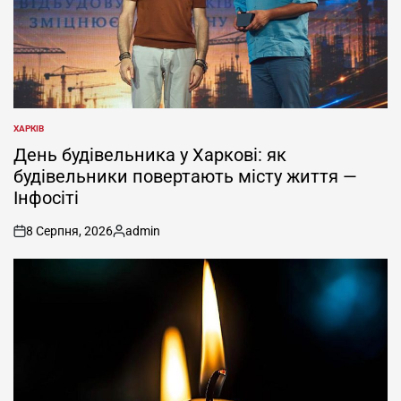
ХАРКІВ
ОПУБЛІКУВАТИ
У
День будівельника у Харкові: як
будівельники повертають місту життя —
Інфосіті
8 Серпня, 2026
admin
on
Опубліковано