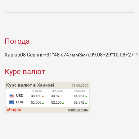
Погода
Харків
08 Серпня
+31°
48
%
747
мм
3
м/c
09.08
+29°
10.08
+27°
1
Курс валют