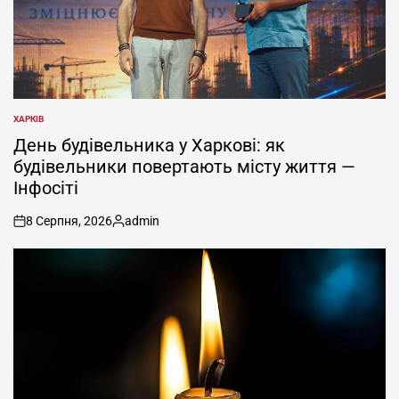
ХАРКІВ
ОПУБЛІКУВАТИ
У
День будівельника у Харкові: як
будівельники повертають місту життя —
Інфосіті
8 Серпня, 2026
admin
on
Опубліковано