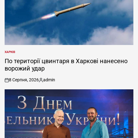
ХАРКІВ
ОПУБЛІКУВАТИ
У
По території цвинтаря в Харкові нанесено
ворожий удар
8 Серпня, 2026
admin
on
Опубліковано