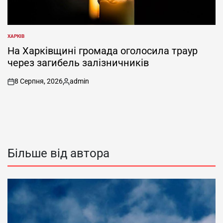
ХАРКІВ
ОПУБЛІКУВАТИ
У
На Харківщині громада оголосила траур
через загибель залізничників
8 Серпня, 2026
admin
on
Опубліковано
Більше від автора