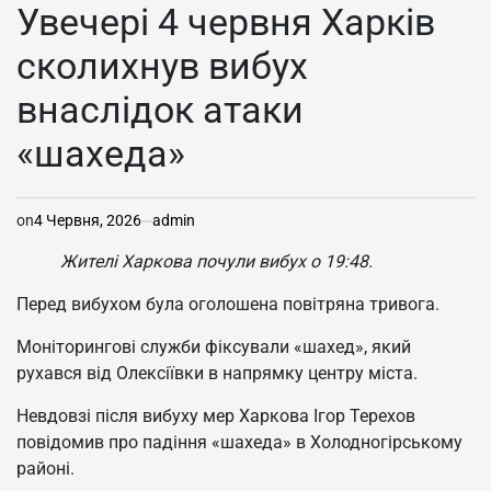
У
Увечері 4 червня Харків
сколихнув вибух
внаслідок атаки
«шахеда»
on
4 Червня, 2026
admin
Жителі Харкова почули вибух о 19:48.
Перед вибухом була оголошена повітряна тривога.
Моніторингові служби фіксували «шахед», який
рухався від Олексіївки в напрямку центру міста.
Невдовзі після вибуху мер Харкова Ігор Терехов
повідомив
про падіння «шахеда» в Холодногірському
районі.