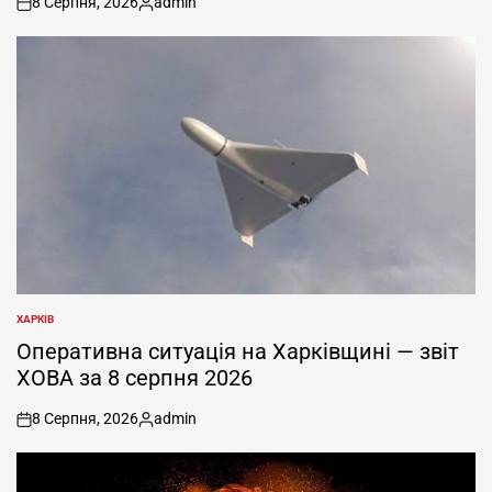
8 Серпня, 2026
admin
on
Опубліковано
ХАРКІВ
ОПУБЛІКУВАТИ
У
Оперативна ситуація на Харківщині — звіт
ХОВА за 8 серпня 2026
8 Серпня, 2026
admin
on
Опубліковано