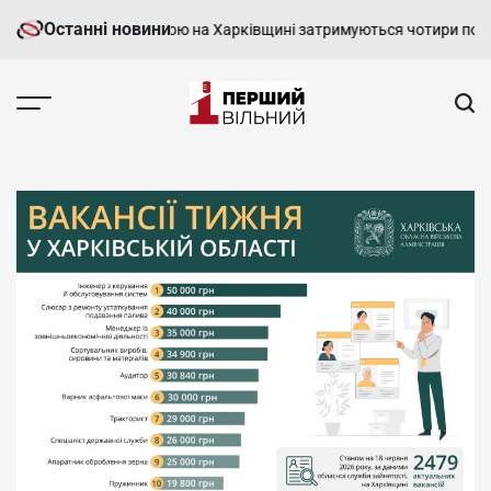
Перейти
Останні новини
 ситуацію з безпекою на Харківщині затримуються чотири поїзди
Оп
до
вмісту
Перший
Вільний
-
харківський,
новини
Харкова
та
області