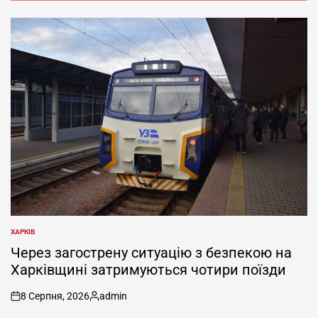
ХАРКІВ
ОПУБЛІКУВАТИ
У
Через загострену ситуацію з безпекою на
Харківщині затримуються чотири поїзди
8 Серпня, 2026
admin
on
Опубліковано