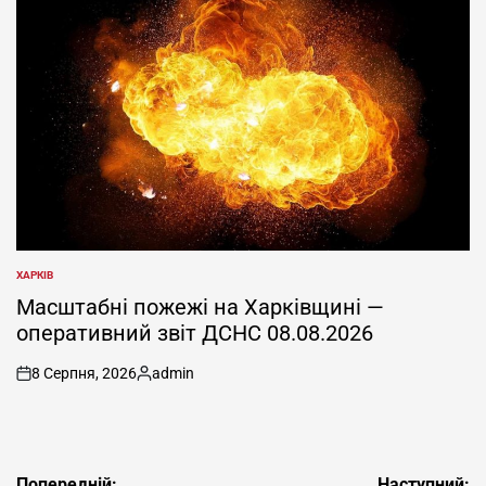
ХАРКІВ
ОПУБЛІКУВАТИ
У
Масштабні пожежі на Харківщині —
оперативний звіт ДСНС 08.08.2026
8 Серпня, 2026
admin
on
Опубліковано
Навігація
Попередній:
Наступний: