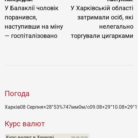
записів
У Балаклії чоловік
У Харківській області
поранився,
затримали осіб, які
наступивши на міну
нелегально
— госпіталізовано
торгували цигарками
Погода
Харків
08 Серпня
+28°
53
%
747
мм
0
м/c
09.08
+29°
10.08
+29°
1
Курс валют