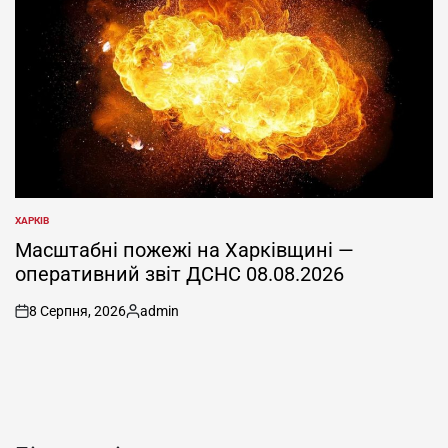
ХАРКІВ
ОПУБЛІКУВАТИ
У
Масштабні пожежі на Харківщині —
оперативний звіт ДСНС 08.08.2026
8 Серпня, 2026
admin
on
Опубліковано