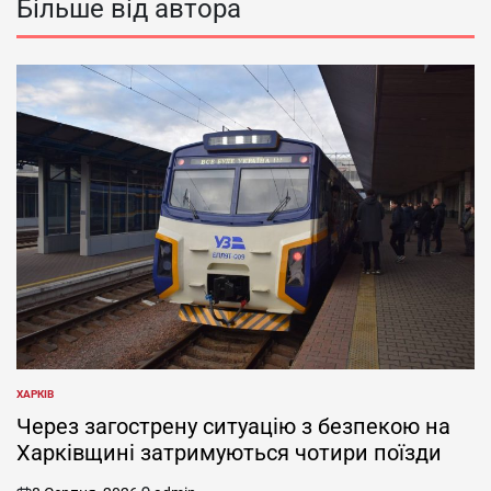
Більше від автора
ХАРКІВ
ОПУБЛІКУВАТИ
У
Через загострену ситуацію з безпекою на
Харківщині затримуються чотири поїзди