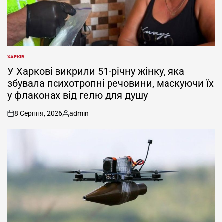
ХАРКІВ
ОПУБЛІКУВАТИ
У
У Харкові викрили 51-річну жінку, яка
збувала психотропні речовини, маскуючи їх
у флаконах від гелю для душу
8 Серпня, 2026
admin
on
Опубліковано