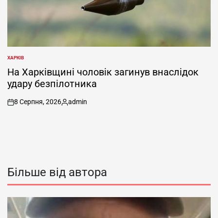
ХАРКІВ
ОПУБЛІКУВАТИ
У
На Харківщині чоловік загинув внаслідок
удару безпілотника
8 Серпня, 2026
admin
on
Опубліковано
Більше від автора