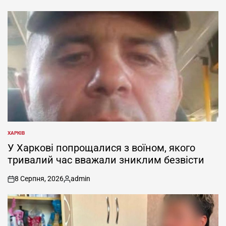
ХАРКІВ
ОПУБЛІКУВАТИ
У
У Харкові попрощалися з воїном, якого
тривалий час вважали зниклим безвісти
8 Серпня, 2026
admin
on
Опубліковано