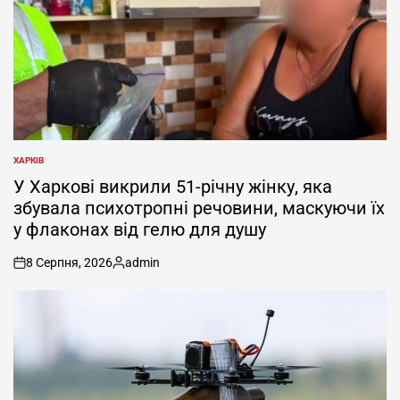
ХАРКІВ
ОПУБЛІКУВАТИ
У
У Харкові викрили 51-річну жінку, яка
збувала психотропні речовини, маскуючи їх
у флаконах від гелю для душу
8 Серпня, 2026
admin
on
Опубліковано