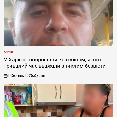
ХАРКІВ
ОПУБЛІКУВАТИ
У
У Харкові попрощалися з воїном, якого
тривалий час вважали зниклим безвісти
8 Серпня, 2026
admin
on
Опубліковано