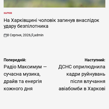
ХАРКІВ
ОПУБЛІКУВАТИ
У
На Харківщині чоловік загинув внаслідок
удару безпілотника
8 Серпня, 2026
admin
on
Опубліковано
Навігація
Попередній:
Наступний:
записів
Радіо Максимум —
ДСНС оприлюднила
сучасна музика,
кадри руйнувань
драйв та енергія
після влучання
кожного дня
авіабомби в Харкові