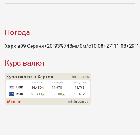
Погода
Харків
09 Серпня
+20°
93
%
748
мм
0
м/c
10.08
+27°
11.08
+29°
1
Курс валют