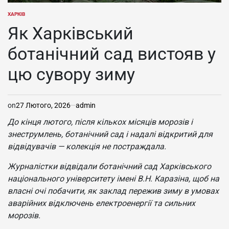
ХАРКІВ
ОПУБЛІКУВАТИ
У
Як Харківський
ботанічний сад вистояв у
цю сувору зиму
on
27 Лютого, 2026
admin
До кінця лютого, після кількох місяців морозів і
знеструмлень, ботанічний сад і надалі відкритий для
відвідувачів — колекція не постраждала.
Журналістки відвідали ботанічний сад Харківського
національного університету імені В.Н. Каразіна, щоб на
власні очі побачити, як заклад пережив зиму в умовах
аварійних відключень електроенергії та сильних
морозів.