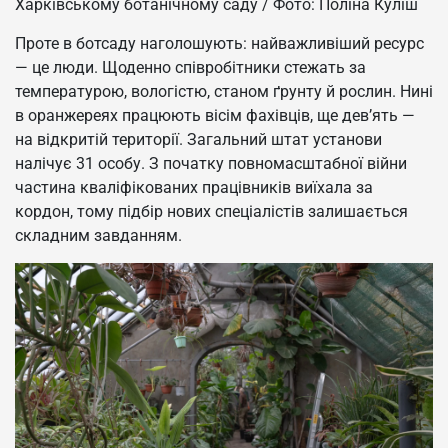
Харківському ботанічному саду / Фото: Поліна Куліш
Проте в ботсаду наголошують: найважливіший ресурс
— це люди. Щоденно співробітники стежать за
температурою, вологістю, станом ґрунту й рослин. Нині
в оранжереях працюють вісім фахівців, ще дев’ять —
на відкритій території. Загальний штат установи
налічує 31 особу. З початку повномасштабної війни
частина кваліфікованих працівників виїхала за
кордон, тому підбір нових спеціалістів залишається
складним завданням.