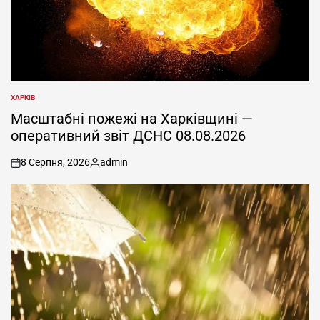
ХАРКІВ
ОПУБЛІКУВАТИ
У
Масштабні пожежі на Харківщині —
оперативний звіт ДСНС 08.08.2026
8 Серпня, 2026
admin
on
Опубліковано