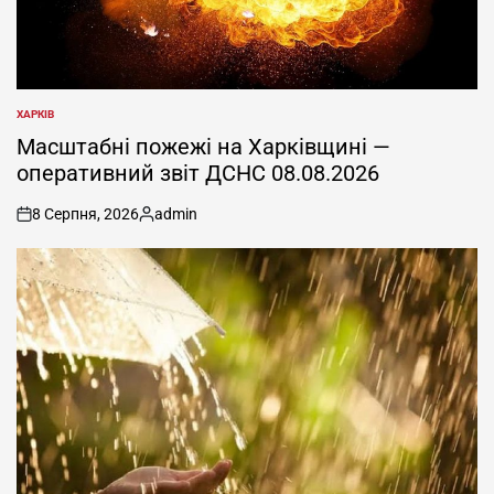
ХАРКІВ
ОПУБЛІКУВАТИ
У
Масштабні пожежі на Харківщині —
оперативний звіт ДСНС 08.08.2026
8 Серпня, 2026
admin
on
Опубліковано