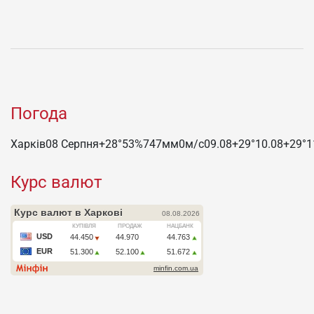
Погода
Харків
08 Серпня
+28°
53
%
747
мм
0
м/c
09.08
+29°
10.08
+29°
1
Курс валют