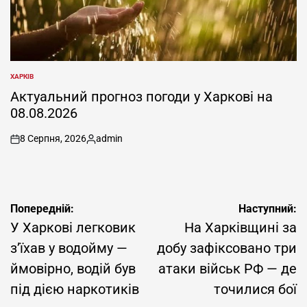
ХАРКІВ
ОПУБЛІКУВАТИ
У
Актуальний прогноз погоди у Харкові на
08.08.2026
8 Серпня, 2026
admin
on
Опубліковано
Навігація
Попередній:
Наступний:
записів
У Харкові легковик
На Харківщині за
з’їхав у водойму —
добу зафіксовано три
ймовірно, водій був
атаки військ РФ — де
під дією наркотиків
точилися бої