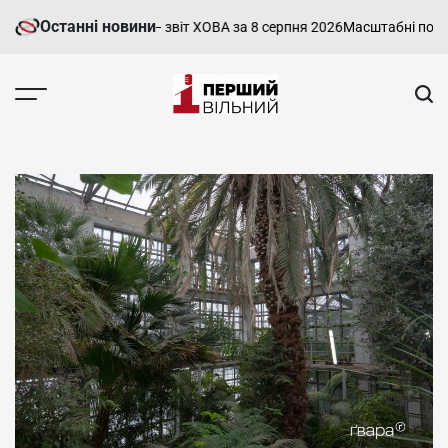
Перейти
Останні новини
рківщині — звіт ХОВА за 8 серпня 2026
Масштабні пожежі на Харків
до
вмісту
Перший
Вільний
-
харківський,
новини
Харкова
та
області