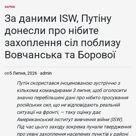
ХАРКІВ
ОПУБЛІКУВАТИ
У
За даними ISW, Путіну
донесли про нібите
захоплення сіл поблизу
Вовчанська та Борової
on
5 Липня, 2026
admin
Путін скористався інсценованою зустріччю з
кількома командирами 3 липня, щоб оголосити
значно перебільшені дані про нібито просування
російських сил, що не відповідають реальній
ситуації на фронті, — таку оцінку дає
Американський інститут вивчення війни (ISW).
Під час цього заходу зокрема лунали твердження
про уявні захоплення населених пунктів у районі