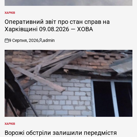
ХАРКІВ
ОПУБЛІКУВАТИ
У
Оперативний звіт про стан справ на
Харківщині 09.08.2026 — ХОВА
9 Серпня, 2026
admin
on
Опубліковано
ХАРКІВ
ОПУБЛІКУВАТИ
У
Ворожі обстріли залишили передмістя