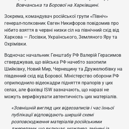
Вовчанська та Борової на Харківщині.
Зокрема, командувач російської групи «Північ»
генерал-полковник Євген Никифоров повідомив про
нібито взяття в червні низки сіл на північний схід від
Харкова — Лосівки, Українського, Земляного Яру та
Охрімівки.
Водночас начальник Генштабу РФ Валерій Герасимов
стверджував, що війська РФ начебто захопили
Шийківку, Новий Мир, Чернещину та Дружелюбівку на
південний схід від Борової. Міністерство оборони РФ
оприлюднило відеокадри підняття прапорів у цих
селах, але фахівці ISW зазначають, що наразі не
можуть верифікувати автентичність цих матеріалів.
«Зовнішній вигляд цих відеозаписів і час їхньої
публікації відповідають ширшій схемі
розповсюдження матеріалів російськими
джерелами, що включає, можливо, змінені із