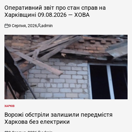
ОПУБЛІКУВАТИ
У
Оперативний звіт про стан справ на
Харківщині 09.08.2026 — ХОВА
9 Серпня, 2026
admin
on
Опубліковано
ХАРКІВ
ОПУБЛІКУВАТИ
У
Ворожі обстріли залишили передмістя
Харкова без електрики