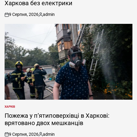
Харкова без електрики
9 Серпня, 2026
admin
on
Опубліковано
ХАРКІВ
ОПУБЛІКУВАТИ
У
Пожежа у п’ятиповерхівці в Харкові:
врятовано двох мешканців
9 Серпня, 2026
admin
on
Опубліковано