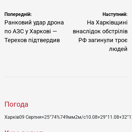
Навігація
Попередній:
Наступний:
записів
Ранковий удар дрона
На Харківщині
по АЗС у Харкові —
внаслідок обстрілів
Терехов підтвердив
РФ загинули троє
людей
Погода
Харків
09 Серпня
+25°
74
%
749
мм
2
м/c
10.08
+29°
11.08
+32°
1