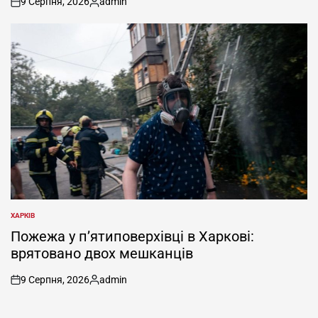
9 Серпня, 2026
admin
on
Опубліковано
ХАРКІВ
ОПУБЛІКУВАТИ
У
Пожежа у п’ятиповерхівці в Харкові:
врятовано двох мешканців
9 Серпня, 2026
admin
on
Опубліковано