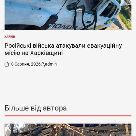
ХАРКІВ
ОПУБЛІКУВАТИ
У
Російські війська атакували евакуаційну
місію на Харківщині
10 Серпня, 2026
admin
on
Опубліковано
Більше від автора