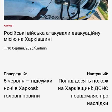
ХАРКІВ
ОПУБЛІКУВАТИ
У
Російські війська атакували евакуаційну
місію на Харківщині
10 Серпня, 2026
admin
on
Опубліковано
Навігація
Попередній:
Наступний:
записів
5 червня — підсумки
Понад десять пожеж
ночі в Харкові:
на Харківщині: ДСНС
головні новини
повідомляє про
наслідки