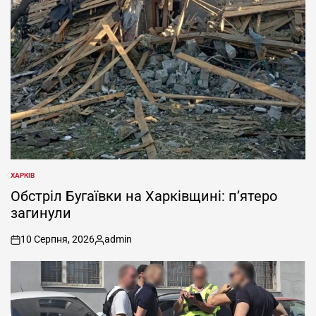
ХАРКІВ
ОПУБЛІКУВАТИ
У
Обстріл Бугаївки на Харківщині: п’ятеро
загинули
10 Серпня, 2026
admin
on
Опубліковано