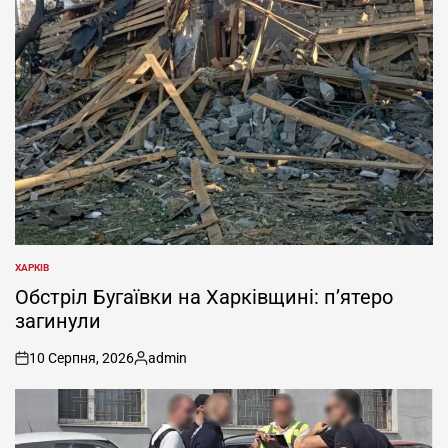
ХАРКІВ
ОПУБЛІКУВАТИ
У
Обстріл Бугаївки на Харківщині: п’ятеро
загинули
10 Серпня, 2026
admin
on
Опубліковано