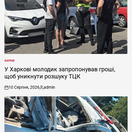
ХАРКІВ
ОПУБЛІКУВАТИ
У
У Харкові молодик запропонував гроші,
щоб уникнути розшуку ТЦК
10 Серпня, 2026
admin
on
Опубліковано