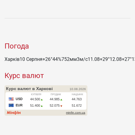
Погода
Харків
10 Серпня
+26°
44
%
752
мм
3
м/c
11.08
+29°
12.08
+27°
1
Курс валют