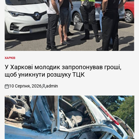
ХАРКІВ
ОПУБЛІКУВАТИ
У
У Харкові молодик запропонував гроші,
щоб уникнути розшуку ТЦК
10 Серпня, 2026
admin
on
Опубліковано