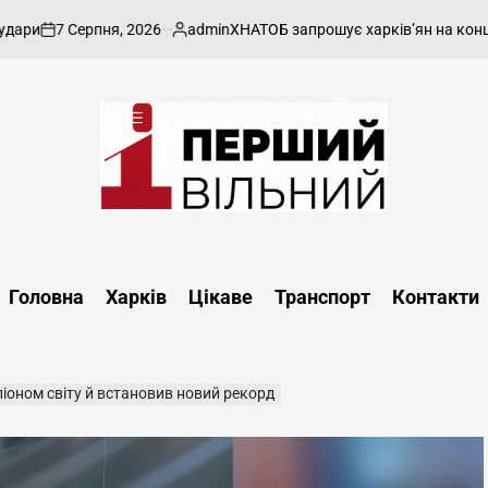
7 Серпня, 2026
admin
ХНАТОБ запрошує харків’ян на концерт гур
n
Опубліковано
Перший
Вільний
-
Головна
Харків
Цікаве
Транспорт
Контакти
харківський,
новини
Харкова
та
піоном світу й встановив новий рекорд
області