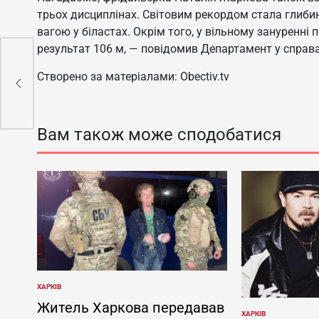
трьох дисциплінах. Світовим рекордом стала глибин
вагою у біластах. Окрім того, у вільному зануренні 
результат 106 м, — повідомив Департамент у справах 
Створено за матеріалами: Obectiv.tv
і
Вам також може сподобатися
ХАРКІВ
ОПУБЛІКУВАТИ
У
Житель Харкова передавав
ХАРКІВ
ОПУБЛІКУВАТИ