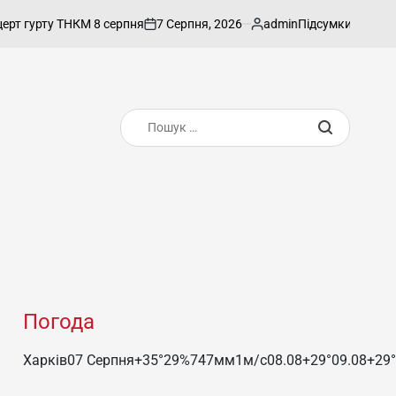
7 Серпня, 2026
admin
ту ТНКМ 8 серпня
Підсумки діяльності пр
on
Опубліковано
Пошук:
Погода
Харків
07 Серпня
+35°
29
%
747
мм
1
м/c
08.08
+29°
09.08
+29°