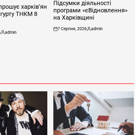
У
Підсумки діяльності
рошує харків’ян
програми «єВідновлення»
 гурту ТНКМ 8
на Харківщині
7 Серпня, 2026
admin
on
Опубліковано
6
admin
Опубліковано