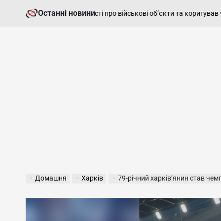
Перейти
Останні новини
вав росіянам відомості про військові об’єкти та коригував удари
до
o
вмісту
Домашня
Харків
79-річний харків’янин став чем