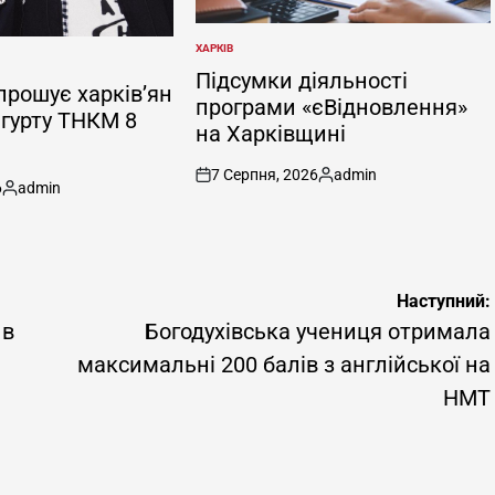
ХАРКІВ
ОПУБЛІКУВАТИ
У
Підсумки діяльності
рошує харків’ян
програми «єВідновлення»
 гурту ТНКМ 8
на Харківщині
7 Серпня, 2026
admin
on
Опубліковано
6
admin
Опубліковано
Наступний:
 в
Богодухівська учениця отримала
максимальні 200 балів з англійської на
НМТ