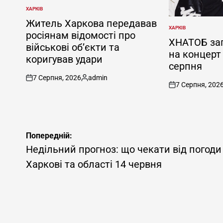
ХАРКІВ
ОПУБЛІКУВАТИ
У
Житель Харкова передавав
ХАРКІВ
ОПУБЛІКУВАТИ
росіянам відомості про
У
ХНАТОБ зап
військові об’єкти та
на концерт
коригував удари
серпня
7 Серпня, 2026
admin
on
Опубліковано
7 Серпня, 202
on
Навігація
Попередній:
записів
Недільний прогноз: що чекати від погоди
Харкові та області 14 червня