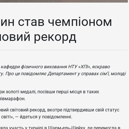
нин став чемпіоном
 новий рекорд
 кафедри фізичного виховання НТУ «ХПІ», яскраво
ту. Про це повідомляє Департамент у справах сім’ї, молоді
и золоті медалі, посівши перші місця в таких
апівмарафон.
овий світовий рекорд, вкотре підтвердивши свій статус
світі», — йдеться у повідомленні.
ла участь у турнірі в Шарм‑ель‑Шейху, де перемогла в