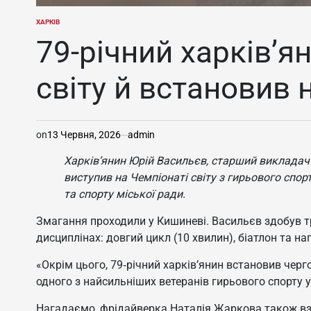
ХАРКІВ
ОПУБЛІКУВАТИ
У
79-річний харків’я
світу й встановив
on
13 Червня, 2026
admin
Харків’янин Юрій Васильєв, старший викладач
виступив на Чемпіонаті світу з гирьового спор
та спорту міської ради.
Змагання проходили у Кишиневі. Васильєв здобув тр
дисциплінах: довгий цикл (10 хвилин), біатлон та н
«Окрім цього, 79‑річний харків’янин встановив черг
одного з найсильніших ветеранів гирьового спорту у 
Нагадаємо, фрідайверка Наталія Жаркова також взя