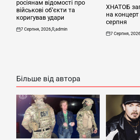
росіянам відомості про
У
ХНАТОБ зап
військові об’єкти та
на концерт
коригував удари
серпня
7 Серпня, 2026
admin
on
Опубліковано
7 Серпня, 202
on
Більше від автора