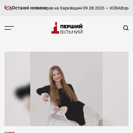
Перейти
Останні новини
ний звіт про стан справ на Харківщині 09.08.2026 — ХОВА
Ворожі об
до
вмісту
Перший
Вільний
-
харківський,
новини
Харкова
та
області
ХАРКІВ