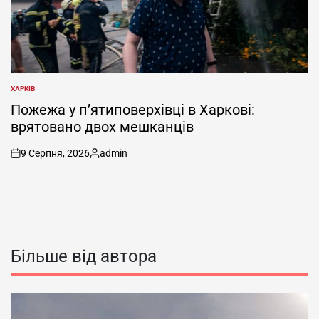
ХАРКІВ
ОПУБЛІКУВАТИ
У
Пожежа у п’ятиповерхівці в Харкові:
врятовано двох мешканців
9 Серпня, 2026
admin
on
Опубліковано
Більше від автора