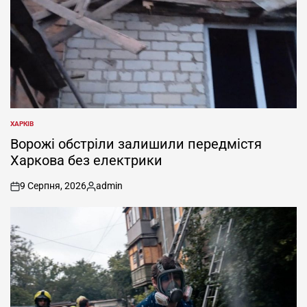
ХАРКІВ
ОПУБЛІКУВАТИ
У
Ворожі обстріли залишили передмістя
Харкова без електрики
9 Серпня, 2026
admin
on
Опубліковано