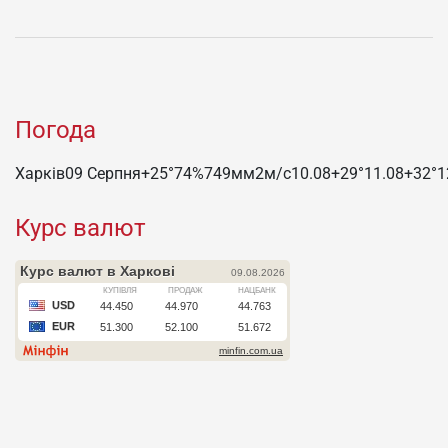
Погода
Харків
09 Серпня
+25°
74
%
749
мм
2
м/c
10.08
+29°
11.08
+32°
1
Курс валют