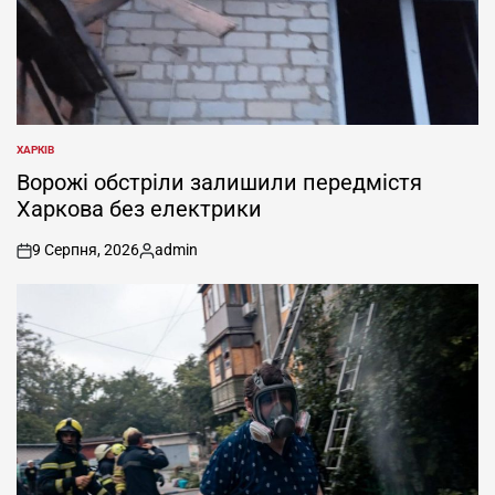
ХАРКІВ
ОПУБЛІКУВАТИ
У
Ворожі обстріли залишили передмістя
Харкова без електрики
9 Серпня, 2026
admin
on
Опубліковано