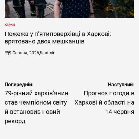
ХАРКІВ
ОПУБЛІКУВАТИ
У
Пожежа у п’ятиповерхівці в Харкові:
врятовано двох мешканців
9 Серпня, 2026
admin
on
Опубліковано
Навігація
Попередній:
Наступний:
записів
79-річний харків’янин
Прогноз погоди в
став чемпіоном світу
Харкові й області на
й встановив новий
14 червня
рекорд