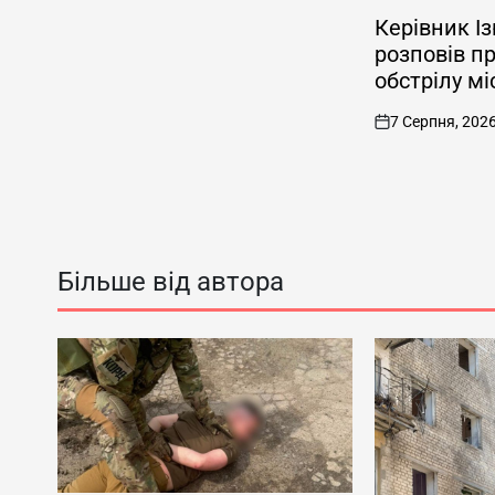
ОПУБЛІКУВАТИ
У
Керівник І
розповів п
обстрілу мі
7 Серпня, 202
on
Більше від автора