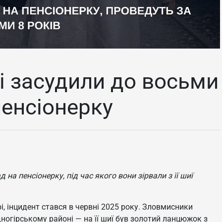
ві засудили до восьми
пенсіонерку
на пенсіонерку, під час якого вони зірвали з її шиї
і, інцидент стався в червні 2025 року. Зловмисники
дногірському районі — на її шиї був золотий ланцюжок з