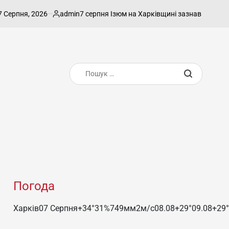
ня, 2026
admin
7 серпня Ізюм на Харківщині зазнав удару — є заг
Опубліковано
Пошук:
Погода
Харків
07 Серпня
+34°
31
%
749
мм
2
м/c
08.08
+29°
09.08
+29°