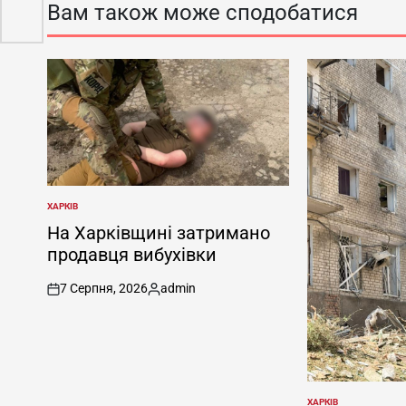
Вам також може сподобатися
ХАРКІВ
ОПУБЛІКУВАТИ
У
На Харківщині затримано
продавця вибухівки
7 Серпня, 2026
admin
on
Опубліковано
ХАРКІВ