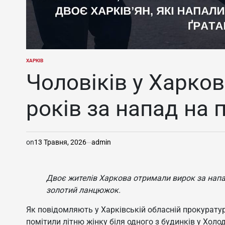
ХАРКІВ
ОПУБЛІКУВАТИ
У
Чоловіків у Харко
років за напад на 
on
13 Травня, 2026
admin
Двоє жителів Харкова отримали вирок за напад 
золотий ланцюжок.
Як повідомляють у Харківській обласній прокуратур
помітили літню жінку біля одного з будинків у Холо