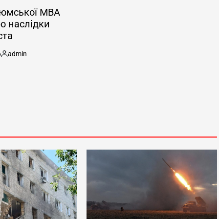
зюмської МВА
ро наслідки
ста
6
admin
Опубліковано