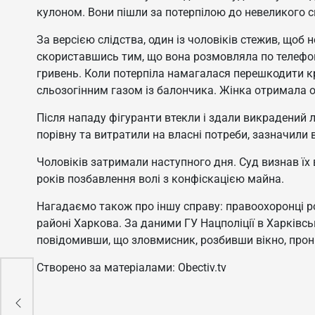
кулоном. Вони пішли за потерпілою до невеликого ск
За версією слідства, один із чоловіків стежив, щоб н
скориставшись тим, що вона розмовляла по телефон
гривень. Коли потерпіла намагалася перешкодити кр
сльозогінним газом із балончика. Жінка отримала о
Після нападу фігуранти втекли і здали викрадений
порівну та витратили на власні потреби, зазначили 
Чоловіків затримали наступного дня. Суд визнав їх
років позбавлення волі з конфіскацією майна.
Нагадаємо також про іншу справу: правоохоронці р
районі Харкова. За даними ГУ Нацполіції в Харківські
повідомивши, що зловмисник, розбивши вікно, прон
Створено за матеріалами: Obectiv.tv
ну
алі