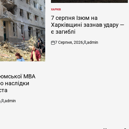
ХАРКІВ
ОПУБЛІКУВАТИ
У
7 серпня Ізюм на
Харківщині зазнав удару —
є загиблі
7 Серпня, 2026
admin
on
Опубліковано
зюмської МВА
ро наслідки
ста
6
admin
Опубліковано