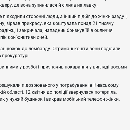
веру, де вона зупинилася й сілила на лавку.
е підходили сторонні люди, а інший підбіг до жінки ззаду і,
у, зірвав прикрасу, яка коштувала понад 21 тисячу
адіжці і закричала, нападник бризнув їй в обличчя
пік кон’юнктиви очей.
 ланцюжок до ломбарду. Отримані кошти вони поділили
в прокуратурі.
 винними у розбої і призначив покарання у вигляді восьми
озшукали підозрюваного у пограбуванні в Київському
й області, 12 квітня до поліції звернулася потерпіла,
ик у чужий будинок і викрав мобільний телефон жінки.