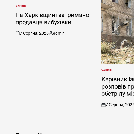
ХАРКІВ
ОПУБЛІКУВАТИ
У
На Харківщині затримано
продавця вибухівки
7 Серпня, 2026
admin
on
Опубліковано
ХАРКІВ
ОПУБЛІКУВАТИ
У
Керівник І
розповів п
обстрілу мі
7 Серпня, 202
on