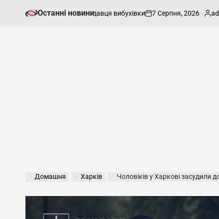
Перейти
Останні новини
7 Серпня, 2026
admin
ківщині затримано продавця вибухівки
Ке
до
on
Опубліков
вмісту
Домашня
Харків
Чоловіків у Харкові засудили д