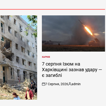
ХАРКІВ
ОПУБЛІКУВАТИ
У
7 серпня Ізюм на
Харківщині зазнав удару —
є загиблі
7 Серпня, 2026
admin
on
Опубліковано