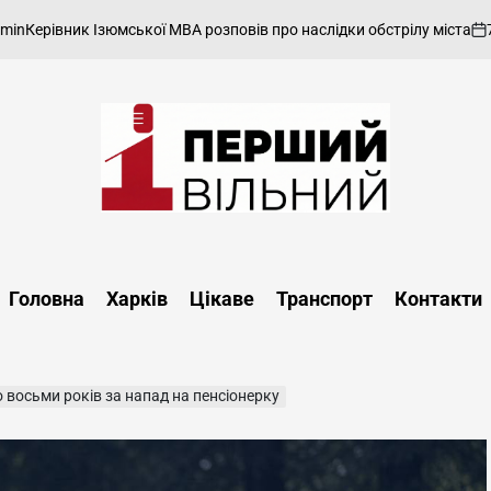
7 Серп
рівник Ізюмської МВА розповів про наслідки обстрілу міста
ано
on
Перший
Вільний
-
Головна
Харків
Цікаве
Транспорт
Контакти
харківський,
новини
Харкова
та
о восьми років за напад на пенсіонерку
області