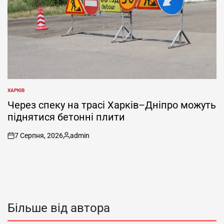
ХАРКІВ
ОПУБЛІКУВАТИ
У
Через спеку на трасі Харків–Дніпро можуть
піднятися бетонні плити
7 Серпня, 2026
admin
on
Опубліковано
Більше від автора