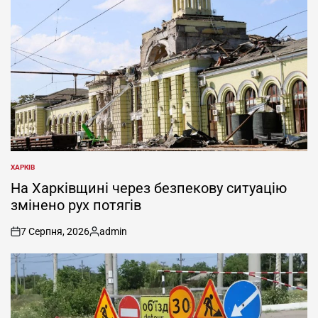
ХАРКІВ
ОПУБЛІКУВАТИ
У
На Харківщині через безпекову ситуацію
змінено рух потягів
7 Серпня, 2026
admin
on
Опубліковано