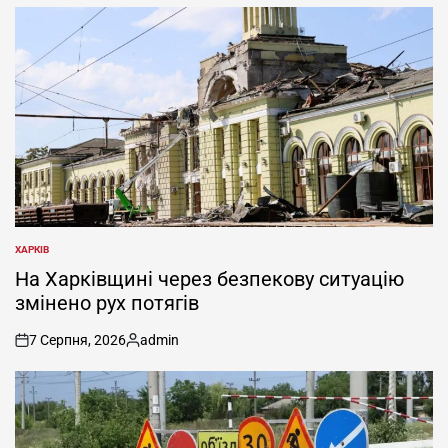
ХАРКІВ
ОПУБЛІКУВАТИ
У
На Харківщині через безпекову ситуацію
змінено рух потягів
7 Серпня, 2026
admin
on
Опубліковано