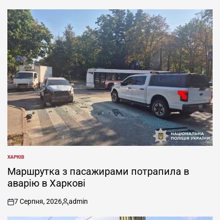
ХАРКІВ
ОПУБЛІКУВАТИ
У
Маршрутка з пасажирами потрапила в
аварію в Харкові
7 Серпня, 2026
admin
on
Опубліковано