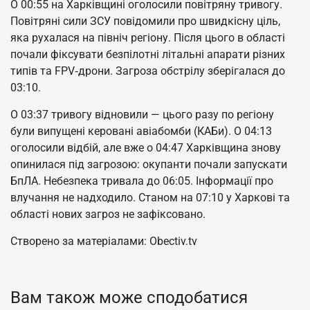
О 00:55 на Харківщині оголосили повітряну тривогу.
Повітряні сили ЗСУ повідомили про швидкісну ціль,
яка рухалася на північ регіону. Після цього в області
почали фіксувати безпілотні літальні апарати різних
типів та FPV‑дрони. Загроза обстрілу зберігалася до
03:10.
О 03:37 тривогу відновили — цього разу по регіону
були випущені керовані авіабомби (КАБи). О 04:13
оголосили відбій, але вже о 04:47 Харківщина знову
опинилася під загрозою: окупанти почали запускати
БпЛА. Небезпека тривала до 06:05. Інформації про
влучання не надходило. Станом на 07:10 у Харкові та
області нових загроз не зафіксовано.
Створено за матеріалами: Obectiv.tv
Вам також може сподобатися