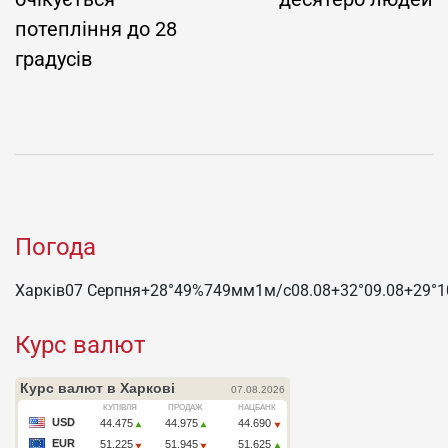
потепління до 28
градусів
Погода
Харків
07 Серпня
+28°
49
%
749
мм
1
м/c
08.08
+32°
09.08
+29°
1
Курс валют