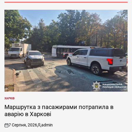
ХАРКІВ
ОПУБЛІКУВАТИ
У
Маршрутка з пасажирами потрапила в
аварію в Харкові
7 Серпня, 2026
admin
on
Опубліковано