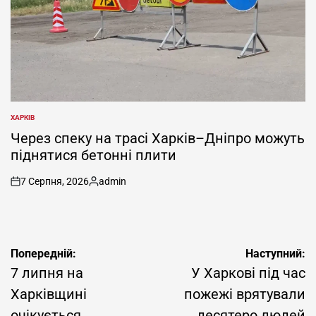
ХАРКІВ
ОПУБЛІКУВАТИ
У
Через спеку на трасі Харків–Дніпро можуть
піднятися бетонні плити
7 Серпня, 2026
admin
on
Опубліковано
Навігація
Попередній:
Наступний:
записів
7 липня на
У Харкові під час
Харківщині
пожежі врятували
очікується
десятеро людей