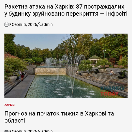
У
Ракетна атака на Харків: 37 постраждалих,
у будинку зруйновано перекриття — Інфосіті
9 Серпня, 2026
admin
on
Опубліковано
ХАРКІВ
ОПУБЛІКУВАТИ
У
Прогноз на початок тижня в Харкові та
області
9 Серпня, 2026
admin