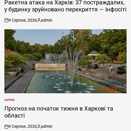
Ракетна атака на Харків: 37 постраждалих,
у будинку зруйновано перекриття — Інфосіті
9 Серпня, 2026
admin
on
Опубліковано
ХАРКІВ
ОПУБЛІКУВАТИ
У
Прогноз на початок тижня в Харкові та
області
9 Серпня, 2026
admin
on
Опубліковано