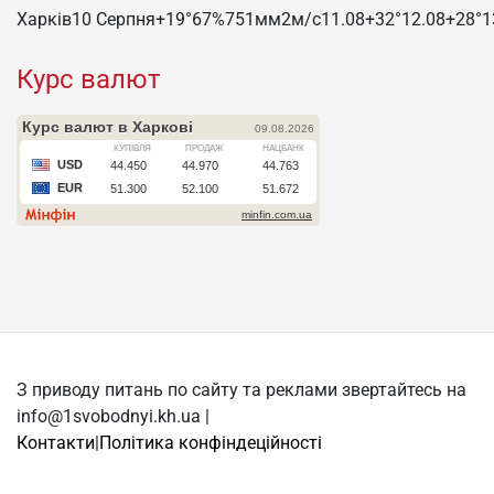
Харків
10 Серпня
+19°
67
%
751
мм
2
м/c
11.08
+32°
12.08
+28°
1
Курс валют
З приводу питань по сайту та реклами звертайтесь на
info@1svobodnyi.kh.ua |
Контакти
|
Політика конфіндеційності