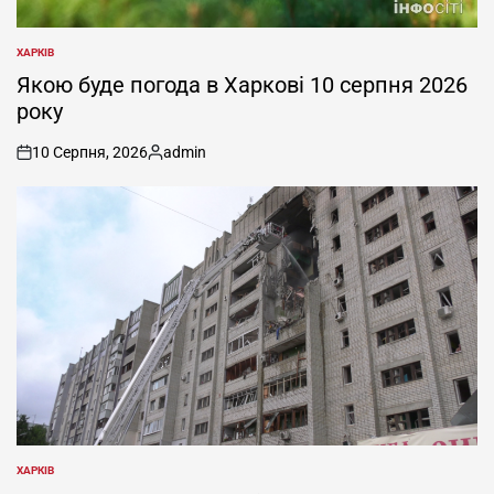
ХАРКІВ
ОПУБЛІКУВАТИ
У
Якою буде погода в Харкові 10 серпня 2026
року
10 Серпня, 2026
admin
on
Опубліковано
ХАРКІВ
ОПУБЛІКУВАТИ
У