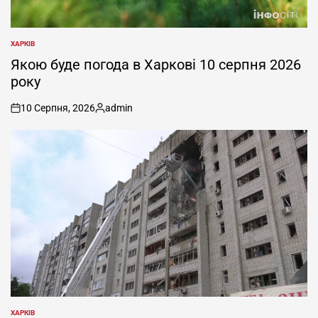
ХАРКІВ
ОПУБЛІКУВАТИ
У
Якою буде погода в Харкові 10 серпня 2026
року
10 Серпня, 2026
admin
on
Опубліковано
ХАРКІВ
ОПУБЛІКУВАТИ