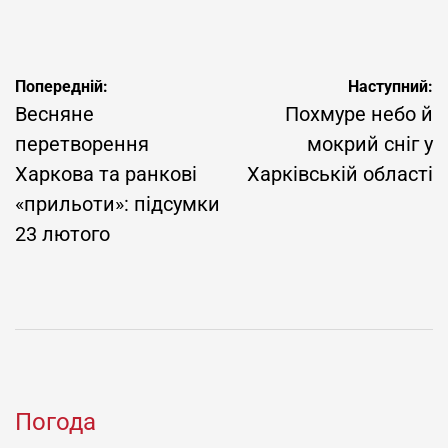
Навігація
Попередній:
Наступний:
записів
Весняне
Похмуре небо й
перетворення
мокрий сніг у
Харкова та ранкові
Харківській області
«прильоти»: підсумки
23 лютого
Погода