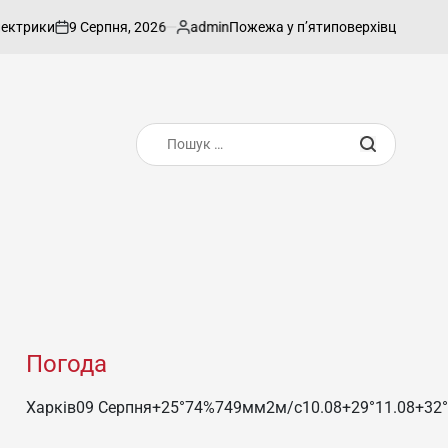
9 Серпня, 2026
admin
и
Пожежа у п’ятиповерхівці в Харкові: вр
on
Опубліковано
Пошук:
Погода
Харків
09 Серпня
+25°
74
%
749
мм
2
м/c
10.08
+29°
11.08
+32°