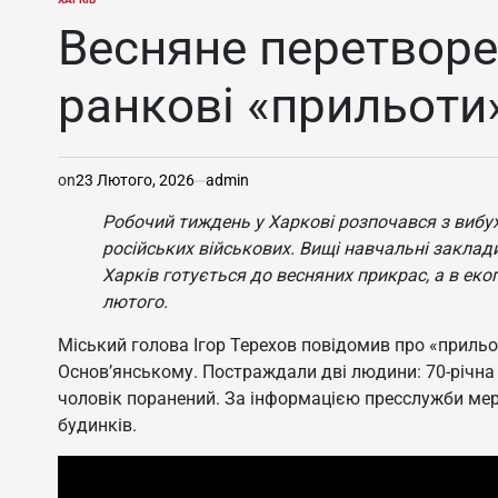
ОПУБЛІКУВАТИ
У
Весняне перетворе
ранкові «прильоти
on
23 Лютого, 2026
admin
Робочий тиждень у Харкові розпочався з вибух
російських військових. Вищі навчальні заклад
Харків готується до весняних прикрас, а в ек
лютого.
Міський голова Ігор Терехов повідомив про «приль
Основ’янському. Постраждали дві людини: 70-річна 
чоловік поранений. За інформацією пресслужби мері
будинків.