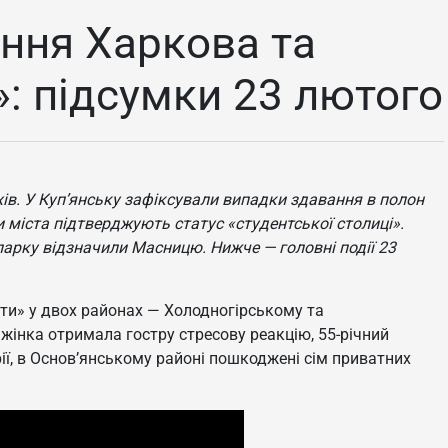
ння Харкова та
»: підсумки 23 лютого
ів. У Куп’янську зафіксували випадки здавання в полон
и міста підтверджують статус «студентської столиці».
опарку відзначили Масницю. Нижче — головні події 23
оти» у двох районах — Холодногірському та
жінка отримала гостру стресову реакцію, 55-річний
ї, в Основ’янському районі пошкоджені сім приватних