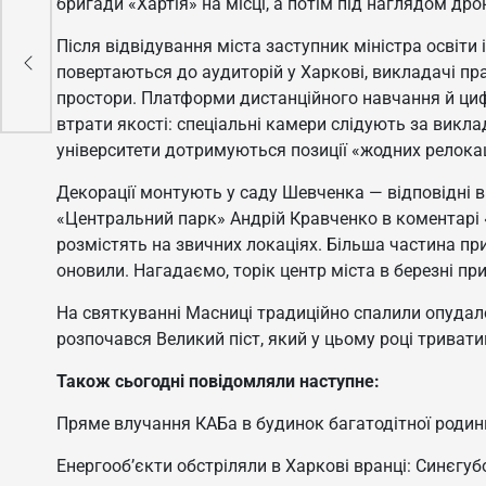
бригади «Хартія» на місці, а потім під наглядом др
Після відвідування міста заступник міністра освіт
сіх
повертаються до аудиторій у Харкові, викладачі пр
простори. Платформи дистанційного навчання й циф
втрати якості: спеціальні камери слідують за викл
університети дотримуються позиції «жодних релокац
Декорації монтують у саду Шевченка — відповідні в
«Центральний парк» Андрій Кравченко в коментарі «
розмістять на звичних локаціях. Більша частина пр
оновили. Нагадаємо, торік центр міста в березні при
На святкуванні Масниці традиційно спалили опудал
розпочався Великий піст, який у цьому році тривати
Також сьогодні повідомляли наступне:
Пряме влучання КАБа в будинок багатодітної родин
Енергооб’єкти обстріляли в Харкові вранці: Синєгу