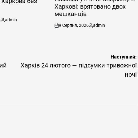
 Харкова без
Харкові: врятовано двох
мешканців
6
admin
Опубліковано
9 Серпня, 2026
admin
on
Опубліковано
Наступний:
рий
Харків 24 лютого — підсумки тривожної
ночі