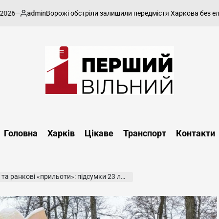
admin
Ворожі обстріли залишили передмістя Харкова без електрик
публіковано
Перший
Вільний
-
Головна
Харків
Цікаве
Транспорт
Контакти
харківський,
новини
Харкова
та
ранкові «прильоти»: підсумки 23 лютого
області