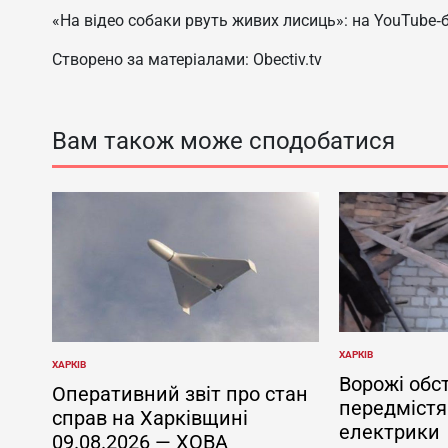
«На відео собаки рвуть живих лисиць»: на YouTube
Створено за матеріалами: Obectiv.tv
Вам також може сподобатися
ХАРКІВ
ОПУБЛІКУВАТИ
ХАРКІВ
ОПУБЛІКУВАТИ
У
Ворожі обс
У
Оперативний звіт про стан
передмістя
справ на Харківщині
електрики
09.08.2026 — ХОВА