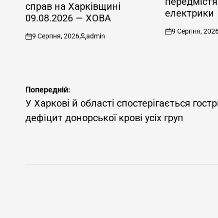
передмістя
справ на Харківщині
електрики
09.08.2026 — ХОВА
9 Серпня, 202
on
9 Серпня, 2026
admin
on
Опубліковано
Навігація
Попередній:
записів
У Харкові й області спостерігається гост
дефіцит донорської крові усіх груп