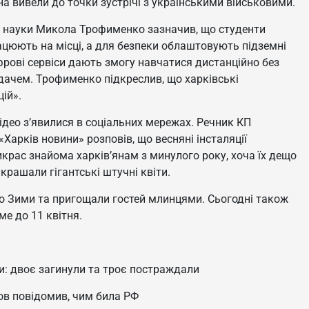
она вивели до точки зустрічі з українськими військовими.
и і науки Микола Трофименко зазначив, що студенти
ацюють на місці, а для безпеки облаштовують підземні
рові сервіси дають змогу навчатися дистанційно без
адачем. Трофименко підкреслив, що харківські
ій».
ідео з’явилися в соціальних мережах. Речник КП
Харків новини» розповів, що весняні інсталяції
икрас знайома харків’янам з минулого року, хоча їх дещо
крашали гігантські штучні квіти.
о Зими та пригощали гостей млинцями. Сьогодні також
ме до 11 квітня.
и: двоє загинули та троє постраждали
бов повідомив, чим била РФ