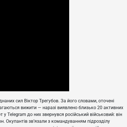
наних сил Віктор Трегубов. За його словами, оточені
магаються вижити — наразі виявлено близько 20 активних
т у Telegram до них звернувся російський військовий: він
н. Окупантів зв’язали з командуванням підрозділу