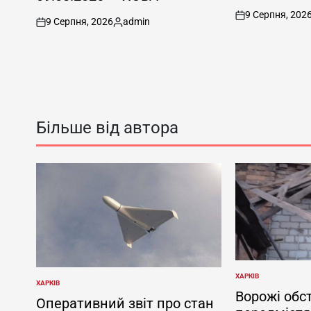
9 Серпня, 202
on
9 Серпня, 2026
admin
on
Опубліковано
Більше від автора
ХАРКІВ
ОПУБЛІКУВАТИ
ХАРКІВ
ОПУБЛІКУВАТИ
У
Ворожі обс
У
Оперативний звіт про стан