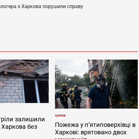
‑блогера з Харкова порушили справу
ХАРКІВ
тріли залишили
ОПУБЛІКУВАТИ
У
Пожежа у п’ятиповерхівці в
 Харкова без
Харкові: врятовано двох