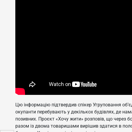
Цю інформацію підтвердив спікер Угруповання об’єд
окупанти перебувають у декількох будівлях, де на
позивних. Проєкт «Хочу жити» розповів, що через бо
разом із двома товаришами вирішив здатися в поло