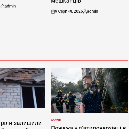
мешканців
6
admin
Опубліковано
9 Серпня, 2026
admin
on
Опубліковано
ХАРКІВ
тріли залишили
ОПУБЛІКУВАТИ
У
Пожежа у п’ятиповерхівці в