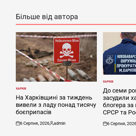
Більше від автора
ХАРКІВ
ОПУБЛІКУВАТИ
У
ХАРКІВ
До семи ро
ОПУБЛІКУВАТИ
У
На Харківщині за тиждень
засудили х
вивели з ладу понад тисячу
блогера за
боєприпасів
СРСР та Рос
6 Серпня, 2026
admin
6 Серпня, 202
on
Опубліковано
on