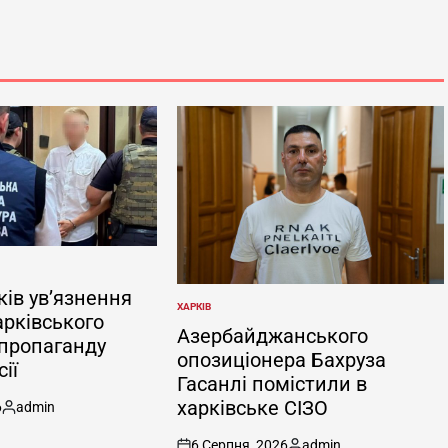
ків ув’язнення
ХАРКІВ
ОПУБЛІКУВАТИ
арківського
У
Азербайджанського
 пропаганду
опозиціонера Бахруза
ії
Гасанлі помістили в
харківське СІЗО
6
admin
Опубліковано
6 Серпня, 2026
admin