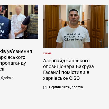
ків ув’язнення
ХАРКІВ
ОПУБЛІКУВАТИ
арківського
У
Азербайджанського
 пропаганду
опозиціонера Бахруза
ії
Гасанлі помістили в
харківське СІЗО
6
admin
Опубліковано
6 Серпня, 2026
admin
on
Опубліковано