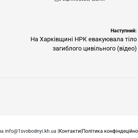
on
Опубліковано
Наступний:
На Харківщині НРК евакуювала тіло
загиблого цивільного (відео)
а info@1svobodnyi.kh.ua |
Контакти
|
Політика конфіндеційно