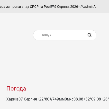
6 Серпня, 2026
admin
пропаганду СРСР та Росії
Азербайджанськог
on
Опубліковано
Пошук:
Погода
Харків
07 Серпня
+22°
80
%
749
мм
0
м/c
08.08
+32°
09.08
+28°