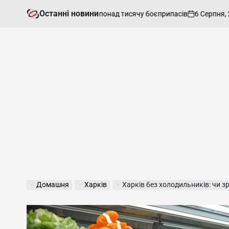
Перейти
Останні новини
6 Серпня, 2026
иждень вивели з ладу понад тисячу боєприпасів
до
on
О
вмісту
Домашня
Харків
Харків без холодильників: чи з