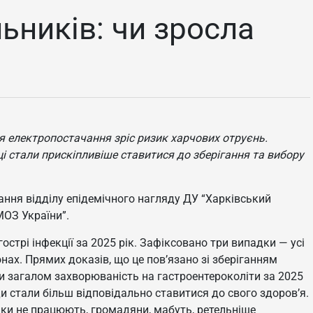
ьників: чи зросла
ня електропостачання зріс ризик харчових отруєнь.
і стали прискіпливіше ставитися до зберігання та вибору
вання відділу епідемічного нагляду ДУ “Харківський
ОЗ України”.
стрі інфекції за 2025 рік. Зафіксовано три випадки — усі
нах. Прямих доказів, що це пов’язано зі зберіганням
и загалом захворюваність на гастроентероколіти за 2025
и стали більш відповідально ставитися до свого здоров’я.
ики не працюють, громадяни, мабуть, ретельніше