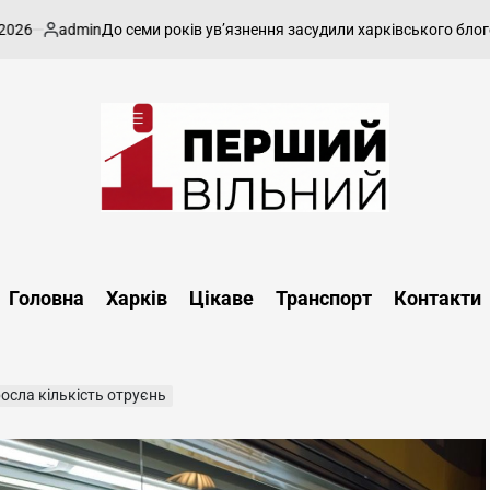
admin
До семи років ув’язнення засудили харківського блогера за 
публіковано
Перший
Вільний
-
Головна
Харків
Цікаве
Транспорт
Контакти
харківський,
новини
Харкова
та
росла кількість отруєнь
області