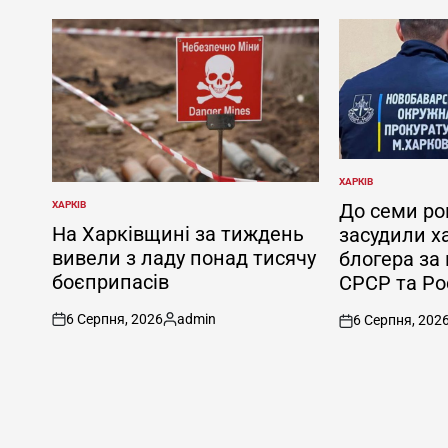
ХАРКІВ
ОПУБЛІКУВАТИ
У
ХАРКІВ
До семи ро
ОПУБЛІКУВАТИ
У
На Харківщині за тиждень
засудили х
вивели з ладу понад тисячу
блогера за
боєприпасів
СРСР та Рос
6 Серпня, 2026
admin
6 Серпня, 202
on
Опубліковано
on