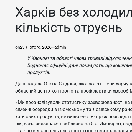
ОПУБЛІКУВАТИ
У
Харків без холодил
кількість отруєнь
on
23 Лютого, 2026
admin
У Харкові та області через тривалі відключен
Водночас офіційні дані показують, що мешканц
продуктів.
Дані надала Олена Свідова, лікарка з гігієни харчу
обласний центр контролю та профілактики хвороб М
«Ми проаналізували статистику захворюваності на го
сімейні осередки в Ізюмському та Лозівському райо
харчових продуктів, не виявлено. Якщо ж розглядат
рік, вона знизилася приблизно на 8%. Ймовірно, люд
Під час відключень електроенергії, коли холодильн