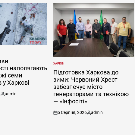
ики
ХАРКІВ
ОПУБЛІКУВАТИ
сті наполягають
У
Підготовка Харкова до
жі семи
зими: Червоний Хрест
 у Харкові
забезпечує місто
генераторами та технікою
6
admin
Опубліковано
— «Інфосіті»
5 Серпня, 2026
admin
on
Опубліковано