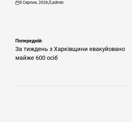
5 Серпня, 2026
admin
on
Опубліковано
Навігація
Попередній:
записів
За тиждень з Харківщини евакуйовано
майже 600 осіб