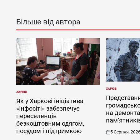
Більше від автора
ХАРКІВ
ОПУБЛІКУВАТИ
ХАРКІВ
ОПУБЛІКУВАТИ
У
Представн
У
Як у Харкові ініціатива
громадсько
«Інфосіті» забезпечує
на демонта
переселенців
пам’ятників
безкоштовним одягом,
посудом і підтримкою
5 Серпня, 202
on