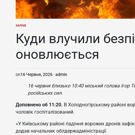
ХАРКІВ
ОПУБЛІКУВАТИ
У
Куди влучили безп
оновлюється
on
16 Червня, 2026
admin
16 червня близько 10:40 міський голова Ігор Т
російських сил.
Доповнено об 11:20.
В Холодногірському районі вор
чоловік госпіталізований.
«У Київському районі падіння ворожих дронів зафікс
додав начальник облдержадміністрації.