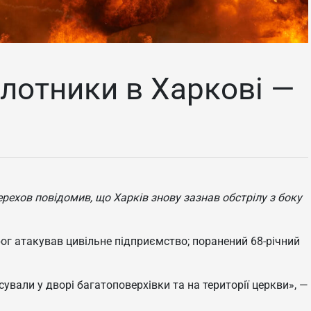
ілотники в Харкові —
ерехов повідомив, що Харків знову зазнав обстрілу з боку
ог атакував цивільне підприємство; поранений 68-річний
ували у дворі багатоповерхівки та на території церкви», —