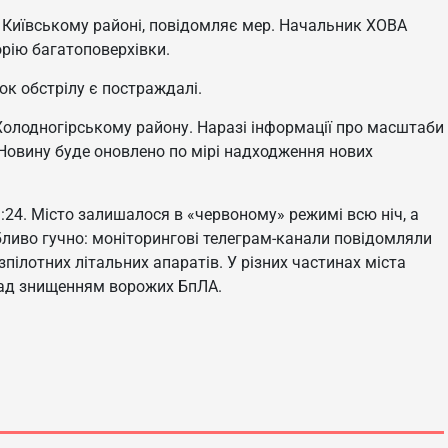
 Київському районі, повідомляє мер. Начальник ХОВА
орію багатоповерхівки.
ок обстрілу є постраждалі.
Холодногірському району. Наразі інформації про масштаби
 Новину буде оновлено по мірі надходження нових
:24. Місто залишалося в «червоному» режимі всю ніч, а
обливо гучно: моніторингові телеграм-канали повідомляли
ілотних літальних апаратів. У різних частинах міста
над знищенням ворожих БпЛА.