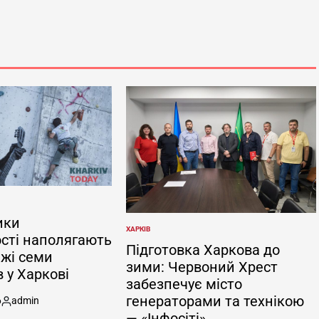
ики
ХАРКІВ
ОПУБЛІКУВАТИ
сті наполягають
У
Підготовка Харкова до
жі семи
зими: Червоний Хрест
 у Харкові
забезпечує місто
генераторами та технікою
6
admin
Опубліковано
— «Інфосіті»