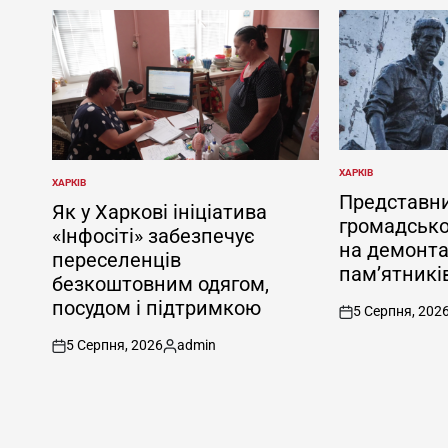
ХАРКІВ
ОПУБЛІКУВАТИ
ХАРКІВ
ОПУБЛІКУВАТИ
У
Представн
У
Як у Харкові ініціатива
громадсько
«Інфосіті» забезпечує
на демонта
переселенців
пам’ятників
безкоштовним одягом,
посудом і підтримкою
5 Серпня, 202
on
5 Серпня, 2026
admin
on
Опубліковано