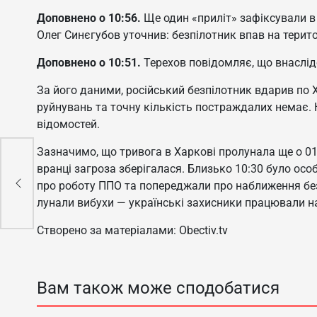
Доповнено о 10:56.
Ще один «приліт» зафіксували в
Олег Синєгубов уточнив: безпілотник впав на терит
Доповнено о 10:51.
Терехов повідомляє, що внаслід
За його даними, російський безпілотник вдарив по 
руйнувань та точну кількість постраждалих немає.
відомостей.
Зазначимо, що тривога в Харкові пролунала ще о 01
вранці загроза зберігалася. Близько 10:30 було ос
іб
про роботу ППО та попереджали про наближення безп
лунали вибухи — українські захисники працювали 
Створено за матеріалами: Obectiv.tv
Вам також може сподобатися