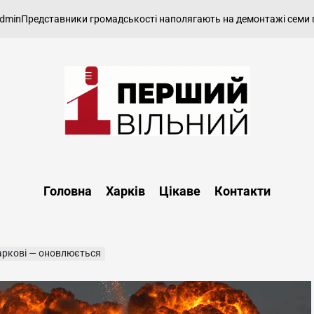
тавники громадськості наполягають на демонтажі семи пам’ятникі
Перший
Вільний
-
Головна
Харків
Цікаве
Контакти
харківський,
новини
Харкова
та
аркові — оновлюється
області