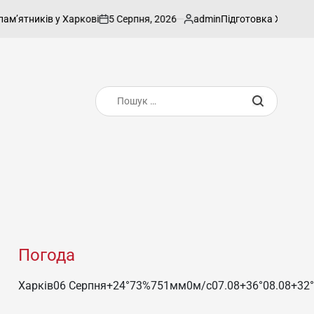
5 Серпня, 2026
admin
в у Харкові
Підготовка Харкова до зими: Ч
on
Опубліковано
Пошук:
Погода
Харків
06 Серпня
+24°
73
%
751
мм
0
м/c
07.08
+36°
08.08
+32°