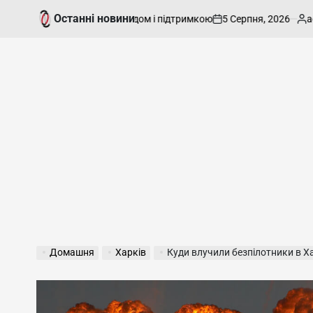
Перейти
Останні новини
5 Серпня, 2026
admin
товним одягом, посудом і підтримкою
Предс
до
on
Опубліковано
вмісту
Домашня
Харків
Куди влучили безпілотники в Х