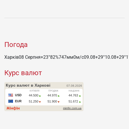
Погода
Харків
08 Серпня
+23°
82
%
747
мм
0
м/c
09.08
+29°
10.08
+29°
1
Курс валют