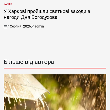
ХАРКІВ
ОПУБЛІКУВАТИ
У
У Харкові пройшли святкові заходи з
нагоди Дня Богодухова
7 Серпня, 2026
admin
on
Опубліковано
Більше від автора