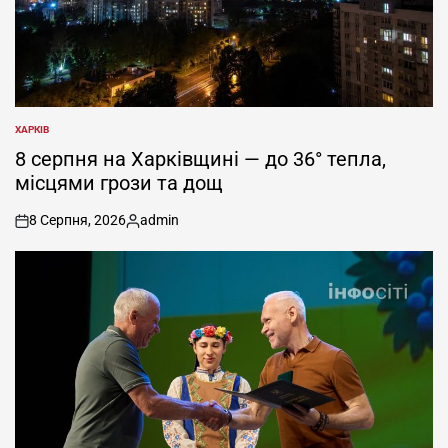
ХАРКІВ
ОПУБЛІКУВАТИ
У
8 серпня на Харківщині — до 36° тепла,
місцями грози та дощ
8 Серпня, 2026
admin
on
Опубліковано