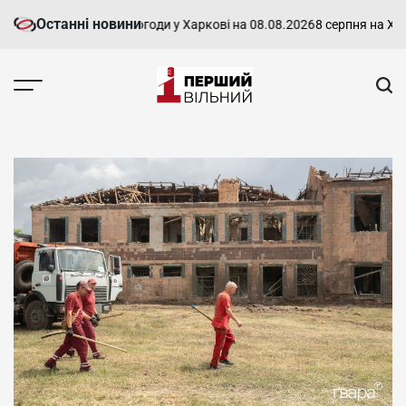
Перейти
Останні новини
туальний прогноз погоди у Харкові на 08.08.2026
8 серпня на Харків
до
вмісту
Перший
Вільний
-
харківський,
новини
Харкова
та
області