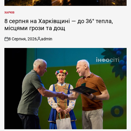
ХАРКІВ
ОПУБЛІКУВАТИ
У
8 серпня на Харківщині — до 36° тепла,
місцями грози та дощ
8 Серпня, 2026
admin
on
Опубліковано