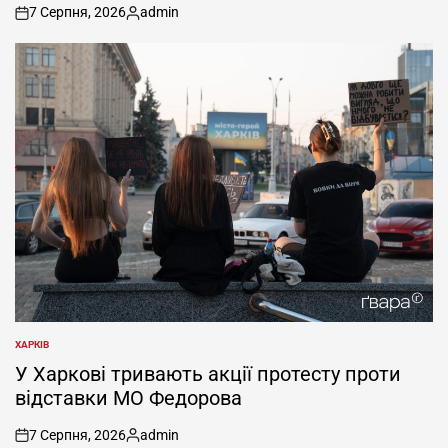
7 Серпня, 2026
admin
on
Опубліковано
ХАРКІВ
ОПУБЛІКУВАТИ
У
У Харкові тривають акції протесту проти
відставки МО Федорова
7 Серпня, 2026
admin
on
Опубліковано