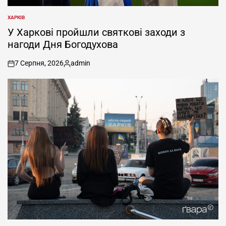
ХАРКІВ
ОПУБЛІКУВАТИ
У
У Харкові пройшли святкові заходи з
нагоди Дня Богодухова
7 Серпня, 2026
admin
on
Опубліковано