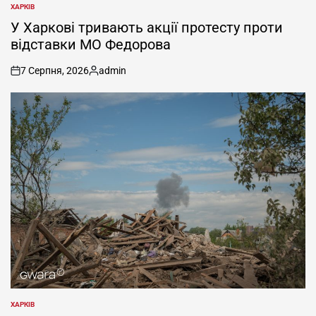
ХАРКІВ
ОПУБЛІКУВАТИ
У
У Харкові тривають акції протесту проти
відставки МО Федорова
7 Серпня, 2026
admin
on
Опубліковано
ХАРКІВ
ОПУБЛІКУВАТИ