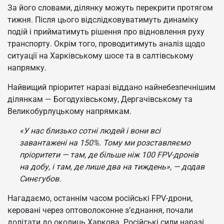
За його словами, ділянку можуть перекрити протягом
тижня. Після цього відслідковуватимуть динаміку
подій і прийматимуть рішення про відновлення руху
транспорту. Окрім того, проводитимуть аналіз щодо
ситуації на Харківському шосе та в салтівському
напрямку.
Найвищий пріоритет наразі віддано найнебезпечнішим
ділянкам — Богодухівському, Дергачівському та
Великобурлуцькому напрямкам.
«У нас близько сотні людей і вони всі
завантажені на 150%. Тому ми розставляємо
пріоритети — там, де більше ніж 100 FPV-дронів
на добу, і там, де лише два на тиждень», — додав
Синєгубов.
Нагадаємо, останнім часом російські FPV-дрони,
керовані через оптоволоконне з’єднання, почали
долітати до околиць Харкова. Російські сили наразі