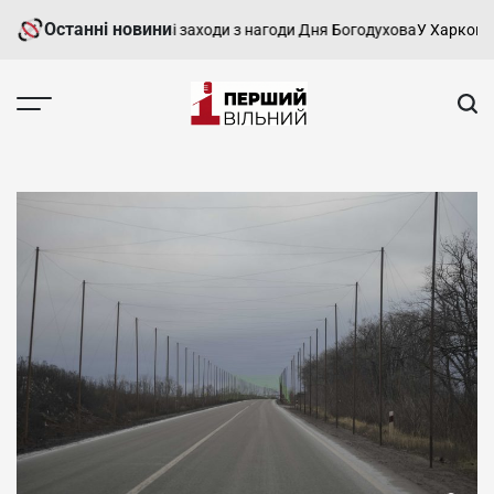
Перейти
Останні новини
ві пройшли святкові заходи з нагоди Дня Богодухова
У Харкові три
до
вмісту
Перший
Вільний
-
харківський,
новини
Харкова
та
області