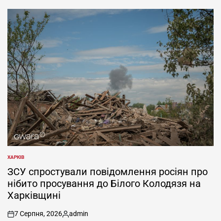
ХАРКІВ
ОПУБЛІКУВАТИ
У
ЗСУ спростували повідомлення росіян про
нібито просування до Білого Колодязя на
Харківщині
7 Серпня, 2026
admin
on
Опубліковано