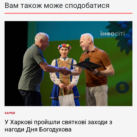
Вам також може сподобатися
ХАРКІВ
ОПУБЛІКУВАТИ
У
У Харкові пройшли святкові заходи з
нагоди Дня Богодухова