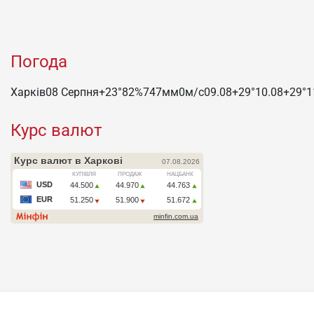
Погода
Харків
08 Серпня
+23°
82
%
747
мм
0
м/c
09.08
+29°
10.08
+29°
1
Курс валют