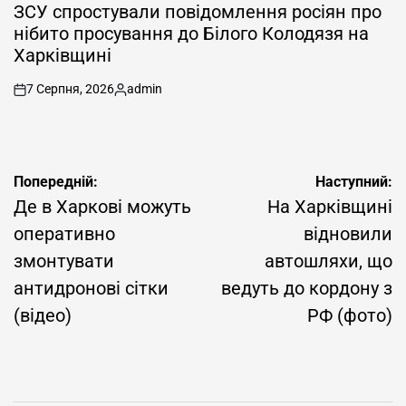
У
ЗСУ спростували повідомлення росіян про
нібито просування до Білого Колодязя на
Харківщині
7 Серпня, 2026
admin
on
Опубліковано
Навігація
Попередній:
Наступний:
записів
Де в Харкові можуть
На Харківщині
оперативно
відновили
змонтувати
автошляхи, що
антидронові сітки
ведуть до кордону з
(відео)
РФ (фото)