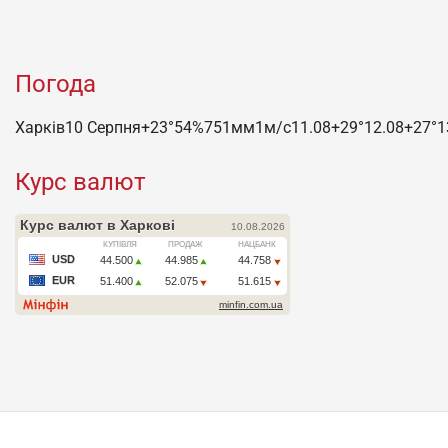
Погода
Харків
10 Серпня
+23°
54
%
751
мм
1
м/c
11.08
+29°
12.08
+27°
1
Курс валют