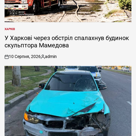
ХАРКІВ
ОПУБЛІКУВАТИ
У
У Харкові через обстріл спалахнув будинок
скульптора Мамедова
10 Серпня, 2026
admin
on
Опубліковано