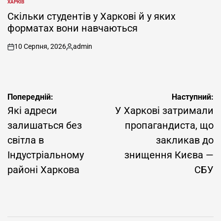
ХАРКІВ
ОПУБЛІКУВАТИ
У
Скільки студентів у Харкові й у яких
форматах вони навчаються
10 Серпня, 2026
admin
on
Опубліковано
Навігація
Попередній:
Наступний:
записів
Які адреси
У Харкові затримали
залишаться без
пропагандиста, що
світла в
закликав до
Індустріальному
знищення Києва —
районі Харкова
СБУ