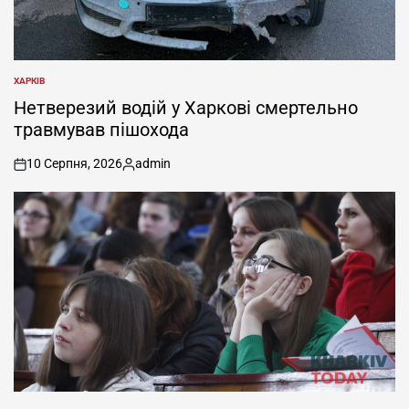
ХАРКІВ
ОПУБЛІКУВАТИ
У
Нетверезий водій у Харкові смертельно
травмував пішохода
10 Серпня, 2026
admin
on
Опубліковано