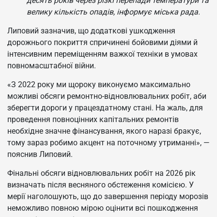
десять років через різкі перепади температури та
велику кількість опадів, інформує міська рада.
Липовий зазначив, що додаткові ушкодження
дорожнього покриття спричинені бойовими діями й
інтенсивним переміщенням важкої техніки в умовах
повномасштабної війни.
«З 2022 року ми щороку виконуємо максимально
можливі обсяги ремонтно-відновлювальних робіт, аби
зберегти дороги у працездатному стані. На жаль, для
проведення повноцінних капітальних ремонтів
необхідне значне фінансування, якого наразі бракує,
тому зараз робимо акцент на поточному утриманні», —
пояснив Липовий.
Фінальні обсяги відновлювальних робіт на 2026 рік
визначать після весняного обстеження комісією. У
мерії наголошують, що до завершення періоду морозів
неможливо повною мірою оцінити всі пошкодження