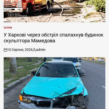
ХАРКІВ
ОПУБЛІКУВАТИ
У
У Харкові через обстріл спалахнув будинок
скульптора Мамедова
10 Серпня, 2026
admin
on
Опубліковано