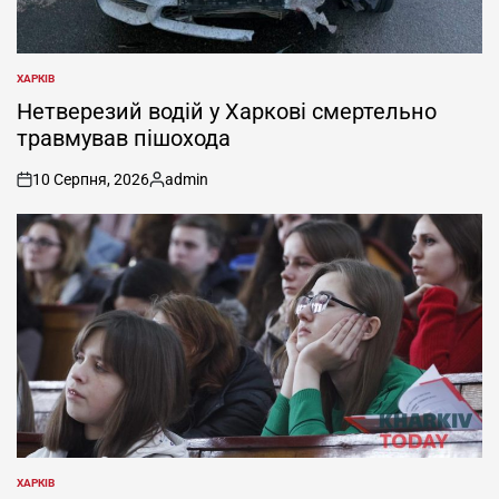
ХАРКІВ
ОПУБЛІКУВАТИ
У
Нетверезий водій у Харкові смертельно
травмував пішохода
10 Серпня, 2026
admin
on
Опубліковано
ХАРКІВ
ОПУБЛІКУВАТИ