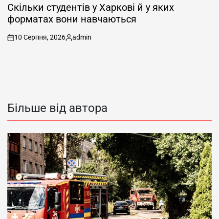
У
Скільки студентів у Харкові й у яких
форматах вони навчаються
10 Серпня, 2026
admin
on
Опубліковано
Більше від автора