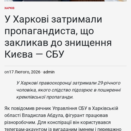
ХАРКІВ
ОПУБЛІКУВАТИ
У
У Харкові затримали
пропагандиста, що
закликав до знищення
Києва — СБУ
on
17 Лютого, 2026
admin
У Харкові правоохоронці затримали 29-річного
чоловіка, якого слідство підозрює в поширенні
кремлівської пропаганди.
Як повідомив речник Управління СБУ в Харківській
області Владислав Абдула, фігурант працював
різноробочим. Для конспірації він користувався
телеграм-акаунтом із вигаданим іменем і переважно