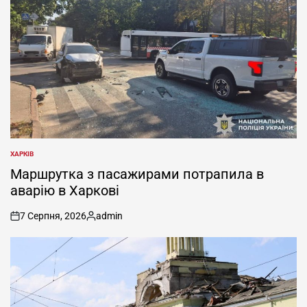
ХАРКІВ
ОПУБЛІКУВАТИ
У
Маршрутка з пасажирами потрапила в
аварію в Харкові
7 Серпня, 2026
admin
on
Опубліковано