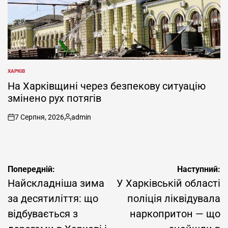
ХАРКІВ
ОПУБЛІКУВАТИ
У
На Харківщині через безпекову ситуацію
змінено рух потягів
7 Серпня, 2026
admin
on
Опубліковано
Навігація
Попередній:
Наступний:
записів
Найскладніша зима
У Харківській області
за десятиліття: що
поліція ліквідувала
відбувається з
наркопритон — що