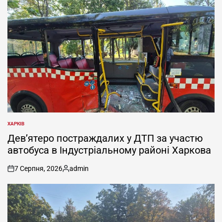
ХАРКІВ
ОПУБЛІКУВАТИ
У
Дев’ятеро постраждалих у ДТП за участю
автобуса в Індустріальному районі Харкова
7 Серпня, 2026
admin
on
Опубліковано