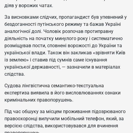
діяв у ворожих чатах.
За висновками слідчих, пропагандист був упевнений у
бездоганності путінського режиму та бажав Україні
аналогічної долі. Чоловік розпочав протиправну
діяльність на початку минулого року і систематично
розміщував пости, сповнені ворожості до України та
української влади. Також він закликав «зрівняти Київ
із землею» і ставив під сумнів саме існування
української державності, — зазначили в матеріалах
слідства.
Судова лінгвістична семантико-текстуальна
експертиза виявила в його висловлюваннях ознаки
кримінальних правопорушень.
Під час обшуку за місцем проживання підозрюваного
правоохоронці вилучили мобільний телефон, який, за
версією слідства, використовувався для вчинення
правопорушень.