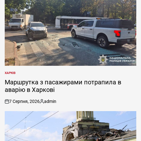
ХАРКІВ
ОПУБЛІКУВАТИ
У
Маршрутка з пасажирами потрапила в
аварію в Харкові
7 Серпня, 2026
admin
on
Опубліковано