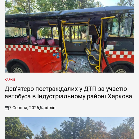
ХАРКІВ
ОПУБЛІКУВАТИ
У
Дев’ятеро постраждалих у ДТП за участю
автобуса в Індустріальному районі Харкова
7 Серпня, 2026
admin
on
Опубліковано