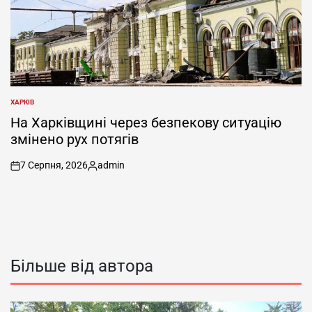
ХАРКІВ
ОПУБЛІКУВАТИ
У
На Харківщині через безпекову ситуацію
змінено рух потягів
7 Серпня, 2026
admin
on
Опубліковано
Більше від автора