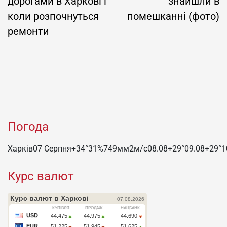
дорогами в Харкові і
знайшли в
коли розпочнуться
помешканні (фото)
ремонти
Погода
Харків
07 Серпня
+34°
31
%
749
мм
2
м/c
08.08
+29°
09.08
+29°
1
Курс валют