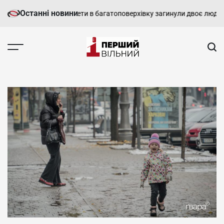
Перейти
Останні новини
лідок влучання ракети в багатоповерхівку загинули двоє людей
Двоє
до
вмісту
Перший
Вільний
-
харківський,
новини
Харкова
та
області