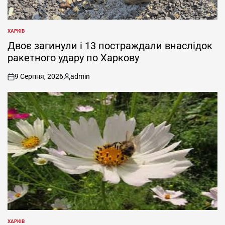
ХАРКІВ
ОПУБЛІКУВАТИ
У
Двоє загинули і 13 постраждали внаслідок
ракетного удару по Харкову
9 Серпня, 2026
admin
on
Опубліковано
ХАРКІВ
ОПУБЛІКУВАТИ