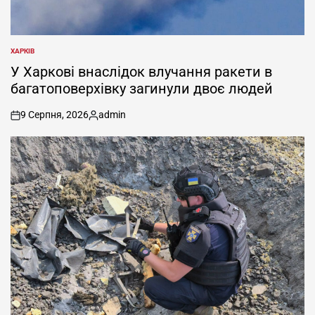
ХАРКІВ
ОПУБЛІКУВАТИ
У
У Харкові внаслідок влучання ракети в
багатоповерхівку загинули двоє людей
9 Серпня, 2026
admin
on
Опубліковано