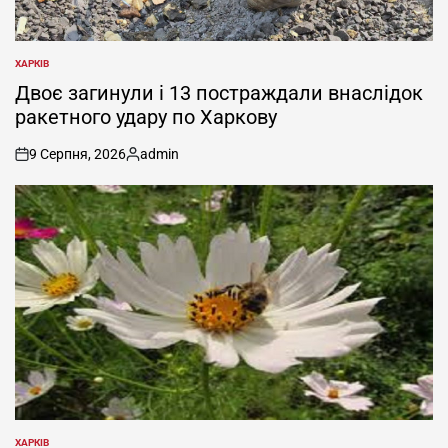
ХАРКІВ
ОПУБЛІКУВАТИ
У
Двоє загинули і 13 постраждали внаслідок
ракетного удару по Харкову
9 Серпня, 2026
admin
on
Опубліковано
ХАРКІВ