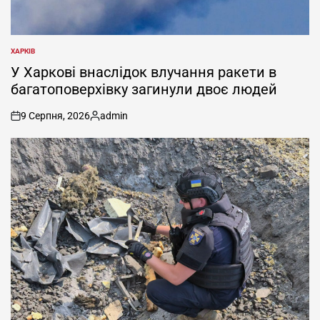
ХАРКІВ
ОПУБЛІКУВАТИ
У
У Харкові внаслідок влучання ракети в
багатоповерхівку загинули двоє людей
9 Серпня, 2026
admin
on
Опубліковано