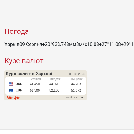
Погода
Харків
09 Серпня
+20°
93
%
748
мм
3
м/c
10.08
+27°
11.08
+29°
1
Курс валют