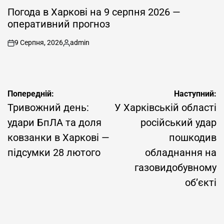
ОПУБЛІКУВАТИ
У
Погода в Харкові на 9 серпня 2026 —
оперативний прогноз
9 Серпня, 2026
admin
on
Опубліковано
Навігація
Попередній:
Наступний:
записів
Тривожний день:
У Харківській області
удари БпЛА та доля
російський удар
ковзанки в Харкові —
пошкодив
підсумки 28 лютого
обладнання на
газовидобувному
об’єкті