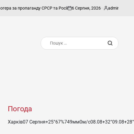
6 Серпня, 2026
admin
а пропаганду СРСР та Росії
Азербайджансь
on
Опубліковано
Пошук:
Погода
Харків
07 Серпня
+25°
67
%
749
мм
0
м/c
08.08
+32°
09.08
+28°