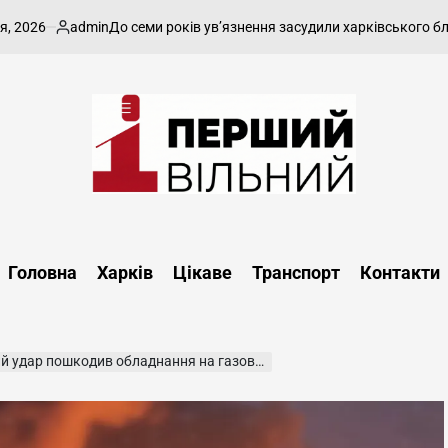
admin
До семи років ув’язнення засудили харківського блогера з
Опубліковано
Перший
Вільний
-
Головна
Харків
Цікаве
Транспорт
Контакти
харківський,
новини
Харкова
та
 пошкодив обладнання на газовидобувному об’єкті
області