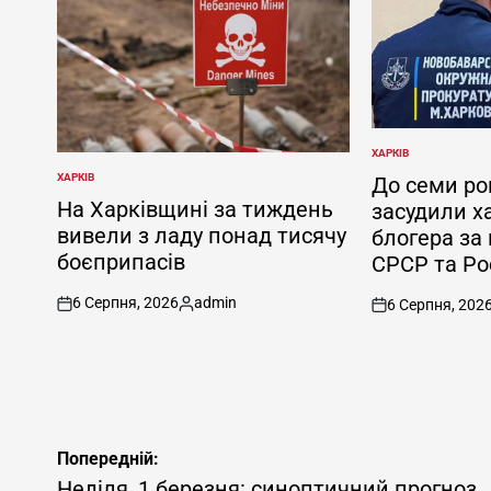
ХАРКІВ
ОПУБЛІКУВАТИ
У
ХАРКІВ
До семи ро
ОПУБЛІКУВАТИ
У
На Харківщині за тиждень
засудили х
вивели з ладу понад тисячу
блогера за
боєприпасів
СРСР та Рос
6 Серпня, 2026
admin
6 Серпня, 202
on
Опубліковано
on
Навігація
Попередній:
записів
Неділя, 1 березня: синоптичний прогноз