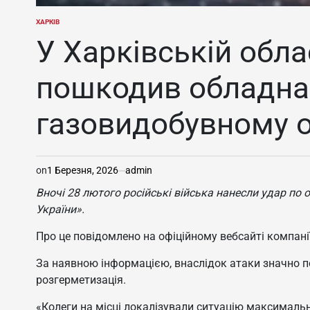
ХАРКІВ
ОПУБЛІКУВАТИ
У
У Харківській обла
пошкодив обладна
газовидобувному о
on
1 Березня, 2026
admin
Вночі 28 лютого російські війська нанесли удар по
України».
Про це повідомлено на офіційному вебсайті компанії
За наявною інформацією, внаслідок атаки значно 
розгерметизація.
«Колеги на місці локалізували ситуацію максимальн