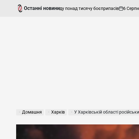
Перейти
Останні новини
6 Серпня, 2026
а тиждень вивели з ладу понад тисячу боєприпасів
до
on
вмісту
Домашня
Харків
У Харківській області російський удар