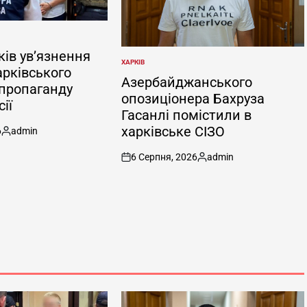
ків ув’язнення
ХАРКІВ
ОПУБЛІКУВАТИ
арківського
У
Азербайджанського
 пропаганду
опозиціонера Бахруза
ії
Гасанлі помістили в
харківське СІЗО
6
admin
Опубліковано
6 Серпня, 2026
admin
on
Опубліковано