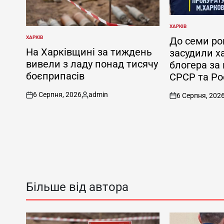
ХАРКІВ
ОПУБЛІКУВАТИ
У
ХАРКІВ
До семи ро
ОПУБЛІКУВАТИ
У
На Харківщині за тиждень
засудили х
вивели з ладу понад тисячу
блогера за
боєприпасів
СРСР та Рос
6 Серпня, 2026
admin
6 Серпня, 202
on
Опубліковано
on
Більше від автора