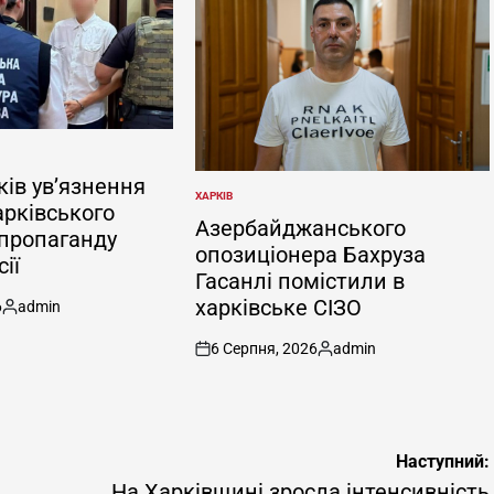
ків ув’язнення
ХАРКІВ
ОПУБЛІКУВАТИ
арківського
У
Азербайджанського
 пропаганду
опозиціонера Бахруза
ії
Гасанлі помістили в
харківське СІЗО
6
admin
Опубліковано
6 Серпня, 2026
admin
on
Опубліковано
Наступний:
На Харківщині зросла інтенсивність