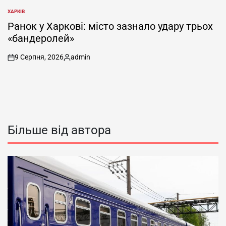
ХАРКІВ
ОПУБЛІКУВАТИ
У
Ранок у Харкові: місто зазнало удару трьох
«бандеролей»
9 Серпня, 2026
admin
on
Опубліковано
Більше від автора