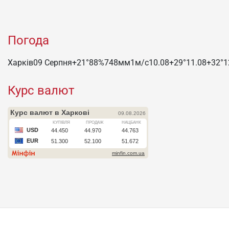
Погода
Харків
09 Серпня
+21°
88
%
748
мм
1
м/c
10.08
+29°
11.08
+32°
1
Курс валют