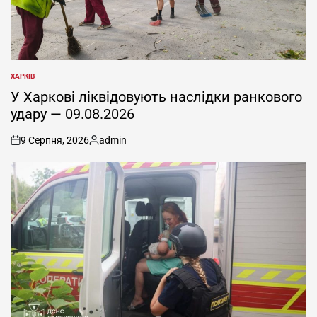
ХАРКІВ
ОПУБЛІКУВАТИ
У
У Харкові ліквідовують наслідки ранкового
удару — 09.08.2026
9 Серпня, 2026
admin
on
Опубліковано