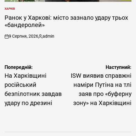
ХАРКІВ
ОПУБЛІКУВАТИ
У
Ранок у Харкові: місто зазнало удару трьох
«бандеролей»
9 Серпня, 2026
admin
on
Опубліковано
Навігація
Попередній:
Наступний:
записів
На Харківщині
ISW виявив справжні
російський
наміри Путіна на тлі
безпілотник завдав
заяв про «буферну
удару по дрезині
зону» на Харківщині