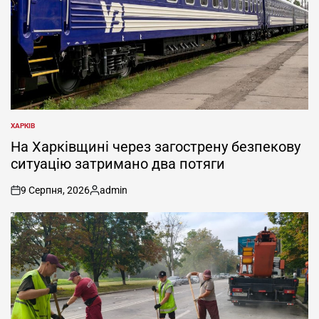
ХАРКІВ
ОПУБЛІКУВАТИ
У
На Харківщині через загострену безпекову
ситуацію затримано два потяги
9 Серпня, 2026
admin
on
Опубліковано