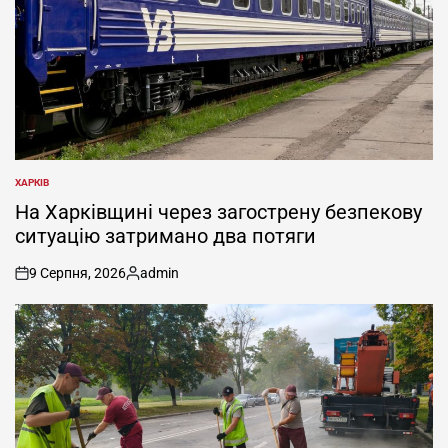
ХАРКІВ
ОПУБЛІКУВАТИ
У
На Харківщині через загострену безпекову
ситуацію затримано два потяги
9 Серпня, 2026
admin
on
Опубліковано