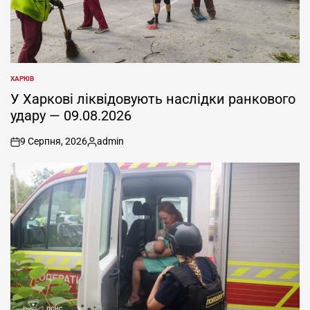
ХАРКІВ
ОПУБЛІКУВАТИ
У
У Харкові ліквідовують наслідки ранкового
удару — 09.08.2026
9 Серпня, 2026
admin
on
Опубліковано