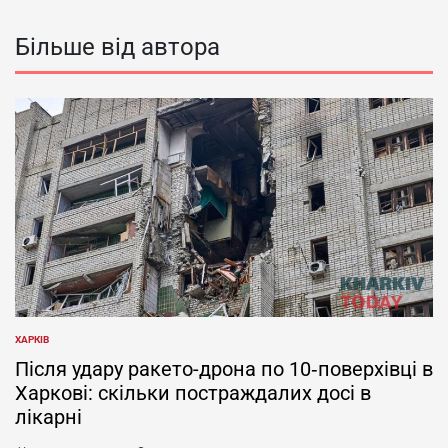
Більше від автора
ХАРКІВ
ОПУБЛІКУВАТИ
У
Після удару ракето-дрона по 10‑поверхівці в
Харкові: скільки постраждалих досі в
лікарні