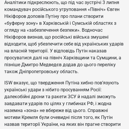
Аналітики підкреслюють, що під час зустрічі 3 липня
командувач російського угруповання «Північ» Євген
Нікіфоров доповів Путіну про плани створити
«буферну зону» в Харківській і Сумській областях з
огляду на «забезпечення безпеки». Водночас
Нікіфоров визнав, що російські війська змушені
відходити, щоб убезпечити себе від українських ударів
на власній території. У відповідь Путін наказав
просуватися далі на північ Харківщини та Сумщини, а
пізніше Дмитро Медведєв додав до цього переліку
також Дніпропетровську область.
ISW вказує, що твердження Путіна хибно пов’язують
українські удари з нібито просуванням Росії:
далекобійні дрони та ракети ЗСУ й надалі зможуть
завдавати ударів по цілях у глибинах РФ, і жодна
наземна «зона» не вбереже від цього. Справжні
мотиви Кремля були очевидні після того, як Путін
назвав території України, на яких він прагне створити