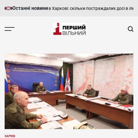
Перейти
Останні новини
по 10‑поверхівці в Харкові: скільки постраждалих досі в лікарні
Яко
до
вмісту
Перший
Вільний
-
харківський,
новини
Харкова
та
області
ХАРКІВ
ОПУБЛІКУВАТИ