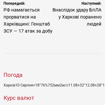
Навігація
Попередній:
Наступний:
записів
РФ намагається
Внаслідок удару БпЛА
прорватися на
у Харкові поранено
Харківщині: Генштаб
людей
ЗСУ — 17 атак за добу
Погода
Харків
10 Серпня
+18°
76
%
752
мм
2
м/c
11.08
+32°
12.08
+28°
1
Курс валют