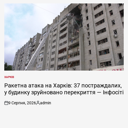
ХАРКІВ
ОПУБЛІКУВАТИ
У
Ракетна атака на Харків: 37 постраждалих,
у будинку зруйновано перекриття — Інфосіті
9 Серпня, 2026
admin
on
Опубліковано