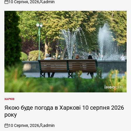
10 Серпня, 2026
admin
on
Опубліковано
ХАРКІВ
ОПУБЛІКУВАТИ
У
Якою буде погода в Харкові 10 серпня 2026
року
10 Серпня, 2026
admin
on
Опубліковано