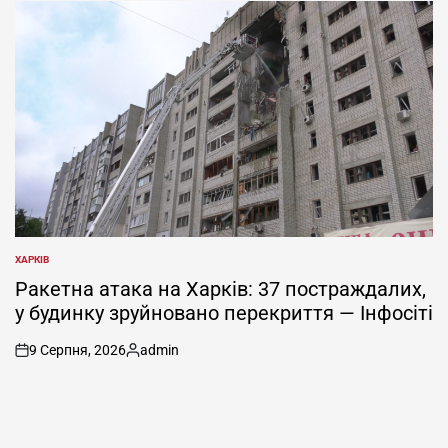
ХАРКІВ
ОПУБЛІКУВАТИ
У
Ракетна атака на Харків: 37 постраждалих,
у будинку зруйновано перекриття — Інфосіті
9 Серпня, 2026
admin
on
Опубліковано