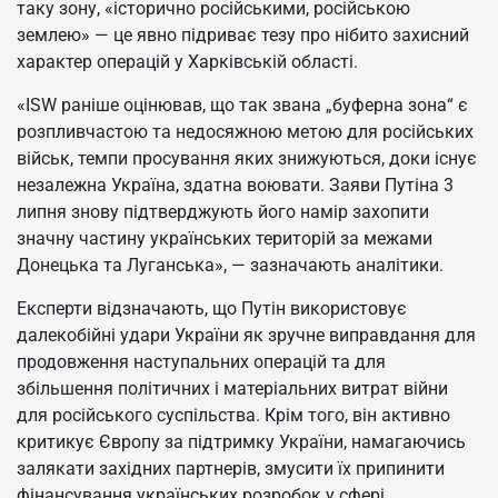
таку зону, «історично російськими, російською
землею» — це явно підриває тезу про нібито захисний
характер операцій у Харківській області.
«ISW раніше оцінював, що так звана „буферна зона“ є
розпливчастою та недосяжною метою для російських
військ, темпи просування яких знижуються, доки існує
незалежна Україна, здатна воювати. Заяви Путіна 3
липня знову підтверджують його намір захопити
значну частину українських територій за межами
Донецька та Луганська», — зазначають аналітики.
Експерти відзначають, що Путін використовує
далекобійні удари України як зручне виправдання для
продовження наступальних операцій та для
збільшення політичних і матеріальних витрат війни
для російського суспільства. Крім того, він активно
критикує Європу за підтримку України, намагаючись
залякати західних партнерів, змусити їх припинити
фінансування українських розробок у сфері