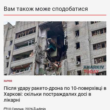
Вам також може сподобатися
ХАРКІВ
ОПУБЛІКУВАТИ
У
Після удару ракето-дрона по 10‑поверхівці в
Харкові: скільки постраждалих досі в
лікарні
10 Серпня, 2026
admin