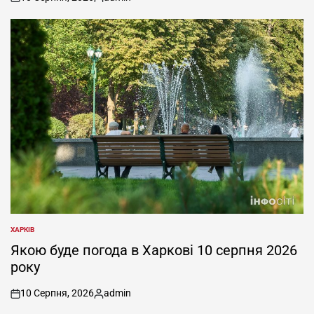
on
Опубліковано
ХАРКІВ
ОПУБЛІКУВАТИ
У
Якою буде погода в Харкові 10 серпня 2026
року
10 Серпня, 2026
admin
on
Опубліковано