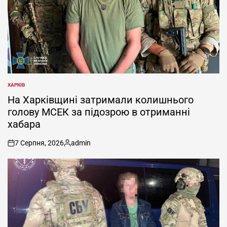
ХАРКІВ
ОПУБЛІКУВАТИ
У
На Харківщині затримали колишнього
голову МСЕК за підозрою в отриманні
хабара
7 Серпня, 2026
admin
on
Опубліковано