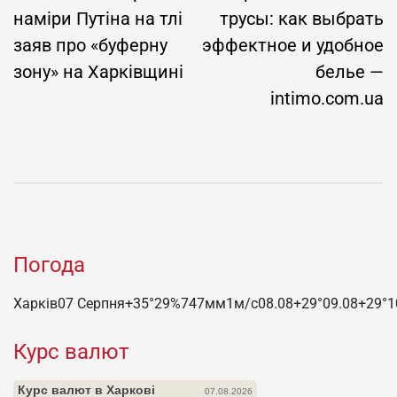
наміри Путіна на тлі
трусы: как выбрать
заяв про «буферну
эффектное и удобное
зону» на Харківщині
белье —
intimo.com.ua
Погода
Харків
07 Серпня
+35°
29
%
747
мм
1
м/c
08.08
+29°
09.08
+29°
1
Курс валют