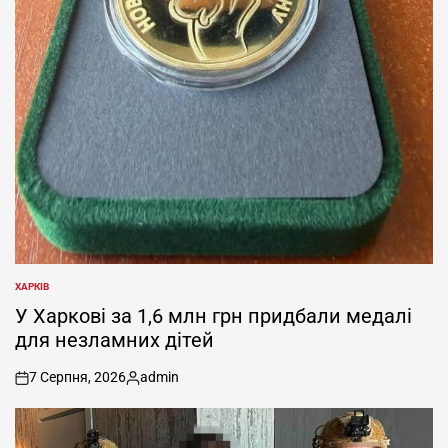
ХАРКІВ
ОПУБЛІКУВАТИ
У
У Харкові за 1,6 млн грн придбали медалі
для незламних дітей
7 Серпня, 2026
admin
on
Опубліковано