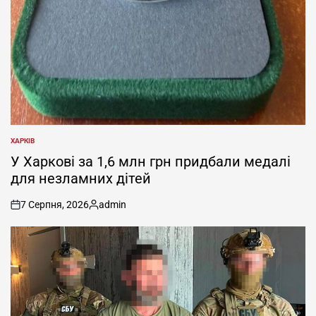
ХАРКІВ
ОПУБЛІКУВАТИ
У
У Харкові за 1,6 млн грн придбали медалі
для незламних дітей
7 Серпня, 2026
admin
on
Опубліковано