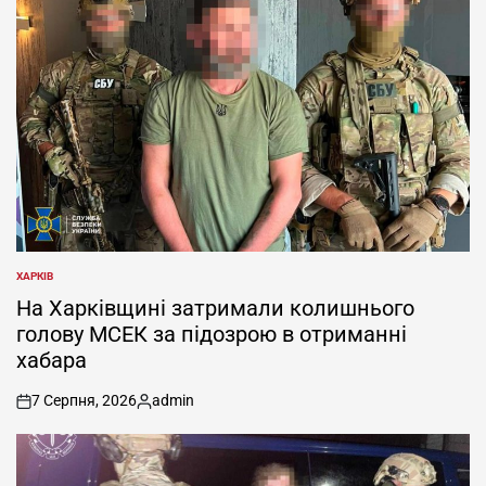
ХАРКІВ
ОПУБЛІКУВАТИ
У
На Харківщині затримали колишнього
голову МСЕК за підозрою в отриманні
хабара
7 Серпня, 2026
admin
on
Опубліковано