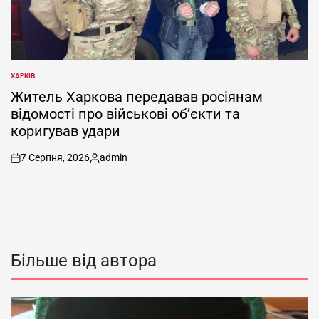
ХАРКІВ
ОПУБЛІКУВАТИ
У
Житель Харкова передавав росіянам
відомості про військові об’єкти та
коригував удари
7 Серпня, 2026
admin
on
Опубліковано
Більше від автора