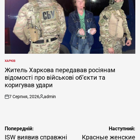
ХАРКІВ
ОПУБЛІКУВАТИ
У
Житель Харкова передавав росіянам
відомості про військові об’єкти та
коригував удари
7 Серпня, 2026
admin
on
Опубліковано
Навігація
Попередній:
Наступний:
записів
ISW виявив справжні
Красные женские