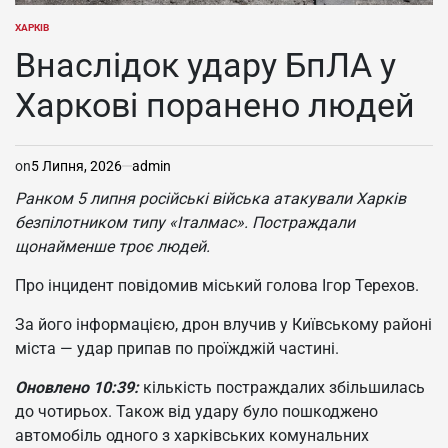
ХАРКІВ
ОПУБЛІКУВАТИ
У
Внаслідок удару БпЛА у
Харкові поранено людей
on
5 Липня, 2026
admin
Ранком 5 липня російські війська атакували Харків
безпілотником типу «Італмас». Постраждали
щонайменше троє людей.
Про інцидент повідомив міський голова Ігор Терехов.
За його інформацією, дрон влучив у Київському районі
міста — удар припав по проїжджій частині.
Оновлено 10:39:
кількість постраждалих збільшилась
до чотирьох. Також від удару було пошкоджено
автомобіль одного з харківських комунальних