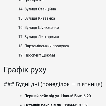
Вулиця Станційна
Вулиця Китаєнка
Вулиця Шульженко
Вулиця Лекторська
Пархомівський провулок
Проспект Дзюбы
Графік руху
### Будні дні (понеділок — п’ятниця)
Перший рейс від ул. Новый Быт
: 6:20.
Останній рейс від пр. Дзюбы
: 20:39.