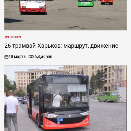
ТРАНСПОРТ
ОПУБЛИКОВАНО
В
26 трамвай Харьков: маршрут, движение
18 марта, 2026
admin
on
Запись
от