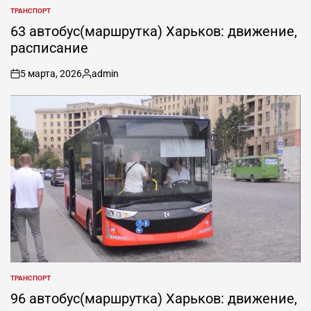
ТРАНСПОРТ
ОПУБЛИКОВАНО
В
63 автобус(маршрутка) Харьков: движение,
расписание
5 марта, 2026
admin
on
Запись
от
ТРАНСПОРТ
ОПУБЛИКОВАНО
В
96 автобус(маршрутка) Харьков: движение,