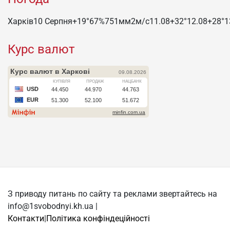
Харків
10 Серпня
+19°
67
%
751
мм
2
м/c
11.08
+32°
12.08
+28°
1
Курс валют
З приводу питань по сайту та реклами звертайтесь на
info@1svobodnyi.kh.ua |
Контакти
|
Політика конфіндеційності