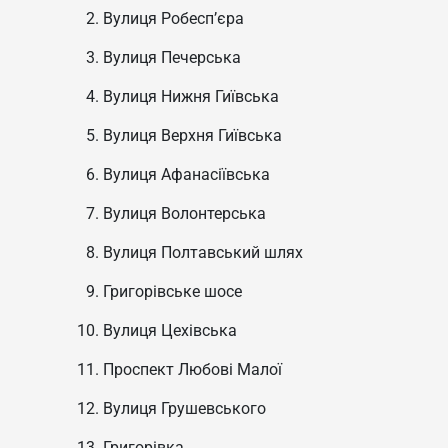
Вулиця Робесп’єра
Вулиця Печерська
Вулиця Нижня Гиївська
Вулиця Верхня Гиївська
Вулиця Афанасіївська
Вулиця Волонтерська
Вулиця Полтавський шлях
Григорівське шосе
Вулиця Цехівська
Проспект Любові Малої
Вулиця Грушевського
Григорівка