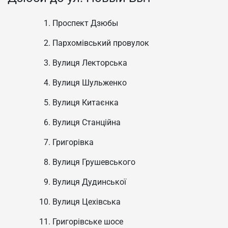
Проспект Дзюбы
Пархомівський провулок
Вулиця Лекторська
Вулиця Шульженко
Вулиця Китаєнка
Вулиця Станційна
Григорівка
Вулиця Грушевського
Вулиця Дудинської
Вулиця Цехівська
Григорівське шосе