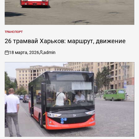
ТРАНСПОРТ
ОПУБЛИКОВАНО
В
26 трамвай Харьков: маршрут, движение
18 марта, 2026
admin
on
Запись
от