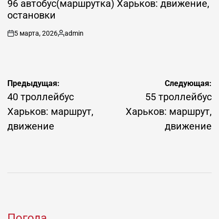
96 автобус(маршрутка) Харьков: движение,
остановки
5 марта, 2026
admin
on
Запись
от
Навигация
Предыдущая:
Следующая:
по
40 троллейбус
55 троллейбус
записям
Харьков: маршрут,
Харьков: маршрут,
движение
движение
Погода