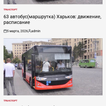
ТРАНСПОРТ
ОПУБЛИКОВАНО
В
63 автобус(маршрутка) Харьков: движение,
расписание
5 марта, 2026
admin
on
Запись
от
ТРАНСПОРТ
ОПУБЛИКОВАНО
В