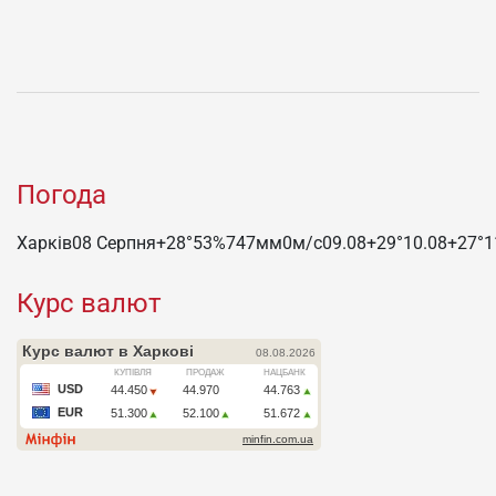
Погода
Харків
08 Серпня
+28°
53
%
747
мм
0
м/c
09.08
+29°
10.08
+27°
1
Курс валют