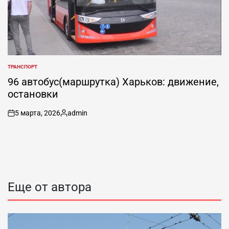
ТРАНСПОРТ
ОПУБЛИКОВАНО
В
96 автобус(маршрутка) Харьков: движение,
остановки
5 марта, 2026
admin
on
Запись
от
Еще от автора