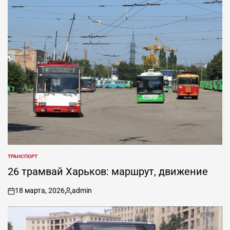
ТРАНСПОРТ
ОПУБЛИКОВАНО
В
26 трамвай Харьков: маршрут, движение
18 марта, 2026
admin
on
Запись
от