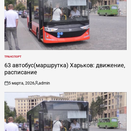
ТРАНСПОРТ
ОПУБЛИКОВАНО
В
63 автобус(маршрутка) Харьков: движение,
расписание
5 марта, 2026
admin
on
Запись
от