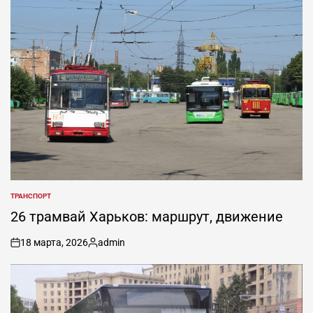
ТРАНСПОРТ
ОПУБЛИКОВАНО
В
26 трамвай Харьков: маршрут, движение
18 марта, 2026
admin
on
Запись
от