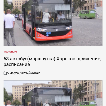
ТРАНСПОРТ
ОПУБЛИКОВАНО
В
63 автобус(маршрутка) Харьков: движение,
расписание
5 марта, 2026
admin
on
Запись
от