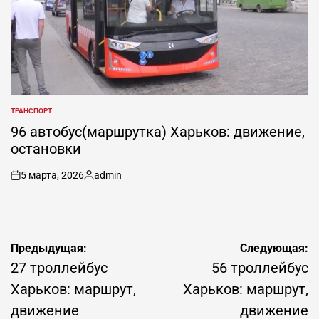
ТРАНСПОРТ
ОПУБЛИКОВАНО
В
96 автобус(маршрутка) Харьков: движение,
остановки
5 марта, 2026
admin
on
Запись
от
Навигация
Предыдущая:
Следующая:
по
27 троллейбус
56 троллейбус
записям
Харьков: маршрут,
Харьков: маршрут,
движение
движение