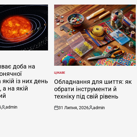
иває доба на
онячної
ЦІКАВЕ
ОПУБЛІКУВАТИ
У
 якій із них день
Обладнання для шиття: як
 а на якій
обрати інструменти й
ий
техніку під свій рівень
6
admin
31 Липня, 2026
admin
Опубліковано
on
Опубліковано