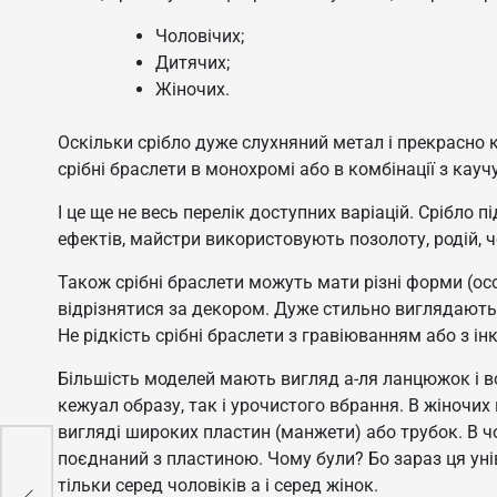
Чоловічих;
Дитячих;
Жіночих.
Оскільки срібло дуже слухняний метал і прекрасно
срібні браслети в монохромі або в комбінації з ка
І це ще не весь перелік доступних варіацій. Срібло 
ефектів, майстри використовують позолоту, родій, ч
Також срібні браслети можуть мати різні форми (ос
відрізнятися за декором. Дуже стильно виглядают
Не рідкість срібні браслети з гравіюванням або з і
Більшість моделей мають вигляд а-ля ланцюжок і в
кежуал образу, так і урочистого вбрання. В жіночих
вигляді широких пластин (манжети) або трубок. В 
поєднаний з пластиною. Чому були? Бо зараз ця уні
тільки серед чоловіків а і серед жінок.