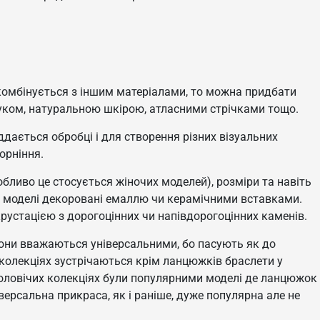
 комбінується з іншим матеріалами, то можна придбати
учуком, натуральною шкірою, атласними стрічками тощо.
піддається обробці і для створення різних візуальних
орніння.
обливо це стосується жіночих моделей), розміри та навіть
ь моделі декоровані емаллю чи керамічними вставками.
нкрустацією з дорогоцінних чи напівдорогоцінних каменів.
они вважаються універсальними, бо пасують як до
 колекціях зустрічаються крім ланцюжків браслети у
чоловічих колекціях були популярними моделі де ланцюжок
версальна прикраса, як і раніше, дуже популярна але не