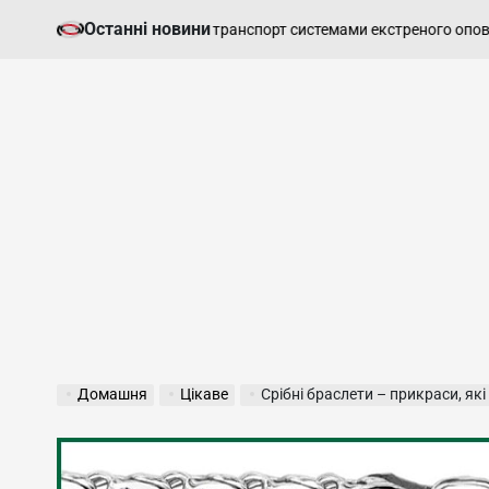
Перейти
Останні новини
7 
ати громадський транспорт системами екстреного оповіщення
до
on
вмісту
Домашня
Цікаве
Срібні браслети – прикраси, я