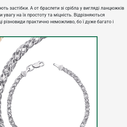
ають застібки. А от браслети зі срібла у вигляді ланцюжків
и увагу на їх простоту та міцність. Відрізняються
ці різновиди практично неможливо, бо ї дуже багато і