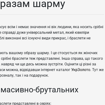
бразам шарму
ує всім і немає значення ні вік людини, яка носить срібні
Це справді дуже універсальний метал, який ювеліри
лі виконані всі існуючі види прикрас, і браслети не
дають вашому образу шарму. І це стосується як жіночих
ях срібні браслети теж представлені. Інша справа, що такого
 навряд чи ще десь можна зустріти. Оцінити ці різні за
аси можна, відвідавши інтернет каталог
УкрЗолото
. Тут же
рсеналу, так і на подарунок.
о масивно-брутальних
аслети представлені в серіях: