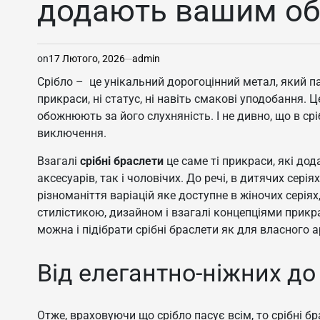
додають вашим о
on
17 Лютого, 2026
admin
Срібло – це унікальний дорогоцінний метал, який пас
прикраси, ні статус, ні навіть смакові уподобання. 
обожнюють за його слухняність. І не дивно, що в сріб
виключення.
Взагалі
срібні браслети
це саме ті прикраси, які до
аксесуарів, так і чоловічих. До речі, в дитячих сері
різноманіття варіацій яке доступне в жіночих серіях,
стилістикою, дизайном і взагалі концепціями прикр
можна і підібрати срібні браслети як для власного а
Від елегантно-ніжних д
Отже, враховуючи що срібло пасує всім, то срібні бр