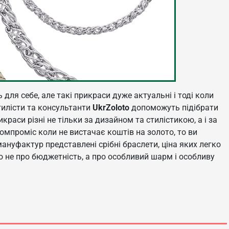
 для себе, але такі прикраси дуже актуальні і тоді коли
тилісти та консультанти
UkrZoloto
допоможуть підібрати
аси різні не тільки за дизайном та стилістикою, а і за
омпроміс коли не вистачає коштів на золото, то ви
ануфактур представлені срібні браслети, ціна яких легко
то не про бюджетність, а про особливий шарм і особливу