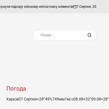
7 Серпня, 2026
admin
зру злісному неплатнику аліментів
Підприє
on
Опубліковано
Пошук:
Погода
Харків
07 Серпня
+28°
49
%
749
мм
1
м/c
08.08
+32°
09.08
+28°