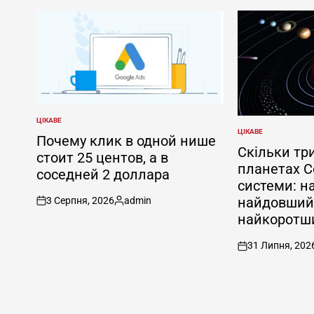
ЦІКАВЕ
ОПУБЛІКУВАТИ
ЦІКАВЕ
У
ОПУБЛІКУВАТИ
Почему клик в одной нише
У
Скільки тр
стоит 25 центов, а в
планетах С
соседней 2 доллара
системи: на
найдовший,
3 Серпня, 2026
admin
on
Опубліковано
найкоротш
31 Липня, 202
on