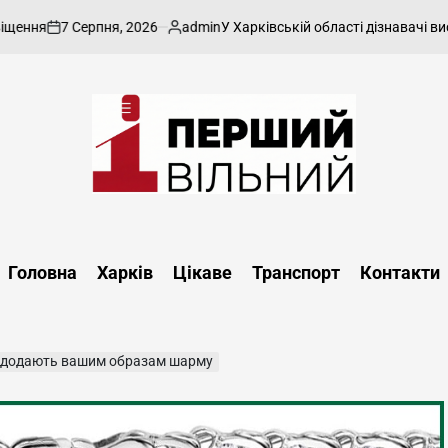
Серпня, 2026
admin
У Харківській області дізнавачі висунули підо
Опубліковано
Перший
Вільний
-
Головна
Харків
Цікаве
Транспорт
Контакти
харківський,
новини
Харкова
та
кі додають вашим образам шарму
області