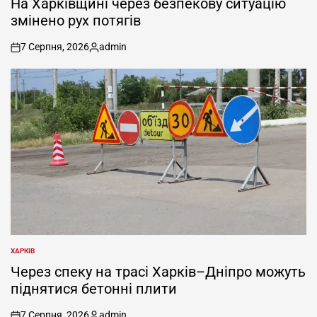
На Харківщині через безпекову ситуацію
змінено рух потягів
7 Серпня, 2026
admin
on
Опубліковано
ХАРКІВ
ОПУБЛІКУВАТИ
У
Через спеку на трасі Харків–Дніпро можуть
піднятися бетонні плити
7 Серпня, 2026
admin