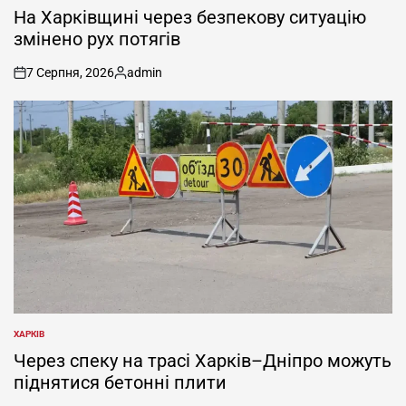
У
На Харківщині через безпекову ситуацію
змінено рух потягів
7 Серпня, 2026
admin
on
Опубліковано
ХАРКІВ
ОПУБЛІКУВАТИ
У
Через спеку на трасі Харків–Дніпро можуть
піднятися бетонні плити