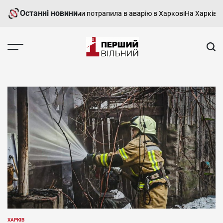
Перейти
Останні новини
шрутка з пасажирами потрапила в аварію в Харкові
На Харківщині 
до
вмісту
Перший
Вільний
-
харківський,
новини
Харкова
та
області
ХАРКІВ
ОПУБЛІКУВАТИ