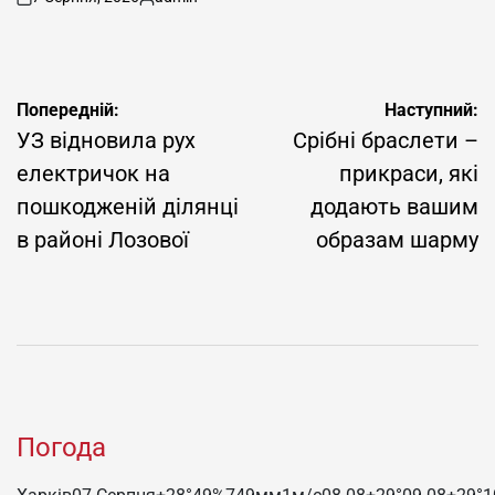
on
Опубліковано
Навігація
Попередній:
Наступний:
записів
УЗ відновила рух
Срібні браслети –
електричок на
прикраси, які
пошкодженій ділянці
додають вашим
в районі Лозової
образам шарму
Погода