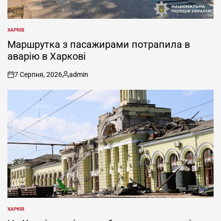
ХАРКІВ
ОПУБЛІКУВАТИ
У
Маршрутка з пасажирами потрапила в
аварію в Харкові
7 Серпня, 2026
admin
on
Опубліковано
ХАРКІВ
ОПУБЛІКУВАТИ
У