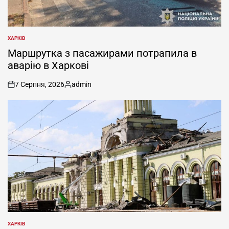
ХАРКІВ
ОПУБЛІКУВАТИ
У
Маршрутка з пасажирами потрапила в
аварію в Харкові
7 Серпня, 2026
admin
on
Опубліковано
ХАРКІВ
ОПУБЛІКУВАТИ