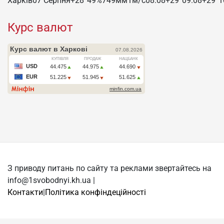
Харків
07 Серпня
+28°
49
%
749
мм
1
м/c
08.08
+29°
09.08
+29°
1
Курс валют
З приводу питань по сайту та реклами звертайтесь на
info@1svobodnyi.kh.ua |
Контакти
|
Політика конфіндеційності