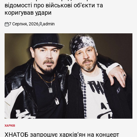
відомості про військові об’єкти та
коригував удари
7 Серпня, 2026
admin
on
Опубліковано
ХАРКІВ
ОПУБЛІКУВАТИ
У
ХНАТОБ запрошує харків’ян на концерт