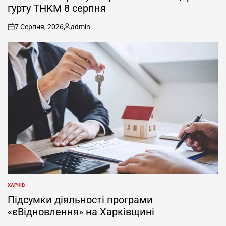
гурту ТНКМ 8 серпня
7 Серпня, 2026
admin
on
Опубліковано
ХАРКІВ
ОПУБЛІКУВАТИ
У
Підсумки діяльності програми
«єВідновлення» на Харківщині