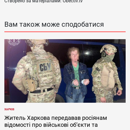
Створено за матеріалами: Obectiv.tv
Вам також може сподобатися
ХАРКІВ
ОПУБЛІКУВАТИ
У
Житель Харкова передавав росіянам
відомості про військові об’єкти та