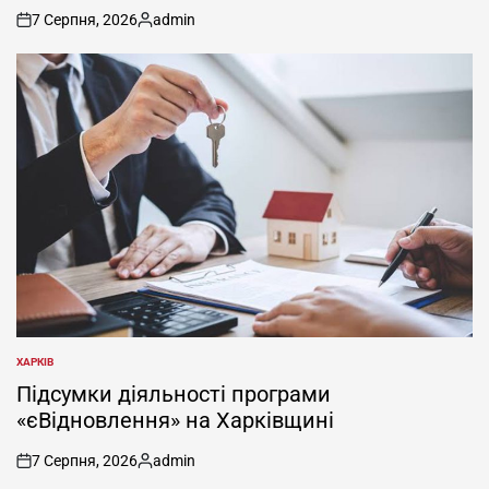
7 Серпня, 2026
admin
on
Опубліковано
ХАРКІВ
ОПУБЛІКУВАТИ
У
Підсумки діяльності програми
«єВідновлення» на Харківщині
7 Серпня, 2026
admin
on
Опубліковано