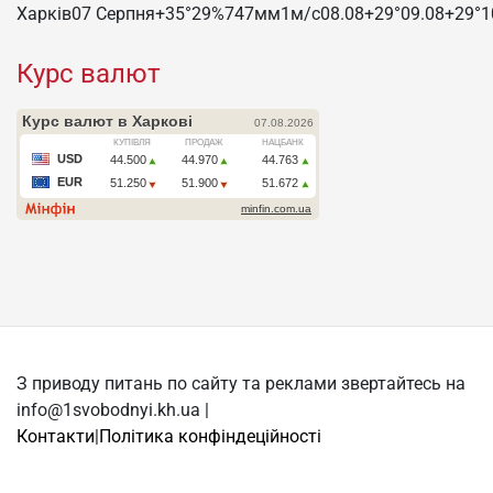
Харків
07 Серпня
+35°
29
%
747
мм
1
м/c
08.08
+29°
09.08
+29°
1
Курс валют
З приводу питань по сайту та реклами звертайтесь на
info@1svobodnyi.kh.ua |
Контакти
|
Політика конфіндеційності