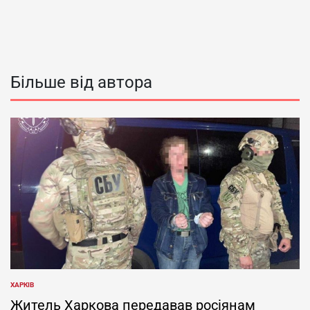
Більше від автора
ХАРКІВ
ОПУБЛІКУВАТИ
У
Житель Харкова передавав росіянам