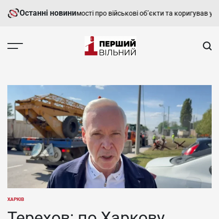
Перейти
Останні новини
ав росіянам відомості про військові об’єкти та коригував удари
ХН
до
вмісту
Перший
Вільний
-
харківський,
новини
Харкова
та
області
ХАРКІВ
ОПУБЛІКУВАТИ
У
Терехов: по Харкову