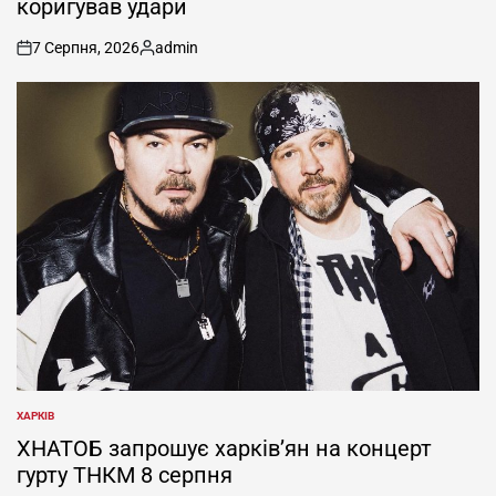
коригував удари
7 Серпня, 2026
admin
on
Опубліковано
ХАРКІВ
ОПУБЛІКУВАТИ
У
ХНАТОБ запрошує харків’ян на концерт
гурту ТНКМ 8 серпня