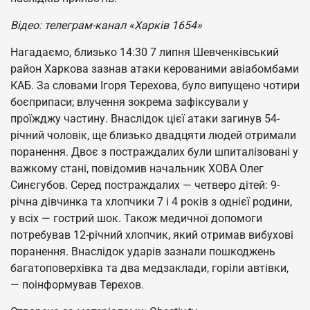
Відео: телеграм-канал «Харків 1654»
Нагадаємо, близько 14:30 7 липня Шевченківський
район Харкова зазнав атаки керованими авіабомбами
КАБ. За словами Ігоря Терехова, було випущено чотири
боєприпаси; влучення зокрема зафіксували у
проїжджу частину. Внаслідок цієї атаки загинув 54-
річний чоловік, ще близько двадцяти людей отримали
поранення. Двоє з постраждалих були шпиталізовані у
важкому стані, повідомив начальник ХОВА Олег
Синєгубов. Серед постраждалих — четверо дітей: 9-
річна дівчинка та хлопчики 7 і 4 років з однієї родини,
у всіх — гострий шок. Також медичної допомоги
потребував 12-річний хлопчик, який отримав вибухові
поранення. Внаслідок ударів зазнали пошкоджень
багатоповерхівка та два медзаклади, горіли автівки,
— поінформував Терехов.