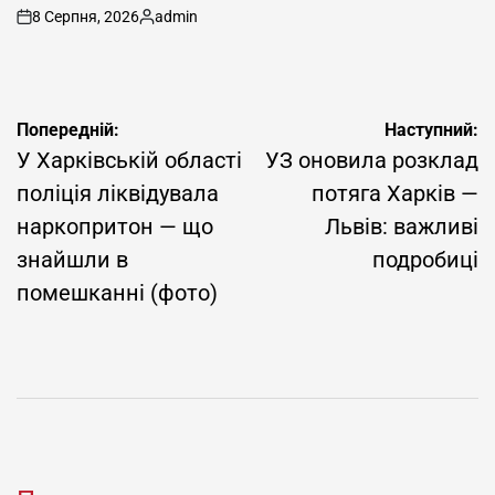
8 Серпня, 2026
admin
on
Опубліковано
Навігація
Попередній:
Наступний:
записів
У Харківській області
УЗ оновила розклад
поліція ліквідувала
потяга Харків —
наркопритон — що
Львів: важливі
знайшли в
подробиці
помешканні (фото)