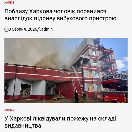
ХАРКІВ
ОПУБЛІКУВАТИ
У
Поблизу Харкова чоловік поранився
внаслідок підриву вибухового пристрою
8 Серпня, 2026
admin
on
Опубліковано
ХАРКІВ
ОПУБЛІКУВАТИ
У
У Харкові ліквідували пожежу на складі
видавництва