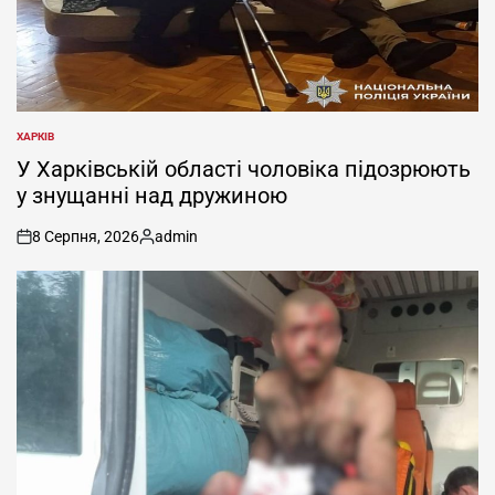
ХАРКІВ
ОПУБЛІКУВАТИ
У
У Харківській області чоловіка підозрюють
у знущанні над дружиною
8 Серпня, 2026
admin
on
Опубліковано