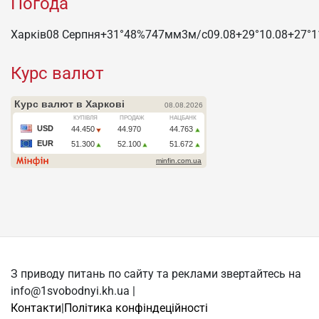
Погода
Харків
08 Серпня
+31°
48
%
747
мм
3
м/c
09.08
+29°
10.08
+27°
1
Курс валют
З приводу питань по сайту та реклами звертайтесь на
info@1svobodnyi.kh.ua |
Контакти
|
Політика конфіндеційності