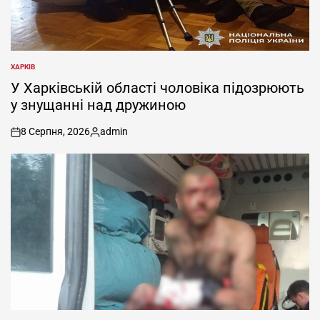
ХАРКІВ
ОПУБЛІКУВАТИ
У
У Харківській області чоловіка підозрюють
у знущанні над дружиною
8 Серпня, 2026
admin
on
Опубліковано