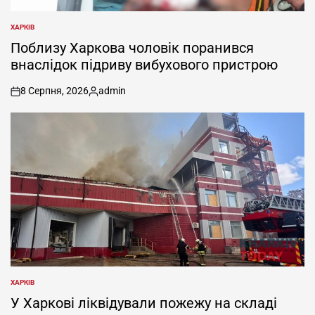
ХАРКІВ
ОПУБЛІКУВАТИ
У
Поблизу Харкова чоловік поранився
внаслідок підриву вибухового пристрою
8 Серпня, 2026
admin
on
Опубліковано
ХАРКІВ
ОПУБЛІКУВАТИ
У
У Харкові ліквідували пожежу на складі