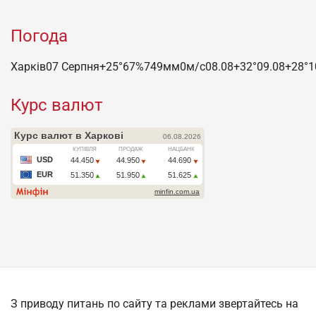
Погода
Харків
07 Серпня
+25°
67
%
749
мм
0
м/c
08.08
+32°
09.08
+28°
1
Курс валют
З приводу питань по сайту та реклами звертайтесь на