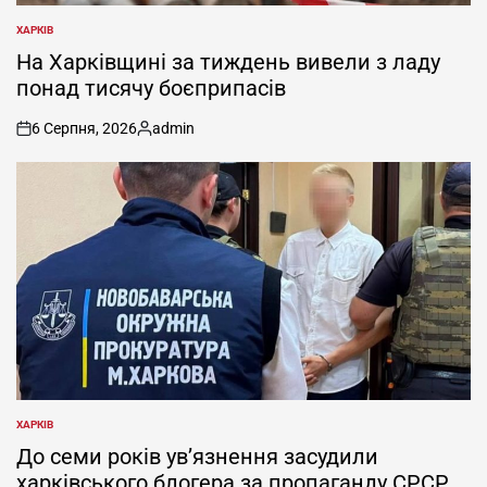
ХАРКІВ
ОПУБЛІКУВАТИ
У
На Харківщині за тиждень вивели з ладу
понад тисячу боєприпасів
6 Серпня, 2026
admin
on
Опубліковано
ХАРКІВ
ОПУБЛІКУВАТИ
У
До семи років ув’язнення засудили
харківського блогера за пропаганду СРСР