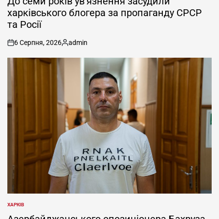
До семи років ув’язнення засудили
харківського блогера за пропаганду СРСР
та Росії
6 Серпня, 2026
admin
on
Опубліковано
ХАРКІВ
ОПУБЛІКУВАТИ
У