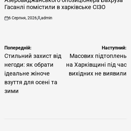
Азербайджанського опозиціонера Бахруза
Гасанлі помістили в харківське СІЗО
6 Серпня, 2026
admin
on
Опубліковано
Навігація
Попередній:
Наступний:
записів
Стильний захист від
Масових підтоплень
негоди: як обрати
на Харківщині під час
ідеальне жіноче
вихідних не виявили
взуття для осені та
зими