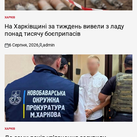
ХАРКІВ
ОПУБЛІКУВАТИ
У
На Харківщині за тиждень вивели з ладу
понад тисячу боєприпасів
6 Серпня, 2026
admin
on
Опубліковано
ХАРКІВ
ОПУБЛІКУВАТИ
У