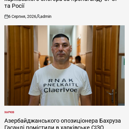
та Росії
6 Серпня, 2026
admin
on
Опубліковано
ХАРКІВ
ОПУБЛІКУВАТИ
У
Азербайджанського опозиціонера Бахруза
Гасанлі помістили в харківське СІЗО