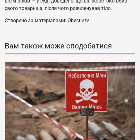
вісім років — у суді доведено, що він жорстоко вбив
свого товариша, після чого розчленував тіло.
Створено за матеріалами: Obectiv.tv
Вам також може сподобатися