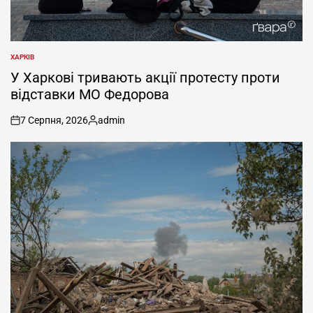
ХАРКІВ
ОПУБЛІКУВАТИ
У
У Харкові тривають акції протесту проти
відставки МО Федорова
7 Серпня, 2026
admin
on
Опубліковано