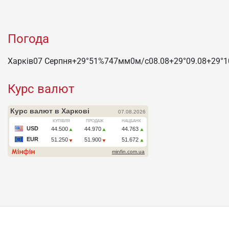
Погода
Харків
07 Серпня
+29°
51
%
747
мм
0
м/c
08.08
+29°
09.08
+29°
1
Курс валют