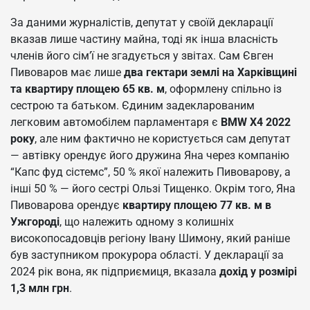
За даними журналістів, депутат у своїй декларації
вказав лише частину майна, тоді як інша власність
членів його сім’ї не згадується у звітах. Сам Євген
Пивоваров має лише
два гектари землі на Харківщині
та квартиру площею 65 кв. м
, оформлену спільно із
сестрою та батьком. Єдиним задекларованим
легковим автомобілем парламентаря є
BMW X4 2022
року
, але ним фактично не користується сам депутат
— автівку орендує його дружина Яна через компанію
“Капс фуд сістемс”, 50 % якої належить Пивоварову, а
інші 50 % — його сестрі Ользі Тищенко. Окрім того, Яна
Пивоварова орендує
квартиру площею 77 кв. м в
Ужгороді
, що належить одному з колишніх
високопосадовців регіону Івану Шимону, який раніше
був заступником прокурора області. У декларації за
2024 рік вона, як підприємиця, вказала
дохід у розмірі
1,3 млн грн
.