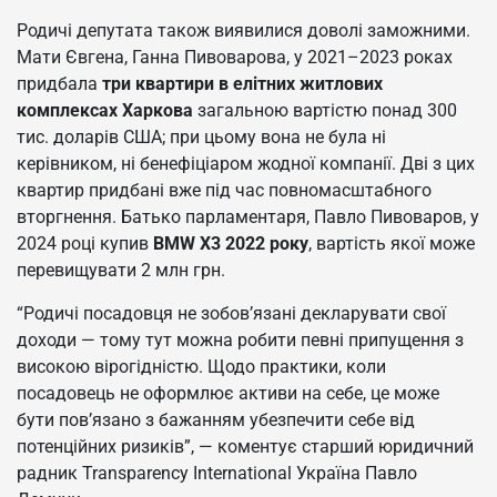
Родичі депутата також виявилися доволі заможними.
Мати Євгена, Ганна Пивоварова, у 2021–2023 роках
придбала
три квартири в елітних житлових
комплексах Харкова
загальною вартістю понад 300
тис. доларів США; при цьому вона не була ні
керівником, ні бенефіціаром жодної компанії. Дві з цих
квартир придбані вже під час повномасштабного
вторгнення. Батько парламентаря, Павло Пивоваров, у
2024 році купив
BMW X3 2022 року
, вартість якої може
перевищувати 2 млн грн.
“Родичі посадовця не зобов’язані декларувати свої
доходи — тому тут можна робити певні припущення з
високою вірогідністю. Щодо практики, коли
посадовець не оформлює активи на себе, це може
бути пов’язано з бажанням убезпечити себе від
потенційних ризиків”, — коментує старший юридичний
радник Transparency International Україна Павло