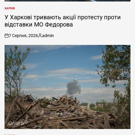
ХАРКІВ
ОПУБЛІКУВАТИ
У
У Харкові тривають акції протесту проти
відставки МО Федорова
7 Серпня, 2026
admin
on
Опубліковано