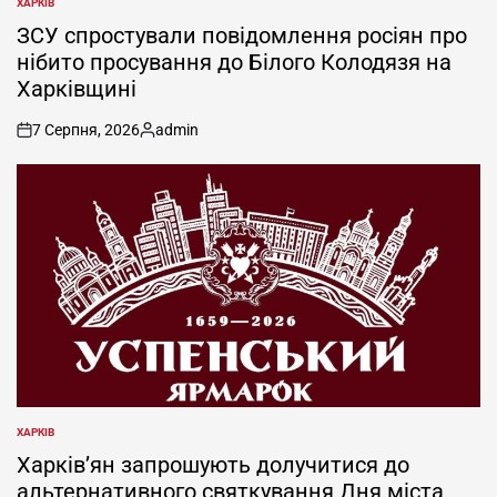
ХАРКІВ
ОПУБЛІКУВАТИ
У
ЗСУ спростували повідомлення росіян про
нібито просування до Білого Колодязя на
Харківщині
7 Серпня, 2026
admin
on
Опубліковано
ХАРКІВ
ОПУБЛІКУВАТИ
У
Харків’ян запрошують долучитися до
альтернативного святкування Дня міста