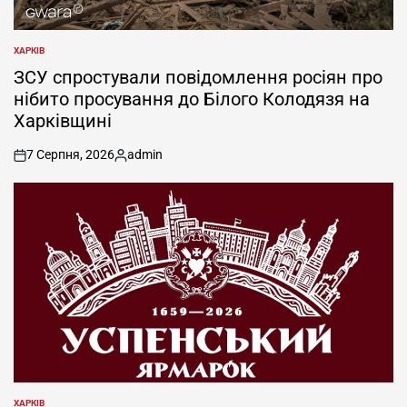
ХАРКІВ
ОПУБЛІКУВАТИ
У
ЗСУ спростували повідомлення росіян про
нібито просування до Білого Колодязя на
Харківщині
7 Серпня, 2026
admin
on
Опубліковано
ХАРКІВ