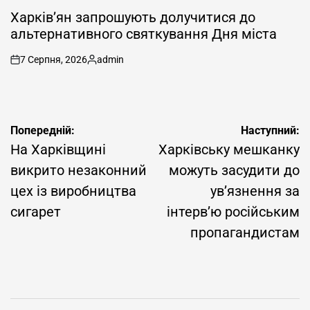
ОПУБЛІКУВАТИ
У
Харків’ян запрошують долучитися до
альтернативного святкування Дня міста
7 Серпня, 2026
admin
on
Опубліковано
Навігація
Попередній:
Наступний:
записів
На Харківщині
Харківську мешканку
викрито незаконний
можуть засудити до
цех із виробництва
ув’язнення за
сигарет
інтерв’ю російським
пропагандистам