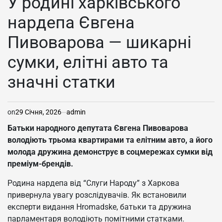
У родині харківського
нардепа Євгена
Пивоварова — шикарні
сумки, елітні авто та
значні статки
on
29 Січня, 2026
admin
Батьки народного депутата Євгена Пивоварова
володіють трьома квартирами та елітним авто, а його
молода дружина демонструє в соцмережах сумки від
преміум-брендів.
Родина нардепа від “Слуги Народу” з Харкова
привернула увагу розслідувачів. Як встановили
експерти видання Hromadske, батьки та дружина
парламентаря володіють помітними статками.