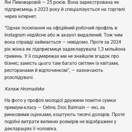
Яні Пивоваровій — 25 років. Вона зареєстрована як
підприємець з 2023 року й спеціалізується на торгівлі
через інтернет.
“Однак посилання на офіційний робочий профіль в
Instagram недійсне або ж акаунт видалений. Тож чим
вона справді займається — невідомо. Проте за 2024
рік жінка як підприємиця задекларувала 1,3 мільйона
гривень. У її соцмережах ми не знайшли згадок про
бізнес; замість цього там багато світлин із квітами,
ресторанами й відпочинком”, — зазначають
розслідувачі.
Колаж Hromadske
На фото у профілі молодої дружини помітні сумки
преміум-класу — Celine, Dior, Balmain — які, за
ринковими оцінками, коштують тисячі доларів. Проте
подібні витрати великих розмірів не відображені у
деклараціях її чоловіка.