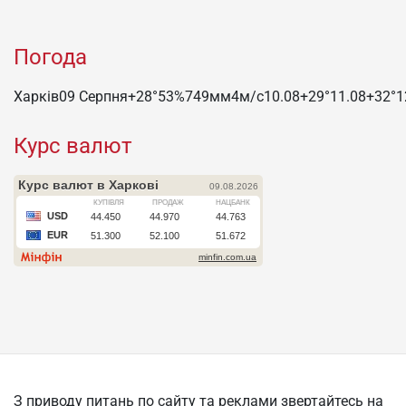
Погода
Харків
09 Серпня
+28°
53
%
749
мм
4
м/c
10.08
+29°
11.08
+32°
1
Курс валют
З приводу питань по сайту та реклами звертайтесь на