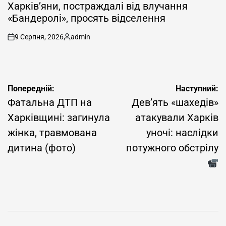
У
Харків’яни, постраждалі від влучання
«Бандеролі», просять відселення
9 Серпня, 2026
admin
on
Опубліковано
Навігація
Попередній:
Наступний:
записів
Фатальна ДТП на
Дев’ять «шахедів»
Харківщині: загинула
атакували Харків
жінка, травмована
уночі: наслідки
дитина (фото)
потужного обстрілу