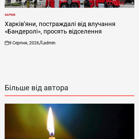
ХАРКІВ
ОПУБЛІКУВАТИ
У
Харків’яни, постраждалі від влучання
«Бандеролі», просять відселення
9 Серпня, 2026
admin
on
Опубліковано
Більше від автора