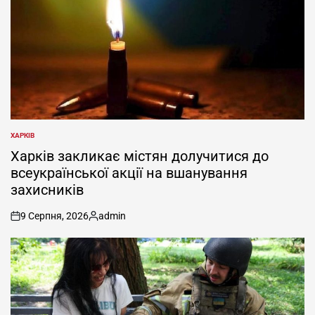
ХАРКІВ
ОПУБЛІКУВАТИ
У
Харків закликає містян долучитися до
всеукраїнської акції на вшанування
захисників
9 Серпня, 2026
admin
on
Опубліковано