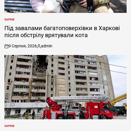
ХАРКІВ
ОПУБЛІКУВАТИ
У
Під завалами багатоповерхівки в Харкові
після обстрілу врятували кота
9 Серпня, 2026
admin
on
Опубліковано
ХАРКІВ
ОПУБЛІКУВАТИ