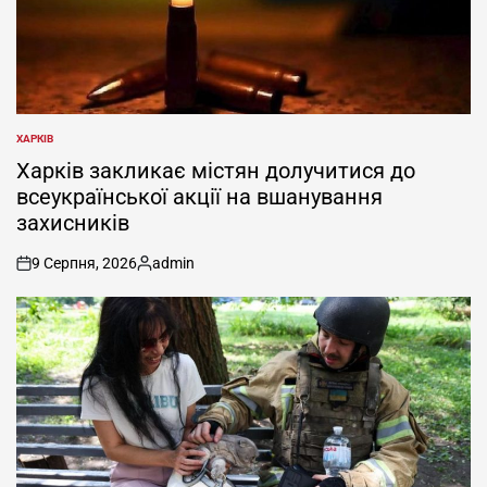
ХАРКІВ
ОПУБЛІКУВАТИ
У
Харків закликає містян долучитися до
всеукраїнської акції на вшанування
захисників
9 Серпня, 2026
admin
on
Опубліковано