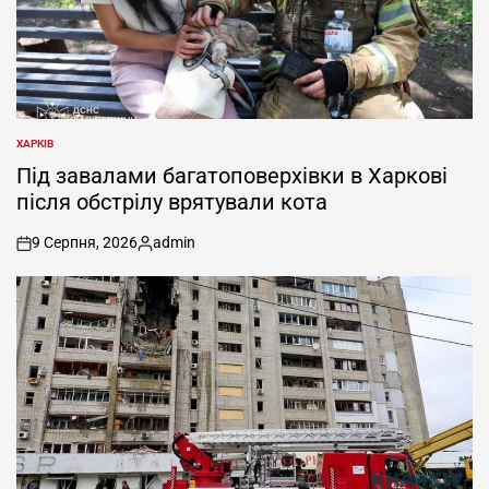
ХАРКІВ
ОПУБЛІКУВАТИ
У
Під завалами багатоповерхівки в Харкові
після обстрілу врятували кота
9 Серпня, 2026
admin
on
Опубліковано