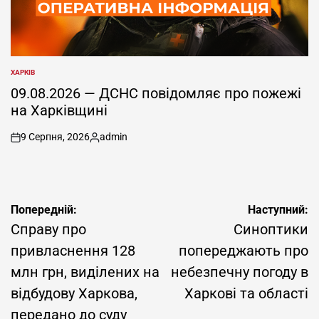
ХАРКІВ
ОПУБЛІКУВАТИ
У
09.08.2026 — ДСНС повідомляє про пожежі
на Харківщині
9 Серпня, 2026
admin
on
Опубліковано
Навігація
Попередній:
Наступний:
записів
Справу про
Синоптики
привласнення 128
попереджають про
млн грн, виділених на
небезпечну погоду в
відбудову Харкова,
Харкові та області
передано до суду