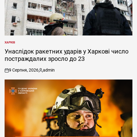
ХАРКІВ
ОПУБЛІКУВАТИ
У
Унаслідок ракетних ударів у Харкові число
постраждалих зросло до 23
9 Серпня, 2026
admin
on
Опубліковано