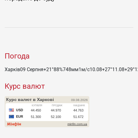
Погода
Харків
09 Серпня
+21°
88
%
748
мм
1
м/c
10.08
+27°
11.08
+29°
1
Курс валют