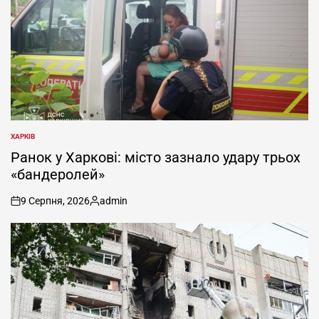
ХАРКІВ
ОПУБЛІКУВАТИ
У
Ранок у Харкові: місто зазнало удару трьох
«бандеролей»
9 Серпня, 2026
admin
on
Опубліковано