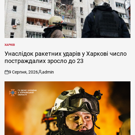
ХАРКІВ
ОПУБЛІКУВАТИ
У
Унаслідок ракетних ударів у Харкові число
постраждалих зросло до 23
9 Серпня, 2026
admin
on
Опубліковано