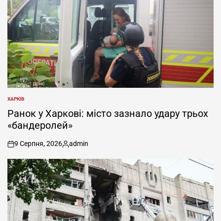
ХАРКІВ
ОПУБЛІКУВАТИ
У
Ранок у Харкові: місто зазнало удару трьох
«бандеролей»
9 Серпня, 2026
admin
on
Опубліковано