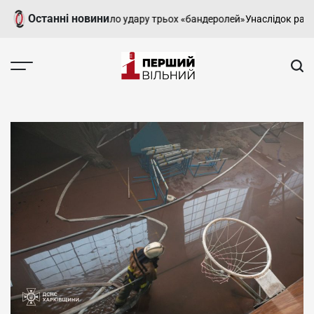
Перейти
Останні новини
аркові: місто зазнало удару трьох «бандеролей»
Унаслідок ракетних 
до
вмісту
Перший
Вільний
-
харківський,
новини
Харкова
та
області